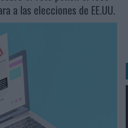
BLE INSPIRADA EN CORNETTO, CALIPPO Y SOLERO
ra a las elecciones de EE.UU.
MAR EL PATRIMONIO HISTÓRICO EN ACTIVOS CULTURALES Y ECONÓMICOS
LA GESTIÓN DE SUS RELACIONES CON LOS MEDIOS
ARIO EN SU ÚLTIMA CAMPAÑA INTERNACIONAL
N DE MARCA A LARGO PLAZO Y LA MEDICIÓN SON DOS CARAS DE LA MISMA
N HOTELS & RESORTS
VECES’, DE INUSUALY PARA CERVEZA CAPAZ
 PARA ORANGE
 UNA OPORTUNIDAD DE INCLUSIÓN
RANO’
UDIO EN SU NUEVA CAMPAÑA GLOBAL DE MARCA
VISTAR