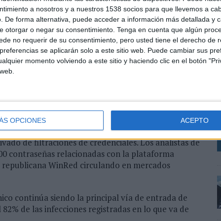
ntimiento a nosotros y a nuestros 1538 socios para que llevemos a ca
dominios relacionados con el voto durante los últimos
. De forma alternativa, puede acceder a información más detallada y 
026 se registraron más de 4.000 nuevas webs con el
e otorgar o negar su consentimiento.
Tenga en cuenta que algún proc
ificadas en enero. Las páginas vinculadas a la palabra
de no requerir de su consentimiento, pero usted tiene el derecho de r
140 registradas en el mismo periodo.
referencias se aplicarán solo a este sitio web. Puede cambiar sus pref
alquier momento volviendo a este sitio y haciendo clic en el botón "Pri
ilizan inteligencia artificial para replicar la
 web.
L
ir contenidos manipulados.
i
nculadas a redes de desinformación prorrusas como
o
cidas mediante dominios y diseños prácticamente
i
ÁS OPCIONES
ACEPTO
ivado de filtraciones de credenciales. Los analistas de
00 contraseñas relacionadas con la plataforma
la republicana WinRed circulando en mercados
ico continúa siendo la principal vía de entrada de
82% de las infecciones registradas en lo que va de