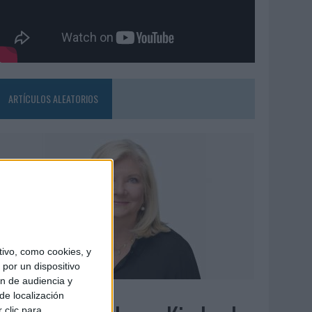
ARTÍCULOS ALEATORIOS
ivo, como cookies, y
por un dispositivo
ón de audiencia y
6/08/2026
de localización
 clic para