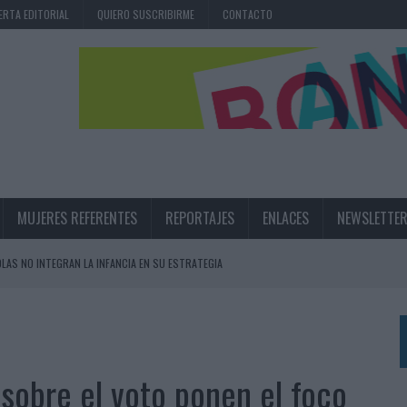
ERTA EDITORIAL
QUIERO SUSCRIBIRME
CONTACTO
MUJERES REFERENTES
REPORTAJES
ENLACES
NEWSLETTE
OLAS NO INTEGRAN LA INFANCIA EN SU ESTRATEGIA
UNQUE LOS MEDIOS CONTROLADOS MANTIENEN EL CRECIMIENTO
OS EN VERANO Y SUPERA AL MÓVIL COMO DISPOSITIVO MÁS UTILIZADO
OS ESPAÑOLES
sobre el voto ponen el foco
IRECTORA COMERCIAL GLOBAL