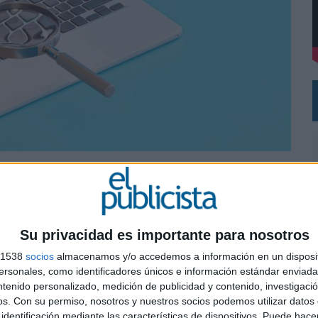
 EL REGRESO DEL FÚTBOL
 fraudulentos y campañas de manipulación
erms’ estadounidenses
Su privacidad es importante para nosotros
perfilan como una de las principales amenazas para las
 Unidos. Según el informe ‘2026 U.S. Midterm Election
s 1538
socios
almacenamos y/o accedemos a información en un disposit
logies, la preocupación ya no se centra tanto en
sonales, como identificadores únicos e información estándar enviada 
campañas destinadas a alterar la percepción
ntenido personalizado, medición de publicidad y contenido, investigaci
0
ginas web fraudulentas
.
os.
Con su permiso, nosotros y nuestros socios podemos utilizar datos 
identificación mediante las características de dispositivos. Puede hacer