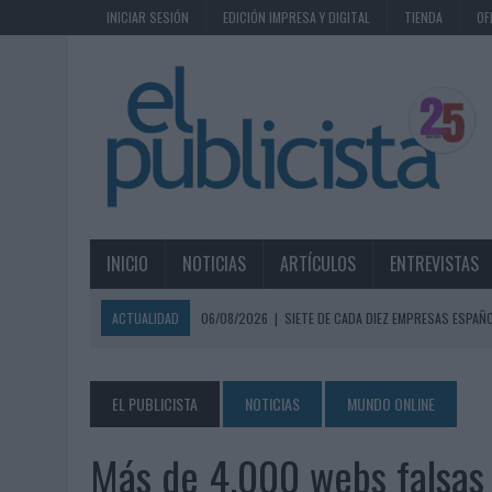
INICIAR SESIÓN
EDICIÓN IMPRESA Y DIGITAL
TIENDA
OF
INICIO
NOTICIAS
ARTÍCULOS
ENTREVISTAS
ACTUALIDAD
06/08/2026
|
SIETE DE CADA DIEZ EMPRESAS ESPAÑ
06/08/2026
|
EL MERCADO PUBLICITARIO CAE UN 2,6% EN 2025, A
06/08/2026
|
LA TELEVISIÓN SIGUE LIDERANDO EL CONSUMO DE MEDI
EL PUBLICISTA
NOTICIAS
MUNDO ONLINE
06/08/2026
|
EL USO DE LA IA GENERATIVA ALCANZA YA AL 62% DE L
Más de 4.000 webs falsas 
06/08/2026
|
SYSTEM1 NOMBRA A KIMBERLY BASTONI COMO NUEVA D