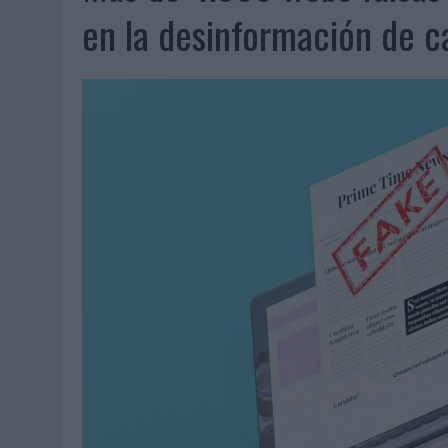
06/08/2026
|
FRIGO Y UNIQLO LANZAN UNA COLECCIÓN PERSONALIZA
en la desinformación de ca
06/08/2026
|
LA IA ESTÁ SUBIENDO EL LISTÓN DE LA CREATIVIDAD
05/08/2026
|
BEON WORLDWIDE LANZA RAÍZ URBANA PARA TRANSFOR
05/08/2026
|
FABRA COMUNICACIÓN INCORPORA A CASONÁ Y ASUME 
05/08/2026
|
LOPESAN HOTELS & RESORTS ACERCA EL PARAÍSO CAN
05/08/2026
|
LUIS ARQUILLOS (BURGO DE ARIAS): “LA CONSTRUCCIÓ
MONEDA”
04/08/2026
|
‘EL PARAÍSO MÁS CERCA’, DE 22GRADOS PARA LOPESA
04/08/2026
|
‘LA ÚNICA CERVEZA DEL MUNDO QUE SE DISFRUTA DOS 
04/08/2026
|
‘EL FÚTBOL SIN LAS PERSONAS’, DE DENTSU CREATIVE
04/08/2026
|
CAPAZ, LA CERVEZA QUE CONVIERTE CADA BOTELLA EN
04/08/2026
|
BABARIA Y MAXIBON SON ‘EL MATCH PERFECTO DEL VE
04/08/2026
|
AUDIBLE REIVINDICA EL PODER TRANSFORMADOR DEL A
03/08/2026
|
‘VUELVE EL FÚTBOL. VUELVE A SOÑAR’, DE VML PARA MO