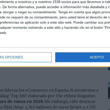
ntimiento a nosotros y a nuestros 1538 socios para que llevemos a ca
 entre la facturación y la presencia en marketplaces:
a
. De forma alternativa, puede acceder a información más detallada y 
su apuesta por la venta a través de este canal
.
e otorgar o negar su consentimiento.
Tenga en cuenta que algún proc
de no requerir de su consentimiento, pero usted tiene el derecho de r
5 millones de euros tienen una presencia de más del
referencias se aplicarán solo a este sitio web. Puede cambiar sus pref
s 3 y los 5 millones tienen un peso del 53%, mientras
A
alquier momento volviendo a este sitio y haciendo clic en el botón "Pri
 es inferior declaran vender en un 43% a través de
m
 web.
V
d
irecta entre el volumen de facturación de un
m
terceros", afirma Alberto Hernández, partnerships
lataformas esenciales para testar la
ÁS OPCIONES
ACEPTO
ya que permiten ampliar horizontes y vender en otros
zon lideran los eCommerce en España. Si atendemos a
ranking ‘Top 300’ elaborado por The eShow Magazine,
nes de euros en 2018
. Sin embargo, cabe destacar
 filial china; 1.363 millones de euros frente a 1.192