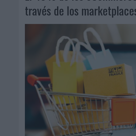
MONEDA”
través de los marketplace
04/08/2026
|
‘EL PARAÍSO MÁS CERCA’, DE 22GRADOS PARA LOPESA
04/08/2026
|
‘LA ÚNICA CERVEZA DEL MUNDO QUE SE DISFRUTA DOS 
04/08/2026
|
‘EL FÚTBOL SIN LAS PERSONAS’, DE DENTSU CREATIVE
04/08/2026
|
CAPAZ, LA CERVEZA QUE CONVIERTE CADA BOTELLA EN
04/08/2026
|
BABARIA Y MAXIBON SON ‘EL MATCH PERFECTO DEL VE
04/08/2026
|
AUDIBLE REIVINDICA EL PODER TRANSFORMADOR DEL A
03/08/2026
|
‘VUELVE EL FÚTBOL. VUELVE A SOÑAR’, DE VML PARA MO
03/08/2026
|
MOVISTAR APELA A LA ILUSIÓN DE LAS AFICIONES PARA
03/08/2026
|
EL REAL BETIS INVITA A LOS AFICIONADOS A DISEÑAR 
03/08/2026
|
KFC CONVIERTE LOS UBER EN UN HOMENAJE AL UNIVERS
03/08/2026
|
BACK MARKET PONE A LA MADRE DE SU FUNDADOR COMO
03/08/2026
|
PRESENTADO EL JURADO DE LOS PREMIOS DE MARKETI
31/07/2026
|
‘FROZEN DUNKIN’ X CALIPPO®’, AUTOPRODUCCIÓN DE 