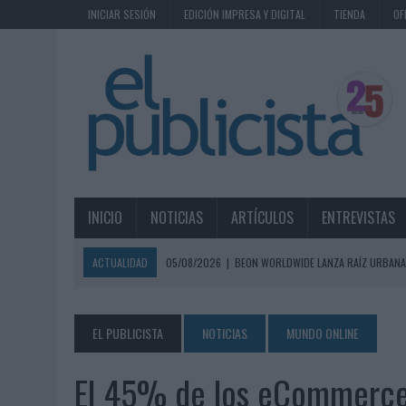
INICIAR SESIÓN
EDICIÓN IMPRESA Y DIGITAL
TIENDA
OF
INICIO
NOTICIAS
ARTÍCULOS
ENTREVISTAS
ACTUALIDAD
05/08/2026
|
BEON WORLDWIDE LANZA RAÍZ URBANA
ECONÓMICOS
05/08/2026
|
FABRA COMUNICACIÓN INCORPORA A CASONÁ Y ASUME 
EL PUBLICISTA
NOTICIAS
MUNDO ONLINE
05/08/2026
|
LOPESAN HOTELS & RESORTS ACERCA EL PARAÍSO CAN
El 45% de los eCommerce
05/08/2026
|
LUIS ARQUILLOS (BURGO DE ARIAS): “LA CONSTRUCCIÓ