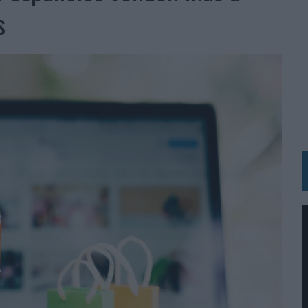
s
N HOTELS & RESORTS
VECES’, DE INUSUALY PARA CERVEZA CAPAZ
 PARA ORANGE
 UNA OPORTUNIDAD DE INCLUSIÓN
RANO’
UDIO EN SU NUEVA CAMPAÑA GLOBAL DE MARCA
VISTAR
 EL REGRESO DEL FÚTBOL
SU PRÓXIMA CAMISETA FOREVER GREEN
O DE 'LOS SIMPSON'
 AVAL DE SU CALIDAD
NG Y COMUNICACIÓN EN EL SECTOR ASEGURADOR 2026
DUNKIN’