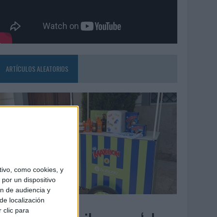
ARTÍCULOS ALEATORIOS
ivo, como cookies, y
por un dispositivo
ón de audiencia y
de localización
4/08/2026
 clic para