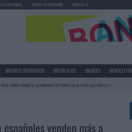
ERTA EDITORIAL
QUIERO SUSCRIBIRME
CONTACTO
MUJERES REFERENTES
REPORTAJES
ENLACES
NEWSLETTE
 PARA TRANSFORMAR EL PATRIMONIO HISTÓRICO EN ACTIVOS CULTURALES Y
LA GESTIÓN DE SUS RELACIONES CON LOS MEDIOS
ARIO EN SU ÚLTIMA CAMPAÑA INTERNACIONAL
 españoles venden más a
N DE MARCA A LARGO PLAZO Y LA MEDICIÓN SON DOS CARAS DE LA MISMA