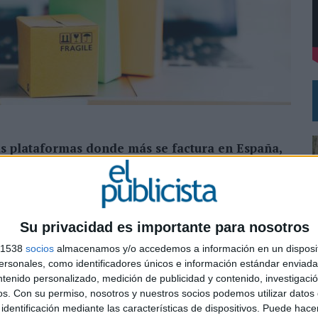
L PRIMER SEMESTRE HASTA LOS 196 MILLONES DE EUROS
 COMO MEDIA MANAGEMENT & DELIVERY PRESIDENT
as plataformas donde más se factura en España,
0 euros
ealidad para casi la mitad de los comercios en
e declara que vende más a través de estas
Su privacidad es importante para nosotros
 estudio
Evolución y perspectivas eCommerce para 2019
,
s 1538
socios
almacenamos y/o accedemos a información en un disposit
sonales, como identificadores únicos e información estándar enviada 
ctor con más presencia en estos lugares de comercio
ntenido personalizado, medición de publicidad y contenido, investigaci
(64%), electrodomésticos, hogar y jardín (57%) y
os.
Con su permiso, nosotros y nuestros socios podemos utilizar datos 
0
identificación mediante las características de dispositivos. Puede hacer