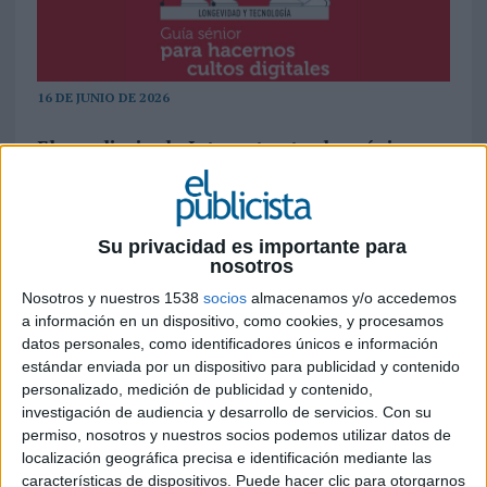
16 DE JUNIO DE 2026
El uso diario de Internet entre los sénior
sigue creciendo en España y alcanza ya al
75% de las personas de entre 65 y 74 años
La digitalización continúa avanzando entre la
Su privacidad es importante para
nosotros
población sénior española. Según los datos del 'VI
Barómetro del Consumidor Sénior', elaborado
Nosotros y nuestros 1538
socios
almacenamos y/o accedemos
por el Centro de Investigación Ageingnomics de
a información en un dispositivo, como cookies, y procesamos
Fundación Mapfre, el porcentaje de mayores de
datos personales, como identificadores únicos e información
55 años que utiliza Internet a diario o casi a diario
estándar enviada por un dispositivo para publicidad y contenido
personalizado, medición de publicidad y contenido,
ha aumentado cerca de siete puntos
investigación de audiencia y desarrollo de servicios.
Con su
porcentuales en el último año en todos los
permiso, nosotros y nuestros socios podemos utilizar datos de
tramos de edad.
localización geográfica precisa e identificación mediante las
características de dispositivos. Puede hacer clic para otorgarnos