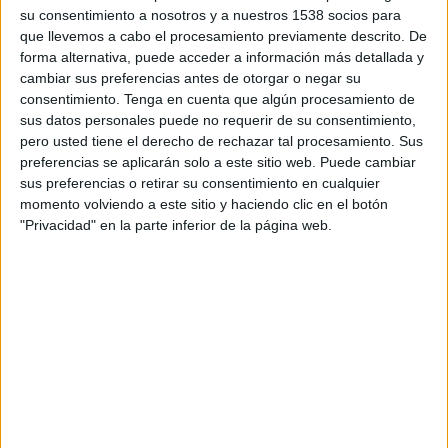
Ante esta evolución, Fundación Mapfre y la
su consentimiento a nosotros y a nuestros 1538 socios para
asociación SeniorTiC Mayores con Tecnología
que llevemos a cabo el procesamiento previamente descrito. De
han presentado en Madrid la publicación
forma alternativa, puede acceder a información más detallada y
'Longevidad y Tecnología. Guía sénior para
cambiar sus preferencias antes de otorgar o negar su
hacernos cultos digitales', una herramienta
consentimiento.
Tenga en cuenta que algún procesamiento de
diseñada para mejorar la autonomía, la
sus datos personales puede no requerir de su consentimiento,
seguridad y la confianza de las personas mayores
pero usted tiene el derecho de rechazar tal procesamiento. Sus
en el entorno digital. El informe refleja que el
preferencias se aplicarán solo a este sitio web. Puede cambiar
sus preferencias o retirar su consentimiento en cualquier
mayor crecimiento en el uso habitual de Internet
momento volviendo a este sitio y haciendo clic en el botón
se registra entre las personas de 65 a 74 años,
"Privacidad" en la parte inferior de la página web.
donde la conexión diaria pasa del 65,1% al 75%
en apenas un año.
Entre los ciudadanos de 55 a 64 años, el
porcentaje aumenta del 83,2% al 89,5%, mientras
que entre los mayores de 85 años crece del 11,4%
al 17%.
"Las personas mayores están cada vez más
conectadas y utilizan Internet con mayor