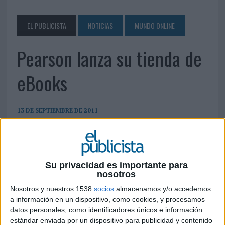
EL PUBLICISTA
NOTICIAS
MUNDO ONLINE
Pearson lanza su tienda de
eBooks
13 DE SEPTIEMBRE DE 2011
Estudiantes y profesionales de todo el mundo
podrán disfrutar de su catálogo con un
descuento de un 25% con respecto a la edición
Su privacidad es importante para
impresa.
nosotros
Pearson ha puesto en marcha su tienda de eBooks, un espacio donde estudiantes y
Nosotros y nuestros 1538
socios
almacenamos y/o accedemos
profesionales de todo el mundo podrán disfrutar de su catálogo online con un
a información en un dispositivo, como cookies, y procesamos
descuento de un 25% con respecto a la edición impresa. Entre los títulos que ya se
datos personales, como identificadores únicos e información
pueden adquirir en http://ebooks.pearson.es figuran las últimas novedades de
estándar enviada por un dispositivo para publicidad y contenido