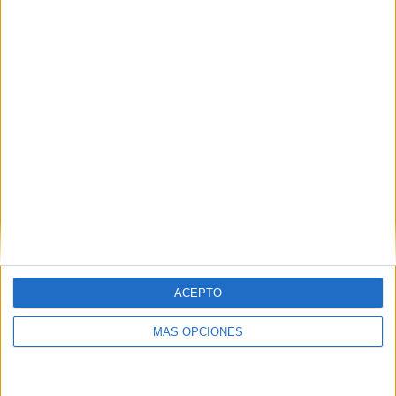
06/08/2026
‘La vuelta’, de Fenomenal
para Málaga CF
ACEPTO
MÁS OPCIONES
FICHA TÉCNICA Anunciante: Málaga CF Sector:
servicios Contacto del cliente: Ana M Fernández,
Sergio Valencia Agencia: Fenomenal Director