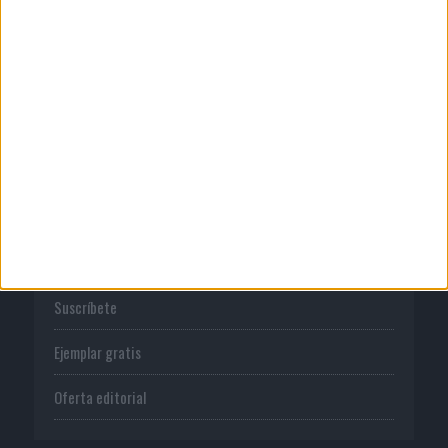
Publicidad
Normas de uso
Política de privacidad
PUBLICACIONES
Tienda
Suscríbete
Ejemplar gratis
Oferta editorial