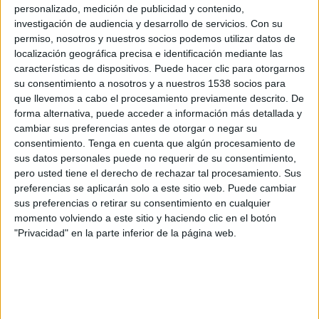
profesional: 'Neuromarketing' (de Roberto Álvarez del Blanco), 'Reinventar
personalizado, medición de publicidad y contenido,
servicios financieros' (de Reggy de Feniks) y 'Negociar para CON-seguir' (de
investigación de audiencia y desarrollo de servicios.
Con su
Mariana Segura y Mercedes Costa) así como de las novedades de Universidad:
permiso, nosotros y nuestros socios podemos utilizar datos de
localización geográfica precisa e identificación mediante las
'Química general' de Petrucci y 'Psicología, una introducción y Principios de
características de dispositivos. Puede hacer clic para otorgarnos
Marketing', de Philiph Kotler.
su consentimiento a nosotros y a nuestros 1538 socios para
que llevemos a cabo el procesamiento previamente descrito. De
Pearson pone al alcance, la compra de ebooks a precios ventajosos con una
forma alternativa, puede acceder a información más detallada y
descarga inmediata de forma completamente segura (para proceder a la descarga
cambiar sus preferencias antes de otorgar o negar su
se necesita tener instalado en el equipo el software gratuito Adobe Digital Editors).
consentimiento.
Tenga en cuenta que algún procesamiento de
sus datos personales puede no requerir de su consentimiento,
pero usted tiene el derecho de rechazar tal procesamiento. Sus
IMPRIMIR
preferencias se aplicarán solo a este sitio web. Puede cambiar
sus preferencias o retirar su consentimiento en cualquier
TWEET
momento volviendo a este sitio y haciendo clic en el botón
"Privacidad" en la parte inferior de la página web.
SHARE
SHARE