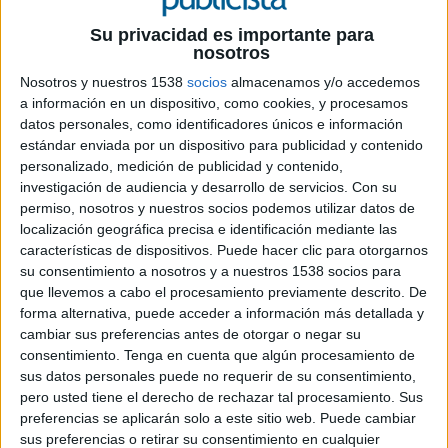
13 DE NOVIEMBRE DE 2019
Su privacidad es importante para
nosotros
La adtech española suma su quinta oficina
en Latinoamérica
Nosotros y nuestros 1538
socios
almacenamos y/o accedemos
a información en un dispositivo, como cookies, y procesamos
SunMedia, compañía de origen español
datos personales, como identificadores únicos e información
especializada en publicidad en vídeo y mobile
estándar enviada por un dispositivo para publicidad y contenido
perteneciente al grupo Fibonad, ha ampliado su
personalizado, medición de publicidad y contenido,
presencia internacional con la apertura de una
investigación de audiencia y desarrollo de servicios.
Con su
permiso, nosotros y nuestros socios podemos utilizar datos de
nueva oficina en Perú. La nueva sede se suma a
localización geográfica precisa e identificación mediante las
las cuatro delegaciones que la organización ya
características de dispositivos. Puede hacer clic para otorgarnos
tiene en el continente (Miami, México, Argentina
su consentimiento a nosotros y a nuestros 1538 socios para
y Colombia) y su apertura responde al objetivo
que llevemos a cabo el procesamiento previamente descrito. De
de reforzar su estrategia de expansión en
forma alternativa, puede acceder a información más detallada y
LATAM, donde la actividad está liderada por
cambiar sus preferencias antes de otorgar o negar su
Alberto Grande, CRO Américas. No obstante al
consentimiento.
Tenga en cuenta que algún procesamiento de
frente de esta nueva sede en Perú, que
sus datos personales puede no requerir de su consentimiento,
dependerá de las oficinas centrales de Miami,
pero usted tiene el derecho de rechazar tal procesamiento. Sus
estará Lorena Aponte.
preferencias se aplicarán solo a este sitio web. Puede cambiar
sus preferencias o retirar su consentimiento en cualquier