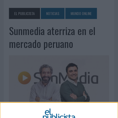
EL PUBLICISTA
NOTICIAS
MUNDO ONLINE
Sunmedia aterriza en el
mercado peruano