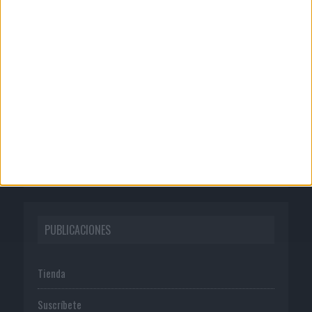
CORPORATIVO
Quienes somos
Publicidad
Normas de uso
Política de privacidad
PUBLICACIONES
Tienda
Suscríbete