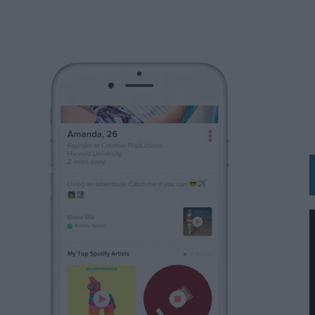
 LAS MARCAS
N IA
RÁ A PRUEBA LA CREATIVIDAD DE LAS MARCAS
N LA INFANCIA EN SU ESTRATEGIA
OS EN VERANO Y SUPERA AL MÓVIL COMO DISPOSITIVO MÁS UTILIZADO
OS ESPAÑOLES
IRECTORA COMERCIAL GLOBAL
BLE INSPIRADA EN CORNETTO, CALIPPO Y SOLERO
MAR EL PATRIMONIO HISTÓRICO EN ACTIVOS CULTURALES Y ECONÓMICOS
LA GESTIÓN DE SUS RELACIONES CON LOS MEDIOS
ARIO EN SU ÚLTIMA CAMPAÑA INTERNACIONAL
N DE MARCA A LARGO PLAZO Y LA MEDICIÓN SON DOS CARAS DE LA MISMA