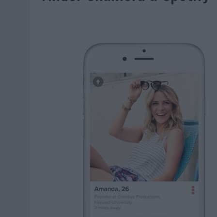
07/08/2026
|
EL VERANO PONE A PRUEBA LA ESTRATEGIA DIGITAL DE
07/08/2026
|
VUELING CONVIERTE LOS RECUERDOS EN SOUVENIRS CO
07/08/2026
|
CUANDO SE APAGUE EL SOL, EL ECLIPSE DE 2026 POND
06/08/2026
|
‘LA VUELTA’, DE FENOMENAL PARA MÁLAGA CF
06/08/2026
|
SIETE DE CADA DIEZ EMPRESAS ESPAÑOLAS NO INTEGRA
06/08/2026
|
LA TELEVISIÓN SIGUE LIDERANDO EL CONSUMO DE MEDI
06/08/2026
|
EL USO DE LA IA GENERATIVA ALCANZA YA AL 62% DE L
06/08/2026
|
SYSTEM1 NOMBRA A KIMBERLY BASTONI COMO NUEVA D
06/08/2026
|
FRIGO Y UNIQLO LANZAN UNA COLECCIÓN PERSONALIZA
06/08/2026
|
LA IA ESTÁ SUBIENDO EL LISTÓN DE LA CREATIVIDAD
05/08/2026
|
BEON WORLDWIDE LANZA RAÍZ URBANA PARA TRANSFOR
05/08/2026
|
FABRA COMUNICACIÓN INCORPORA A CASONÁ Y ASUME 
05/08/2026
|
LOPESAN HOTELS & RESORTS ACERCA EL PARAÍSO CAN
05/08/2026
|
LUIS ARQUILLOS (BURGO DE ARIAS): “LA CONSTRUCCIÓ