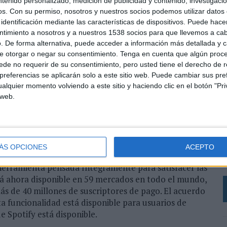
ntenido personalizado, medición de publicidad y contenido, investigaci
en tus preferencias cuando deslizas, en amigos mutuos
os.
Con su permiso, nosotros y nuestros socios podemos utilizar datos 
drán elegir dependiendo de la música. Tras el
identificación mediante las características de dispositivos. Puede hacer
 difundir su himno musical en su perfil de Tinder, así
ntimiento a nosotros y a nuestros 1538 socios para que llevemos a ca
as de Spotify y deslizar a un lado u otro según los
. De forma alternativa, puede acceder a información más detallada y 
e otorgar o negar su consentimiento.
Tenga en cuenta que algún proc
de no requerir de su consentimiento, pero usted tiene el derecho de r
nder podrán escuchar previews de las canciones que sus
referencias se aplicarán solo a este sitio web. Puede cambiar sus pref
alquier momento volviendo a este sitio y haciendo clic en el botón "Pri
ro si además ambos tienen cuenta en Spotify, a partir
 web.
 y grupos que tienen en común. Con esta nueva
nseñar artistas y preferencias musicales favoritas,
cal propio para compartirlo y que las otras personas
L
e
ÁS OPCIONES
ACEPTO
d
enetración en un target muy interesante desde el
h
 herramienta pensada íntegramente para satisfacer las
stá ahora disponible en 59 mercados en todo el mundo,
ás de 40 millones de suscriptores de pago. El acuerdo
a funcionalidad está disponible para usuarios de
e Spotify está disponible.