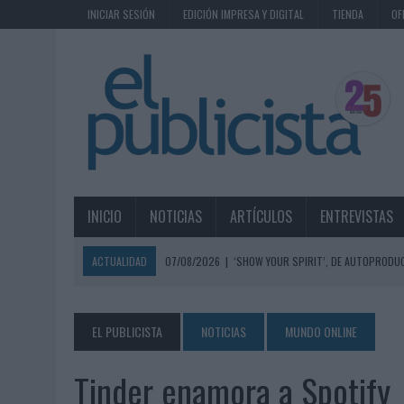
INICIAR SESIÓN
EDICIÓN IMPRESA Y DIGITAL
TIENDA
OF
INICIO
NOTICIAS
ARTÍCULOS
ENTREVISTAS
ACTUALIDAD
07/08/2026
|
‘SHOW YOUR SPIRIT’, DE AUTOPRODUC
07/08/2026
|
EL MÁLAGA CF CULMINA SU TRILOGÍA DE MARCA CON U
07/08/2026
|
MAHOU REIVINDICA EL RITUAL DE LA CAÑA EN EL DÍA IN
EL PUBLICISTA
NOTICIAS
MUNDO ONLINE
07/08/2026
|
MG SPIRIT RELANZA SU MARCA CON UNA ESTRATEGIA 
Tinder enamora a Spotify
07/08/2026
|
PATRÓN CONVIERTE EL NUEVO SINGLE DE ARÓN PIPER EN