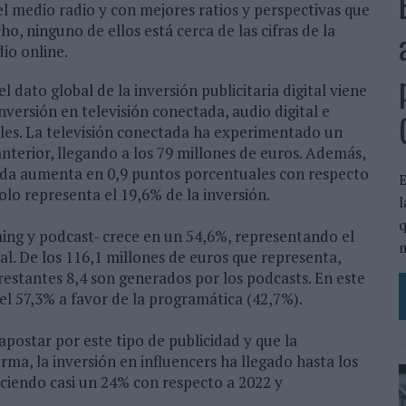
el medio radio y con mejores ratios y perspectivas que
ho, ninguno de ellos está cerca de las cifras de la
dio online.
 dato global de la inversión publicitaria digital viene
versión en televisión conectada, audio digital e
oles. La televisión conectada ha experimentado un
nterior, llegando a los 79 millones de euros. Además,
iada aumenta en 0,9 puntos porcentuales con respecto
E
olo representa el 19,6% de la inversión.
l
q
aming y podcast- crece en un 54,6%, representando el
m
tal. De los 116,1 millones de euros que representa,
restantes 8,4 son generados por los podcasts. En este
el 57,3% a favor de la programática (42,7%).
postar por este tipo de publicidad y que la
ma, la inversión en influencers ha llegado hasta los
reciendo casi un 24% con respecto a 2022 y
n.