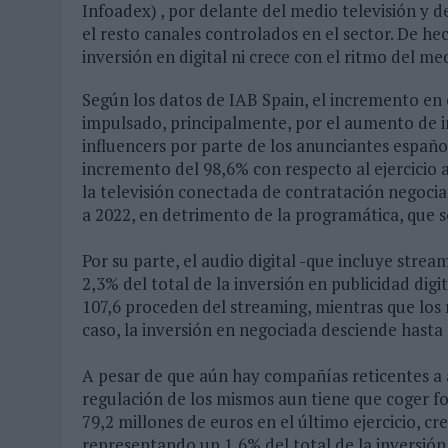
Infoadex) , por delante del medio televisión y d
el resto canales controlados en el sector. De hec
inversión en digital ni crece con el ritmo del me
Según los datos de IAB Spain, el incremento en el
impulsado, principalmente, por el aumento de in
influencers por parte de los anunciantes españ
incremento del 98,6% con respecto al ejercicio a
la televisión conectada de contratación negoc
a 2022, en detrimento de la programática, que s
Por su parte, el audio digital -que incluye stre
2,3% del total de la inversión en publicidad digi
107,6 proceden del streaming, mientras que los 
caso, la inversión en negociada desciende hasta 
A pesar de que aún hay compañías reticentes a a
regulación de los mismos aun tiene que coger for
79,2 millones de euros en el último ejercicio, c
representando un 1,6% del total de la inversió