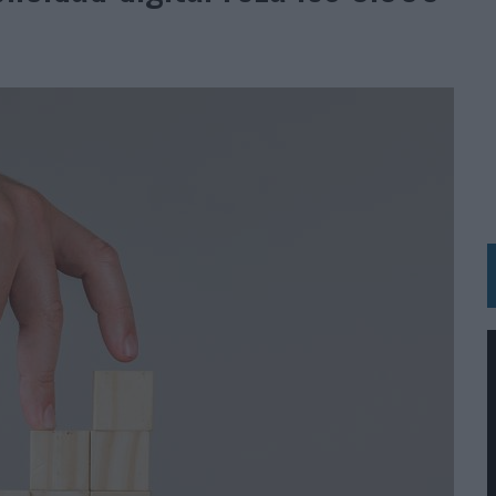
 LAS MARCAS
N IA
RÁ A PRUEBA LA CREATIVIDAD DE LAS MARCAS
N LA INFANCIA EN SU ESTRATEGIA
OS EN VERANO Y SUPERA AL MÓVIL COMO DISPOSITIVO MÁS UTILIZADO
OS ESPAÑOLES
IRECTORA COMERCIAL GLOBAL
BLE INSPIRADA EN CORNETTO, CALIPPO Y SOLERO
MAR EL PATRIMONIO HISTÓRICO EN ACTIVOS CULTURALES Y ECONÓMICOS
LA GESTIÓN DE SUS RELACIONES CON LOS MEDIOS
ARIO EN SU ÚLTIMA CAMPAÑA INTERNACIONAL
N DE MARCA A LARGO PLAZO Y LA MEDICIÓN SON DOS CARAS DE LA MISMA