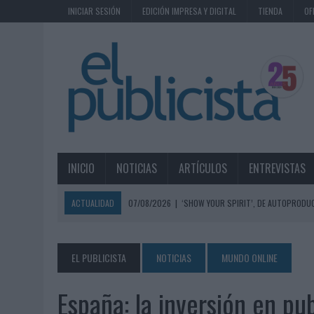
INICIAR SESIÓN
EDICIÓN IMPRESA Y DIGITAL
TIENDA
OF
INICIO
NOTICIAS
ARTÍCULOS
ENTREVISTAS
ACTUALIDAD
07/08/2026
|
‘SHOW YOUR SPIRIT’, DE AUTOPRODUC
07/08/2026
|
EL MÁLAGA CF CULMINA SU TRILOGÍA DE MARCA CON U
07/08/2026
|
MAHOU REIVINDICA EL RITUAL DE LA CAÑA EN EL DÍA IN
EL PUBLICISTA
NOTICIAS
MUNDO ONLINE
07/08/2026
|
MG SPIRIT RELANZA SU MARCA CON UNA ESTRATEGIA 
España: la inversión en pub
07/08/2026
|
PATRÓN CONVIERTE EL NUEVO SINGLE DE ARÓN PIPER EN