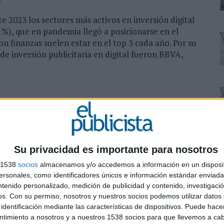
te 2023 los sectores más activos en inversión digital
,1%), que en pandemia llegó a posicionarse en el
 finanzas suelen estar en el top 3 cada año. Por su
 de inversión publicitaria en digital fueron BBVA,
Su privacidad es importante para nosotros
s 1538
socios
almacenamos y/o accedemos a información en un disposit
sonales, como identificadores únicos e información estándar enviada 
ntenido personalizado, medición de publicidad y contenido, investigaci
os.
Con su permiso, nosotros y nuestros socios podemos utilizar datos 
identificación mediante las características de dispositivos. Puede hacer
ntimiento a nosotros y a nuestros 1538 socios para que llevemos a ca