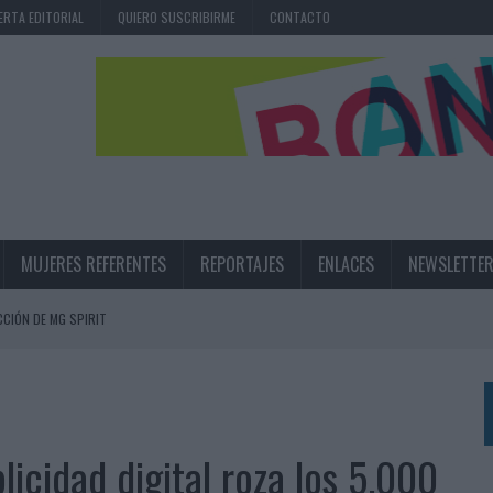
ERTA EDITORIAL
QUIERO SUSCRIBIRME
CONTACTO
MUJERES REFERENTES
REPORTAJES
ENLACES
NEWSLETTE
CIÓN DE MG SPIRIT
NA CAMPAÑA QUE CELEBRA SU REGRESO A PRIMERA DIVISIÓN
TERNACIONAL DE LA CERVEZA
360º CENTRADA EN EL ORIGEN BARCELONÉS
licidad digital roza los 5.000
 UNA EXPERIENCIA DE MARCA EN IBIZA