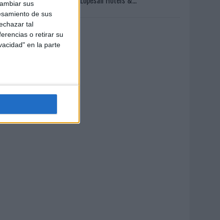
cambiar sus
esamiento de sus
echazar tal
erencias o retirar su
vacidad" en la parte