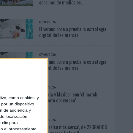
consumo de medios en...
07/08/2026
El verano pone a prueba la estrategia
digital de las marcas
07/08/2026
El verano pone a prueba la estrategia
digital de las marcas
04/08/2026
Babaria y Maxibon son ‘el match
ivo, como cookies, y
perfecto del verano’
por un dispositivo
ón de audiencia y
de localización
04/08/2026
 clic para
‘El Paraíso más cerca’, de 22GRADOS
bo el procesamiento
para Lopesan Hotels &...