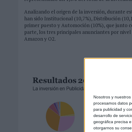
Analizando el origen de la inversión, durante es
han sido Institucional (10,7%), Distribución (10
primer puesto y Automoción (10%), que junto con
parte, los tres principales anunciantes por nivel
Amazon y O2.
Nosotros y nuestro
procesamos datos per
para publicidad y co
desarrollo de servici
geográfica precisa e 
otorgarnos su conse