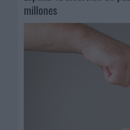
07/08/2026
|
EL VERANO PONE A PRUEBA LA ESTRATEGIA DIGITAL DE
millones
07/08/2026
|
VUELING CONVIERTE LOS RECUERDOS EN SOUVENIRS CO
07/08/2026
|
CUANDO SE APAGUE EL SOL, EL ECLIPSE DE 2026 POND
06/08/2026
|
‘LA VUELTA’, DE FENOMENAL PARA MÁLAGA CF
06/08/2026
|
SIETE DE CADA DIEZ EMPRESAS ESPAÑOLAS NO INTEGRA
06/08/2026
|
LA TELEVISIÓN SIGUE LIDERANDO EL CONSUMO DE MEDI
06/08/2026
|
EL USO DE LA IA GENERATIVA ALCANZA YA AL 62% DE L
06/08/2026
|
SYSTEM1 NOMBRA A KIMBERLY BASTONI COMO NUEVA D
06/08/2026
|
FRIGO Y UNIQLO LANZAN UNA COLECCIÓN PERSONALIZA
06/08/2026
|
LA IA ESTÁ SUBIENDO EL LISTÓN DE LA CREATIVIDAD
05/08/2026
|
BEON WORLDWIDE LANZA RAÍZ URBANA PARA TRANSFOR
05/08/2026
|
FABRA COMUNICACIÓN INCORPORA A CASONÁ Y ASUME 
05/08/2026
|
LOPESAN HOTELS & RESORTS ACERCA EL PARAÍSO CAN
05/08/2026
|
LUIS ARQUILLOS (BURGO DE ARIAS): “LA CONSTRUCCIÓ