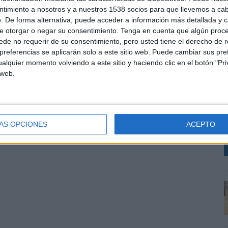
ntimiento a nosotros y a nuestros 1538 socios para que llevemos a ca
. De forma alternativa, puede acceder a información más detallada y 
vo Negocio. "Para mi es todo un placer haber entrado en una de las empresas más
e otorgar o negar su consentimiento.
Tenga en cuenta que algún proc
oder contribuir a su crecimiento en los próximos años", comenta Alfonso Serrano.
de no requerir de su consentimiento, pero usted tiene el derecho de r
referencias se aplicarán solo a este sitio web. Puede cambiar sus pref
alquier momento volviendo a este sitio y haciendo clic en el botón "Pri
SHARE
ENVIAR
PIN
 web.
L
i
o
i
ÁS OPCIONES
ACEPTO