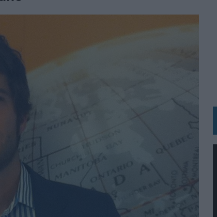
UNQUE LOS MEDIOS CONTROLADOS MANTIENEN EL CRECIMIENTO
OS EN VERANO Y SUPERA AL MÓVIL COMO DISPOSITIVO MÁS UTILIZADO
OS ESPAÑOLES
IRECTORA COMERCIAL GLOBAL
BLE INSPIRADA EN CORNETTO, CALIPPO Y SOLERO
MAR EL PATRIMONIO HISTÓRICO EN ACTIVOS CULTURALES Y ECONÓMICOS
LA GESTIÓN DE SUS RELACIONES CON LOS MEDIOS
ARIO EN SU ÚLTIMA CAMPAÑA INTERNACIONAL
N DE MARCA A LARGO PLAZO Y LA MEDICIÓN SON DOS CARAS DE LA MISMA
N HOTELS & RESORTS
VECES’, DE INUSUALY PARA CERVEZA CAPAZ
 PARA ORANGE