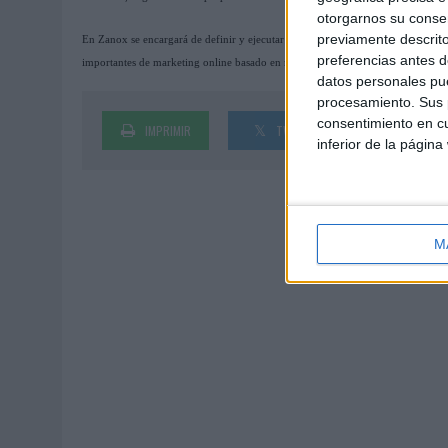
otorgarnos su conse
previamente descrito
En Zanox se encargará de definir y ejecutar el plan comercial del área de Nue
preferencias antes d
importantes de marketing online basado en resultados de Europa y confío en p
datos personales pue
procesamiento. Sus p
consentimiento en cu
IMPRIMIR
TWEET
SHARE
inferior de la página
M