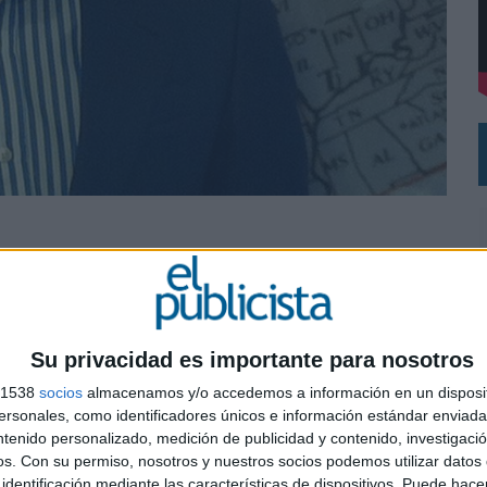
 UNA OPORTUNIDAD DE INCLUSIÓN
 UNA EXPERIENCIA DE MARCA EN IBIZA
Sales de la compañía
ro del departamento de Nuevo Negocio. Serrano viene de Zieltraffic España, donde
arrollar las estrategias de ventas dentro del departamento de New Business de su filial
Su privacidad es importante para nosotros
y ha desarrollado su carrera profesional en el área de Marketing & Ventas desde 2006,
s 1538
socios
almacenamos y/o accedemos a información en un disposit
sonales, como identificadores únicos e información estándar enviada 
ntenido personalizado, medición de publicidad y contenido, investigaci
0
os.
Con su permiso, nosotros y nuestros socios podemos utilizar datos 
n activa y gestión de diferentes carteras de clientes, elaboración y desarrollo de planes
identificación mediante las características de dispositivos. Puede hacer
ación con proveedores, entre otras.