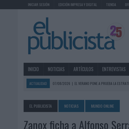
INICIAR SESIÓN
EDICIÓN IMPRESA Y DIGITAL
TIENDA
OF
INICIO
NOTICIAS
ARTÍCULOS
ENTREVISTAS
ACTUALIDAD
07/08/2026
|
EL VERANO PONE A PRUEBA LA ESTRAT
07/08/2026
|
VUELING CONVIERTE LOS RECUERDOS EN SOUVENIRS CO
07/08/2026
|
CUANDO SE APAGUE EL SOL, EL ECLIPSE DE 2026 POND
EL PUBLICISTA
NOTICIAS
MUNDO ONLINE
06/08/2026
|
‘LA VUELTA’, DE FENOMENAL PARA MÁLAGA CF
Zanox ficha a Alfonso Ser
06/08/2026
|
SIETE DE CADA DIEZ EMPRESAS ESPAÑOLAS NO INTEGRA