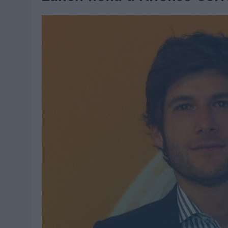
06/08/2026
|
EL MERCADO PUBLICITARIO CAE UN 2,6% EN 2025, A
06/08/2026
|
LA TELEVISIÓN SIGUE LIDERANDO EL CONSUMO DE MEDI
06/08/2026
|
EL USO DE LA IA GENERATIVA ALCANZA YA AL 62% DE L
06/08/2026
|
SYSTEM1 NOMBRA A KIMBERLY BASTONI COMO NUEVA D
06/08/2026
|
FRIGO Y UNIQLO LANZAN UNA COLECCIÓN PERSONALIZA
06/08/2026
|
LA IA ESTÁ SUBIENDO EL LISTÓN DE LA CREATIVIDAD
05/08/2026
|
BEON WORLDWIDE LANZA RAÍZ URBANA PARA TRANSFOR
05/08/2026
|
FABRA COMUNICACIÓN INCORPORA A CASONÁ Y ASUME 
05/08/2026
|
LOPESAN HOTELS & RESORTS ACERCA EL PARAÍSO CAN
05/08/2026
|
LUIS ARQUILLOS (BURGO DE ARIAS): “LA CONSTRUCCIÓ
MONEDA”
04/08/2026
|
‘EL PARAÍSO MÁS CERCA’, DE 22GRADOS PARA LOPESA
04/08/2026
|
‘LA ÚNICA CERVEZA DEL MUNDO QUE SE DISFRUTA DOS 
04/08/2026
|
‘EL FÚTBOL SIN LAS PERSONAS’, DE DENTSU CREATIVE