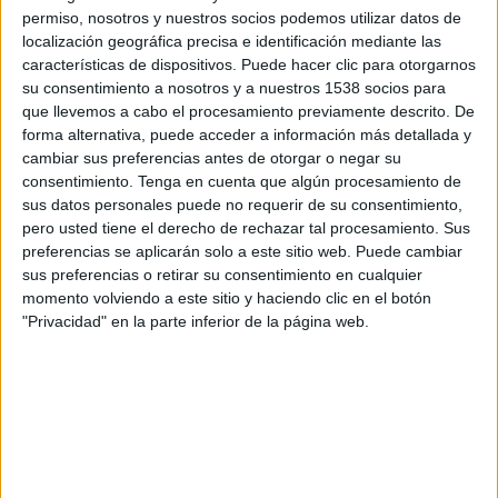
conseguido un total de 7 galardones, entre
permiso, nosotros y nuestros socios podemos utilizar datos de
ellos el Gran Premio del Festival y el Premio
localización geográfica precisa e identificación mediante las
Eficacia, gracias a su campaña solidaria
características de dispositivos. Puede hacer clic para otorgarnos
su consentimiento a nosotros y a nuestros 1538 socios para
“Adopta Un Comercio”, desarrollada junto a
que llevemos a cabo el procesamiento previamente descrito. De
la agencia creativa y estratégica Siberia.
forma alternativa, puede acceder a información más detallada y
cambiar sus preferencias antes de otorgar o negar su
La agencia valenciana vuelve así a marcar un
consentimiento.
Tenga en cuenta que algún procesamiento de
nuevo hito para su disciplina, consolidando una
sus datos personales puede no requerir de su consentimiento,
trayectoria que ya la había convertido en
pero usted tiene el derecho de rechazar tal procesamiento. Sus
referente nacional tras ser pionera en llevar la
preferencias se aplicarán solo a este sitio web. Puede cambiar
influencia a los principales certámenes de eficacia
sus preferencias o retirar su consentimiento en cualquier
y creatividad del país.
momento volviendo a este sitio y haciendo clic en el botón
"Privacidad" en la parte inferior de la página web.