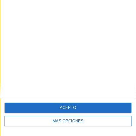
desde la firma.
IMPRIMIR
TWEET
SHARE
SHARE
ACEPTO
ENVIAR
MÁS OPCIONES
PIN