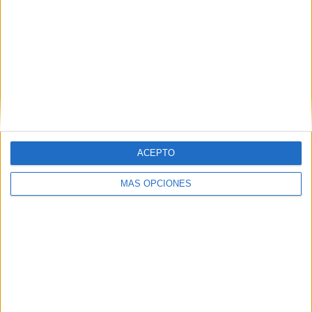
Marca esta opción si deseas un medio alternativo de
pago. Nos pondremos en contacto contigo.
Por favor, escribe el código que ves
en la imagen
ACEPTO
MÁS OPCIONES