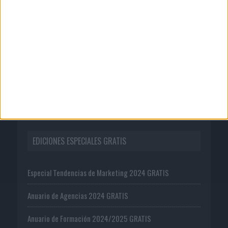
Tienda
Suscríbete
Ejemplar gratis
Oferta editorial
EDICIONES ESPECIALES GRATIS
Especial Tendencias de Marketing 2024 GRATIS
Anuario de Agencias 2024 GRATIS
Anuario de Formación 2024/2025 GRATIS