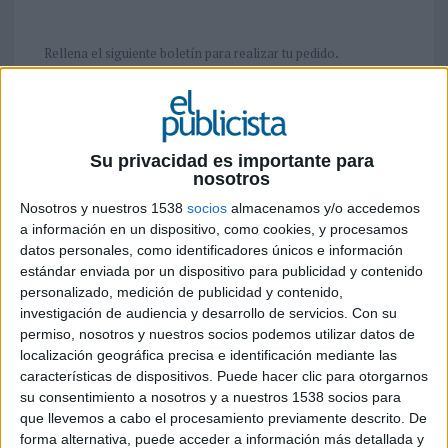
.
Rellena el siguiente boletín para realizar tu pedido
9,00 euros
Su privacidad es importante para
Revista Nº
(IVA
nosotros
incluido)
Nosotros y nuestros 1538
socios
almacenamos y/o accedemos
12,00 euros
Anuarios y
a información en un dispositivo, como cookies, y procesamos
(IVA
Extras
datos personales, como identificadores únicos e información
incluido)
estándar enviada por un dispositivo para publicidad y contenido
personalizado, medición de publicidad y contenido,
Especiales y
15,00 euros
investigación de audiencia y desarrollo de servicios.
Con su
Nº 500-25
(IVA
permiso, nosotros y nuestros socios podemos utilizar datos de
incluido)
Aniversario
localización geográfica precisa e identificación mediante las
características de dispositivos. Puede hacer clic para otorgarnos
Importante: Separe los números de los
su consentimiento a nosotros y a nuestros 1538 socios para
ejemplares por comas
,
que llevemos a cabo el procesamiento previamente descrito. De
forma alternativa, puede acceder a información más detallada y