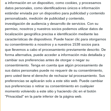
a información en un dispositivo, como cookies, y procesamos
el segundo semestre de 2009, especialmente en lo que concierne el ámbito publicitario. Según los
datos personales, como identificadores únicos e información
datos recogidos en la sexta ola del Índice de Expectativas de los Directores de Marketing que
estándar enviada por un dispositivo para publicidad y contenido
realiza la Asociación Española de Marketing (mayo 2009) el segundo semestre de 2009 será duro
personalizado, medición de publicidad y contenido,
para el sector publicitario.
investigación de audiencia y desarrollo de servicios.
Con su
permiso, nosotros y nuestros socios podemos utilizar datos de
Nada, salvo la publicidad, parace que vaya a ir mucho peor en los próximos meses, si bien todo
localización geográfica precisa e identificación mediante las
indica que se terminara el año en niveles de valor absoluto peores, tomando como referencia con los
características de dispositivos. Puede hacer clic para otorgarnos
que se ha terminado el primer semestre. Ciertamente la dispersión de los datos de esta ola indica
su consentimiento a nosotros y a nuestros 1538 socios para
que hay determinado ssectores donde las empresas anunciantes considean que se ha tocado fondo,
que llevemos a cabo el procesamiento previamente descrito. De
y que la segunda mitad del año no será especialemnte dura en cuento a valores propios o generals
forma alternativa, puede acceder a información más detallada y
de su sector, aunque sí en publicidad (de hecho todos lso sectores de actividad controlados
cambiar sus preferencias antes de otorgar o negar su
consentimiento.
Tenga en cuenta que algún procesamiento de
destacan por vaticinar una caída acusada de las inversiones publicitarias). Este es el caso de
sus datos personales puede no requerir de su consentimiento,
automoción o del sector de finanzas (donde se incluyen las aseguradoras). Y por otro lado hay
pero usted tiene el derecho de rechazar tal procesamiento. Sus
sectores donde se prevé una caída en las cifras generales y propias aún considerables (medios de
preferencias se aplicarán solo a este sitio web. Puede cambiar
comunicación o equipamiento tecnológico). Es decir, existen mercados en los que parece que se ha
sus preferencias o retirar su consentimiento en cualquier
tocado fondo, mientras en otros todavía hay margen para el “ajuste”. Como media podría destacarse
momento volviendo a este sitio y haciendo clic en el botón
un frenazo o parada de la caída en las ventas propias aunque en un entorno poco positivo, de
"Privacidad" en la parte inferior de la página web.
momento, a nivel general , marcado por unas previsiones muy negras en cuanto a la inversión
publicitaria.