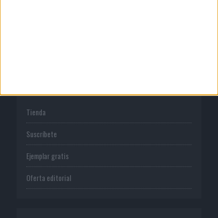
Normas de uso
Política de privacidad
PUBLICACIONES
Tienda
Suscríbete
Ejemplar gratis
Oferta editorial