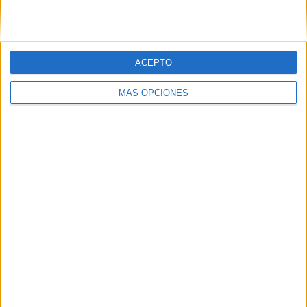
ACEPTO
MÁS OPCIONES
03/08/2026
‘Vuelve el fútbol. Vuelve a
soñar’, de VML para Movistar
FICHA TÉCNICA Anunciante: Movistar Contacto
cliente: Aitor Goyenechea, María G. de Riancho,
Íñigo Gómez de Segura, Patricia Martínez Roa,
Vanessa Solana, Mónica Herraez, Ana Ruiperez,
Lucía...