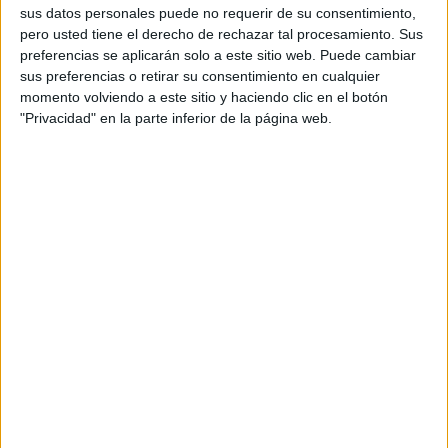
sus datos personales puede no requerir de su consentimiento,
tanto, un máster, totalmente compatible con la
pero usted tiene el derecho de rechazar tal procesamiento. Sus
actividad profesional. Otro de los valores
preferencias se aplicarán solo a este sitio web. Puede cambiar
diferenciales de este máster en Marketing Digital
sus preferencias o retirar su consentimiento en cualquier
es que
está pegado a la realidad profesional
.
momento volviendo a este sitio y haciendo clic en el botón
Se trata de un programa formativo muy práctico,
"Privacidad" en la parte inferior de la página web.
donde los alumnos trabajan con casos reales.
Además, una gran parte de
las
clases serán
impartidas por profesionales que trabajan
en distintas empresas relacionadas con el
marketing digital
. Muchos de ellos ocupan
cargos directivos en importantes empresas del
sector.
Como novedad respecto a otros másteres en
Marketing Digital, este programa incluye
8
seminarios
sobre temas de última tendencia,
como:
Big data,
analítica avanzada para un nuevo