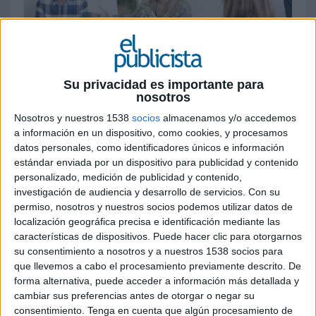
Su privacidad es importante para
13 DE JUNIO DE 2019
nosotros
Cada vez más sectores necesitan expertos en
Nosotros y nuestros 1538
socios
almacenamos y/o accedemos
a información en un dispositivo, como cookies, y procesamos
estrategias de marketing y redes sociales
datos personales, como identificadores únicos e información
para incrementar los beneficios de sus
estándar enviada por un dispositivo para publicidad y contenido
negocios
. Es por ello que la
Universidad CEU
personalizado, medición de publicidad y contenido,
San Pablo
ha creado un máster en marketing
investigación de audiencia y desarrollo de servicios.
Con su
digital y redes sociales para dar respuesta a la
permiso, nosotros y nuestros socios podemos utilizar datos de
alta demanda de profesionales expertos en este
localización geográfica precisa e identificación mediante las
ámbito.
características de dispositivos. Puede hacer clic para otorgarnos
su consentimiento a nosotros y a nuestros 1538 socios para
La formación destaca, primero, por impartirse en
que llevemos a cabo el procesamiento previamente descrito. De
horario de fin de semana
para poder llegar al
forma alternativa, puede acceder a información más detallada y
perfil de profesionales que trabajan y necesitan
cambiar sus preferencias antes de otorgar o negar su
reciclarse o bien dar un giro a su carrera. Es, por
consentimiento.
Tenga en cuenta que algún procesamiento de