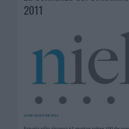
07/08/2026
|
EL VERANO PONE A PRUEBA LA ESTRATEGIA DIGITAL DE
2011
07/08/2026
|
VUELING CONVIERTE LOS RECUERDOS EN SOUVENIRS CO
07/08/2026
|
CUANDO SE APAGUE EL SOL, EL ECLIPSE DE 2026 POND
06/08/2026
|
‘LA VUELTA’, DE FENOMENAL PARA MÁLAGA CF
06/08/2026
|
SIETE DE CADA DIEZ EMPRESAS ESPAÑOLAS NO INTEGRA
06/08/2026
|
LA TELEVISIÓN SIGUE LIDERANDO EL CONSUMO DE MEDI
06/08/2026
|
EL USO DE LA IA GENERATIVA ALCANZA YA AL 62% DE L
06/08/2026
|
SYSTEM1 NOMBRA A KIMBERLY BASTONI COMO NUEVA D
06/08/2026
|
FRIGO Y UNIQLO LANZAN UNA COLECCIÓN PERSONALIZA
06/08/2026
|
LA IA ESTÁ SUBIENDO EL LISTÓN DE LA CREATIVIDAD
05/08/2026
|
BEON WORLDWIDE LANZA RAÍZ URBANA PARA TRANSFOR
05/08/2026
|
FABRA COMUNICACIÓN INCORPORA A CASONÁ Y ASUME 
24 DE MAYO DE 2011
05/08/2026
|
LOPESAN HOTELS & RESORTS ACERCA EL PARAÍSO CAN
05/08/2026
|
LUIS ARQUILLOS (BURGO DE ARIAS): “LA CONSTRUCCIÓ
España sólo alcanza 61 puntos sobre 100 de co