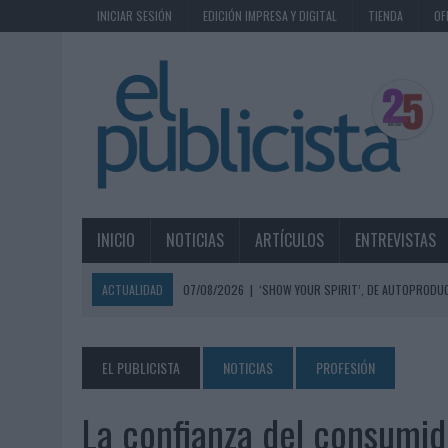
INICIAR SESIÓN
EDICIÓN IMPRESA Y DIGITAL
TIENDA
OF
INICIO
NOTICIAS
ARTÍCULOS
ENTREVISTAS
ACTUALIDAD
07/08/2026
|
‘SHOW YOUR SPIRIT’, DE AUTOPRODUC
07/08/2026
|
EL MÁLAGA CF CULMINA SU TRILOGÍA DE MARCA CON U
07/08/2026
|
MAHOU REIVINDICA EL RITUAL DE LA CAÑA EN EL DÍA IN
EL PUBLICISTA
NOTICIAS
PROFESIÓN
07/08/2026
|
MG SPIRIT RELANZA SU MARCA CON UNA ESTRATEGIA 
La confianza del consumid
07/08/2026
|
PATRÓN CONVIERTE EL NUEVO SINGLE DE ARÓN PIPER EN