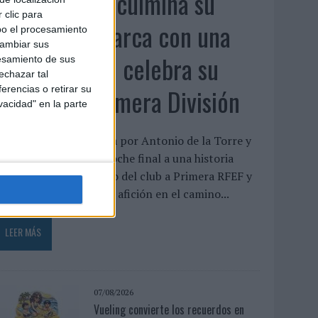
El Málaga CF culmina su
 clic para
trilogía de marca con una
bo el procesamiento
cambiar sus
campaña que celebra su
esamiento de sus
echazar tal
regreso a Primera División
erencias o retirar su
vacidad" en la parte
a pieza, protagonizada por Antonio de la Torre y
alva Reina, pone el broche final a una historia
niciada tras el descenso del club a Primera RFEF y
eivindica el papel de la afición en el camino...
LEER MÁS
07/08/2026
Vueling convierte los recuerdos en