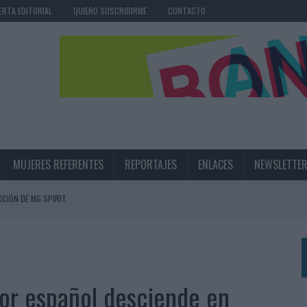
ERTA EDITORIAL
QUIERO SUSCRIBIRME
CONTACTO
MUJERES REFERENTES
REPORTAJES
ENLACES
NEWSLETTE
CIÓN DE MG SPIRIT
NA CAMPAÑA QUE CELEBRA SU REGRESO A PRIMERA DIVISIÓN
TERNACIONAL DE LA CERVEZA
360º CENTRADA EN EL ORIGEN BARCELONÉS
or español desciende en
 UNA EXPERIENCIA DE MARCA EN IBIZA