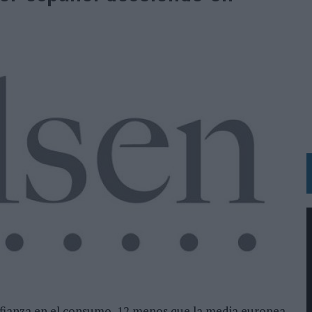
 LAS MARCAS
N IA
RÁ A PRUEBA LA CREATIVIDAD DE LAS MARCAS
N LA INFANCIA EN SU ESTRATEGIA
OS EN VERANO Y SUPERA AL MÓVIL COMO DISPOSITIVO MÁS UTILIZADO
OS ESPAÑOLES
IRECTORA COMERCIAL GLOBAL
BLE INSPIRADA EN CORNETTO, CALIPPO Y SOLERO
MAR EL PATRIMONIO HISTÓRICO EN ACTIVOS CULTURALES Y ECONÓMICOS
LA GESTIÓN DE SUS RELACIONES CON LOS MEDIOS
ARIO EN SU ÚLTIMA CAMPAÑA INTERNACIONAL
N DE MARCA A LARGO PLAZO Y LA MEDICIÓN SON DOS CARAS DE LA MISMA
nfianza en el consumo, 12 menos que la media europea