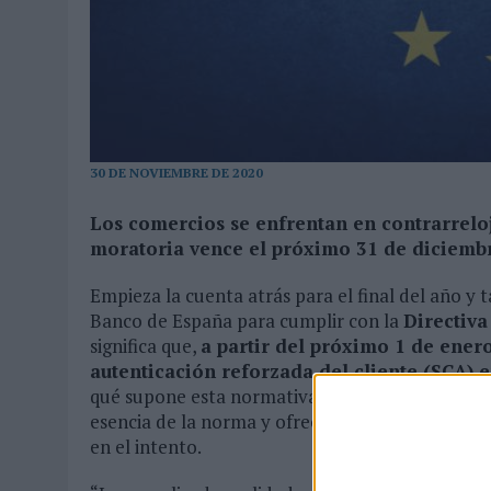
31/07/2026
|
MAKING SCIENCE AUMENTA UN 12,8% SUS VENTAS EN E
31/07/2026
|
WPP MEDIA SUMA A SU EQUIPO A JUAN ANTONIO ORTIZ
06/08/2026
|
LA IA ESTÁ SUBIENDO EL LISTÓN DE LA CREATIVIDAD
30 DE NOVIEMBRE DE 2020
Los comercios se enfrentan en contrarrelo
moratoria vence el próximo 31 de diciembr
Empieza la cuenta atrás para el final del año y
Banco de España para cumplir con la
Directiva
significa que,
a partir del próximo 1 de ener
autenticación reforzada del cliente (SCA) 
qué supone esta normativa y qué cambios implic
esencia de la norma y ofrece recomendaciones s
en el intento.