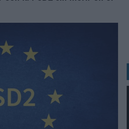
N HOTELS & RESORTS
VECES’, DE INUSUALY PARA CERVEZA CAPAZ
 PARA ORANGE
 UNA OPORTUNIDAD DE INCLUSIÓN
RANO’
UDIO EN SU NUEVA CAMPAÑA GLOBAL DE MARCA
VISTAR
 EL REGRESO DEL FÚTBOL
SU PRÓXIMA CAMISETA FOREVER GREEN
O DE 'LOS SIMPSON'
 AVAL DE SU CALIDAD
NG Y COMUNICACIÓN EN EL SECTOR ASEGURADOR 2026
DUNKIN’