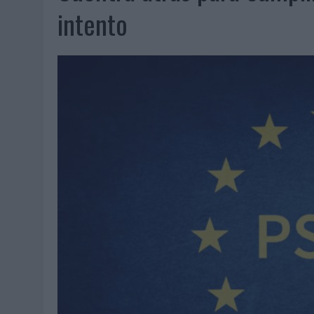
MONEDA”
intento
04/08/2026
|
‘EL PARAÍSO MÁS CERCA’, DE 22GRADOS PARA LOPESA
04/08/2026
|
‘LA ÚNICA CERVEZA DEL MUNDO QUE SE DISFRUTA DOS 
04/08/2026
|
‘EL FÚTBOL SIN LAS PERSONAS’, DE DENTSU CREATIVE
04/08/2026
|
CAPAZ, LA CERVEZA QUE CONVIERTE CADA BOTELLA EN
04/08/2026
|
BABARIA Y MAXIBON SON ‘EL MATCH PERFECTO DEL VE
04/08/2026
|
AUDIBLE REIVINDICA EL PODER TRANSFORMADOR DEL A
03/08/2026
|
‘VUELVE EL FÚTBOL. VUELVE A SOÑAR’, DE VML PARA MO
03/08/2026
|
MOVISTAR APELA A LA ILUSIÓN DE LAS AFICIONES PARA
03/08/2026
|
EL REAL BETIS INVITA A LOS AFICIONADOS A DISEÑAR 
03/08/2026
|
KFC CONVIERTE LOS UBER EN UN HOMENAJE AL UNIVERS
03/08/2026
|
BACK MARKET PONE A LA MADRE DE SU FUNDADOR COMO
03/08/2026
|
PRESENTADO EL JURADO DE LOS PREMIOS DE MARKETI
31/07/2026
|
‘FROZEN DUNKIN’ X CALIPPO®’, AUTOPRODUCCIÓN DE 