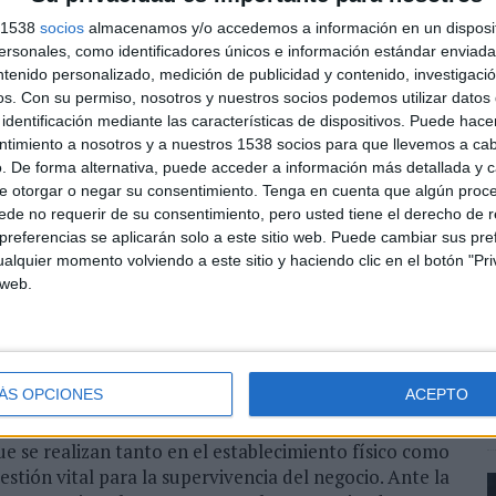
os por culpa de la pandemia ha hecho que muchos se
 el negocio en estos momentos, y se olviden del medio
s 1538
socios
almacenamos y/o accedemos a información en un disposit
r dinamitando el presente. Hoy, a apenas un mes vista
sonales, como identificadores únicos e información estándar enviada 
ntenido personalizado, medición de publicidad y contenido, investigaci
entran perdidos sobre cómo adaptarse a una norma
os.
Con su permiso, nosotros y nuestros socios podemos utilizar datos 
ean rechazadas y seguir generando ingresos”, explica
identificación mediante las características de dispositivos. Puede hacer
ntimiento a nosotros y a nuestros 1538 socios para que llevemos a ca
. De forma alternativa, puede acceder a información más detallada y 
creada para
garantizar la seguridad del
e otorgar o negar su consentimiento.
Tenga en cuenta que algún proc
nimizar la posibilidad de fraude
. Para ello, la
de no requerir de su consentimiento, pero usted tiene el derecho de r
L
mas de pago verifiquen la identidad del usuario
referencias se aplicarán solo a este sitio web. Puede cambiar sus pref
ón. Esto supone que el sistema solicita al cliente
alquier momento volviendo a este sitio y haciendo clic en el botón "Pri
e
como, por ejemplo, su propio teléfono móvil), algo que
 web.
nherente al usuario (como, por ejemplo, su huella
c
 y, por tanto, se perdería la venta sin olvidar el
ÁS OPCIONES
ACEPTO
ue se realizan tanto en el establecimiento físico como
uestión vital para la supervivencia del negocio. Ante la