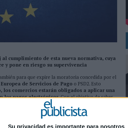
L PRIMER SEMESTRE HASTA LOS 196 MILLONES DE EUROS
 COMO MEDIA MANAGEMENT & DELIVERY PRESIDENT
j al cumplimiento de esta nueva normativa, cuya
e y pone en riesgo su supervivencia
 también para que expire la moratoria concedida por el
 Europea de Servicios de Pago
o PSD2. Esto
o, los comercios estarán obligados a aplicar una
en los pagos electrónicos
. Con el objetivo de saber
a para los negocios,
PaynoPain
ha resumido la
obre cómo abordar una cuestión ineludible sin morir
0
Su privacidad es importante para nosotros