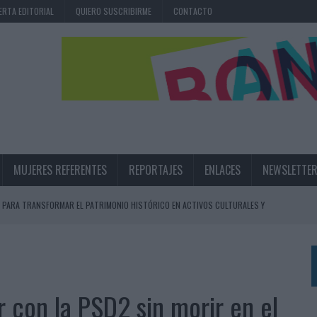
ERTA EDITORIAL
QUIERO SUSCRIBIRME
CONTACTO
MUJERES REFERENTES
REPORTAJES
ENLACES
NEWSLETTE
 PARA TRANSFORMAR EL PATRIMONIO HISTÓRICO EN ACTIVOS CULTURALES Y
LA GESTIÓN DE SUS RELACIONES CON LOS MEDIOS
ARIO EN SU ÚLTIMA CAMPAÑA INTERNACIONAL
 con la PSD2 sin morir en el
N DE MARCA A LARGO PLAZO Y LA MEDICIÓN SON DOS CARAS DE LA MISMA