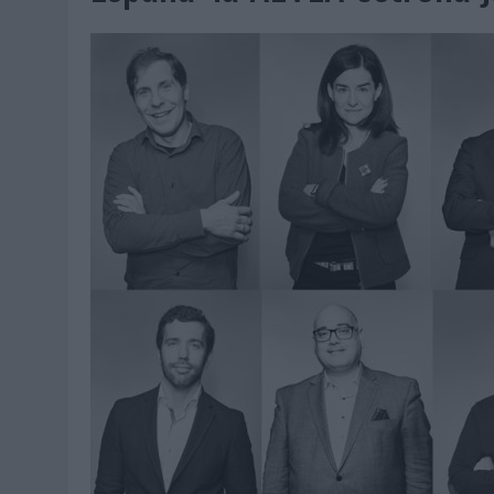
06/08/2026
|
FRIGO Y UNIQLO LANZAN UNA COLECCIÓN PERSONALIZA
06/08/2026
|
LA IA ESTÁ SUBIENDO EL LISTÓN DE LA CREATIVIDAD
05/08/2026
|
BEON WORLDWIDE LANZA RAÍZ URBANA PARA TRANSFOR
05/08/2026
|
FABRA COMUNICACIÓN INCORPORA A CASONÁ Y ASUME 
05/08/2026
|
LOPESAN HOTELS & RESORTS ACERCA EL PARAÍSO CAN
05/08/2026
|
LUIS ARQUILLOS (BURGO DE ARIAS): “LA CONSTRUCCIÓ
MONEDA”
04/08/2026
|
‘EL PARAÍSO MÁS CERCA’, DE 22GRADOS PARA LOPESA
04/08/2026
|
‘LA ÚNICA CERVEZA DEL MUNDO QUE SE DISFRUTA DOS 
04/08/2026
|
‘EL FÚTBOL SIN LAS PERSONAS’, DE DENTSU CREATIVE
04/08/2026
|
CAPAZ, LA CERVEZA QUE CONVIERTE CADA BOTELLA EN
04/08/2026
|
BABARIA Y MAXIBON SON ‘EL MATCH PERFECTO DEL VE
04/08/2026
|
AUDIBLE REIVINDICA EL PODER TRANSFORMADOR DEL A
03/08/2026
|
‘VUELVE EL FÚTBOL. VUELVE A SOÑAR’, DE VML PARA MO