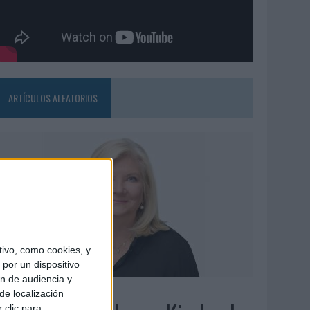
ARTÍCULOS ALEATORIOS
ivo, como cookies, y
por un dispositivo
ón de audiencia y
6/08/2026
de localización
 clic para