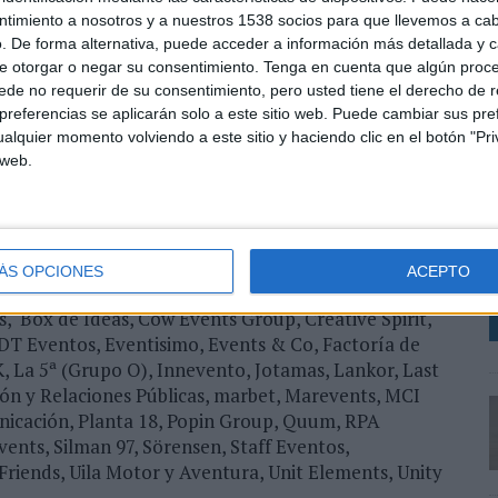
identa y el Presidente supervisarán las distintas
ntimiento a nosotros y a nuestros 1538 socios para que llevemos a ca
zar y descentralizar la asociación se han nombrado
. De forma alternativa, puede acceder a información más detallada y 
erán desempeñadas por Celia Martínez Pujol
e otorgar o negar su consentimiento.
Tenga en cuenta que algún proc
de no requerir de su consentimiento, pero usted tiene el derecho de r
cisco Cantero (Madrid).
referencias se aplicarán solo a este sitio web. Puede cambiar sus pref
alquier momento volviendo a este sitio y haciendo clic en el botón "Pri
ulso y crecimiento (actualmente integra a 48
 web.
os en España) y se siente satisfecha "con los objetivos
L
ue está inmersa y los nuevos proyectos de consenso a
i
 del 37% en número de socios desde su nacimiento,
o
i
ÁS OPCIONES
ACEPTO
nts, Abile Corporate Events, Acciona Producciones y
, Box de Ideas, Cow Events Group, Creative Spirit,
EDT Eventos, Eventisimo, Events & Co, Factoría de
, La 5ª (Grupo O), Innevento, Jotamas, Lankor, Last
 y Relaciones Públicas, marbet, Marevents, MCI
nicación, Planta 18, Popin Group, Quum, RPA
ents, Silman 97, Sörensen, Staff Eventos,
ends, Uila Motor y Aventura, Unit Elements, Unity