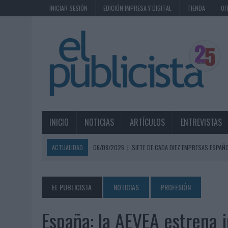
INICIAR SESIÓN
EDICIÓN IMPRESA Y DIGITAL
TIENDA
OF
INICIO
NOTICIAS
ARTÍCULOS
ENTREVISTAS
ACTUALIDAD
06/08/2026
|
SIETE DE CADA DIEZ EMPRESAS ESPAÑ
06/08/2026
|
EL MERCADO PUBLICITARIO CAE UN 2,6% EN 2025, A
06/08/2026
|
LA TELEVISIÓN SIGUE LIDERANDO EL CONSUMO DE MEDI
EL PUBLICISTA
NOTICIAS
PROFESIÓN
06/08/2026
|
EL USO DE LA IA GENERATIVA ALCANZA YA AL 62% DE L
España: la AEVEA estrena j
06/08/2026
|
SYSTEM1 NOMBRA A KIMBERLY BASTONI COMO NUEVA D