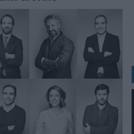
BLE INSPIRADA EN CORNETTO, CALIPPO Y SOLERO
MAR EL PATRIMONIO HISTÓRICO EN ACTIVOS CULTURALES Y ECONÓMICOS
LA GESTIÓN DE SUS RELACIONES CON LOS MEDIOS
ARIO EN SU ÚLTIMA CAMPAÑA INTERNACIONAL
N DE MARCA A LARGO PLAZO Y LA MEDICIÓN SON DOS CARAS DE LA MISMA
N HOTELS & RESORTS
VECES’, DE INUSUALY PARA CERVEZA CAPAZ
 PARA ORANGE
 UNA OPORTUNIDAD DE INCLUSIÓN
RANO’
UDIO EN SU NUEVA CAMPAÑA GLOBAL DE MARCA
VISTAR