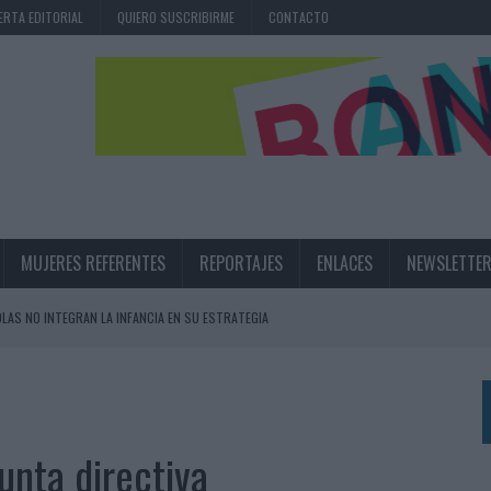
ERTA EDITORIAL
QUIERO SUSCRIBIRME
CONTACTO
MUJERES REFERENTES
REPORTAJES
ENLACES
NEWSLETTE
OLAS NO INTEGRAN LA INFANCIA EN SU ESTRATEGIA
UNQUE LOS MEDIOS CONTROLADOS MANTIENEN EL CRECIMIENTO
OS EN VERANO Y SUPERA AL MÓVIL COMO DISPOSITIVO MÁS UTILIZADO
OS ESPAÑOLES
unta directiva
IRECTORA COMERCIAL GLOBAL