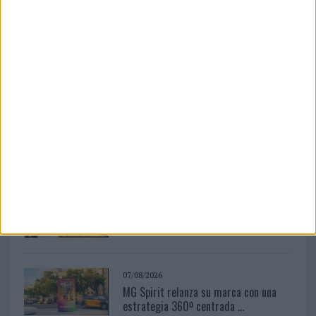
07/08/2026
El verano pone a prueba la estrategia
digital de las marcas
06/08/2026
Siete de cada diez empresas
españolas no integran la...
10/08/2026
Dunkin' colabora con Calippo en la
campaña más exitosa en...
07/08/2026
MG Spirit relanza su marca con una
estrategia 360º centrada ...