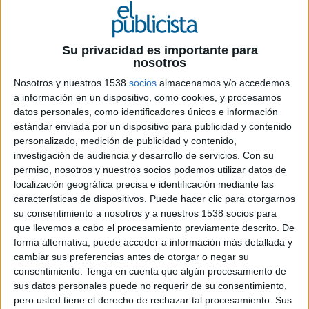
motivo de tener una visión sobre esta rama desde
sus comienzos y cómo ha ido evolucionando
hasta la actualidad, además de cómo puede
Su privacidad es importante para
ayudar a las marcas en un futuro, Iprospect
nosotros
(
iProspect)
ha organizado, con la colaboración
Nosotros y nuestros 1538
socios
almacenamos y/o accedemos
de
Verizon Media
y
Outbrain
, un encuentro
a información en un dispositivo, como cookies, y procesamos
para analizar el mundo
native
. La primera edición
datos personales, como identificadores únicos e información
de este ‘
Native Day
’ ha contado con
Luis
estándar enviada por un dispositivo para publicidad y contenido
Esteban
, CEO de Iprospect, como introductor y
personalizado, medición de publicidad y contenido,
investigación de audiencia y desarrollo de servicios.
Con su
moderador, y con
Maggie Flick
, head of
permiso, nosotros y nuestros socios podemos utilizar datos de
business operations international business
localización geográfica precisa e identificación mediante las
development en Outbrain, y con
Mick Loizou
,
características de dispositivos. Puede hacer clic para otorgarnos
director product marketing and demand
su consentimiento a nosotros y a nuestros 1538 socios para
stragegy EMEA en Verizon Media, quienes han
que llevemos a cabo el procesamiento previamente descrito. De
abordado un tema clave en el sector de la
forma alternativa, puede acceder a información más detallada y
publicidad digital y el marketing, ya que nos
cambiar sus preferencias antes de otorgar o negar su
encontramos en un momento de gran
consentimiento.
Tenga en cuenta que algún procesamiento de
fragmentación.
sus datos personales puede no requerir de su consentimiento,
pero usted tiene el derecho de rechazar tal procesamiento. Sus