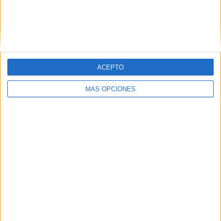
ACEPTO
MÁS OPCIONES
07/08/2026
Cuando se apague el Sol, el
eclipse de 2026 pondrá a
prueba la creatividad de las
marcas