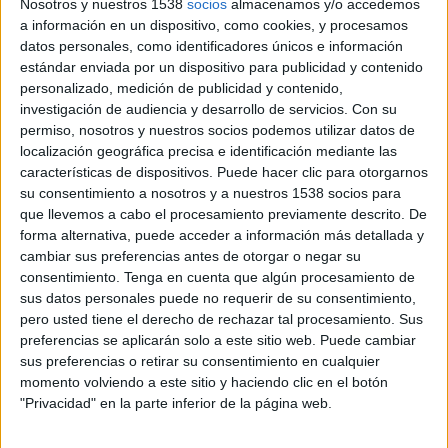
Nosotros y nuestros 1538
socios
almacenamos y/o accedemos
a información en un dispositivo, como cookies, y procesamos
datos personales, como identificadores únicos e información
Este año, el IAB ha centrado sus novedades en el área de eventos, en investigación, en ‘working
estándar enviada por un dispositivo para publicidad y contenido
groups’ y en formación. En eventos, el IAB ha creado las marcas “Desayunos Temáticos IAB”
personalizado, medición de publicidad y contenido,
(exclusivos para asociados) y “Encuentros Internacionales IAB” (abiertos y gratuitos para
investigación de audiencia y desarrollo de servicios.
Con su
sopcios), con los que pretende ofrecer debates y encuentros formativos sobre la publicidad online
permiso, nosotros y nuestros socios podemos utilizar datos de
localización geográfica precisa e identificación mediante las
En cuanto a la investigación, IAB reforzará su oferta de estudios de mercado incorporando un
características de dispositivos. Puede hacer clic para otorgarnos
paquete de entre 5 y 6 informes adicionales al clásico Estudio de Inversión Online sobre las
su consentimiento a nosotros y a nuestros 1538 socios para
actividades del sector interactivo.
que llevemos a cabo el procesamiento previamente descrito. De
forma alternativa, puede acceder a información más detallada y
cambiar sus preferencias antes de otorgar o negar su
En 2009, IAB dispondrá de nueve grupos de trabajo abiertos a la participación de sus asociados,
consentimiento.
Tenga en cuenta que algún procesamiento de
tres de nueva creación (Mobile, Buscadores y Lobby) que s eunen a los seis ya activos (Agencias
sus datos personales puede no requerir de su consentimiento,
Interactivas, Formatos Publicitarios, Medios de Comunicación online, TVi, Medios Sociales y
pero usted tiene el derecho de rechazar tal procesamiento. Sus
Medición de Audiencias).
preferencias se aplicarán solo a este sitio web. Puede cambiar
sus preferencias o retirar su consentimiento en cualquier
Además nace el IAB University, una oferta de cursos concentrados en temáticas específicas, que
momento volviendo a este sitio y haciendo clic en el botón
contarán con el aval del Instituto de Empresa (IE).
"Privacidad" en la parte inferior de la página web.
Los anunciantes se asocian a IAB