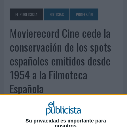
EL PUBLICISTA
NOTICIAS
PROFESIÓN
Movierecord Cine cede la
conservación de los spots
españoles emitidos desde
1954 a la Filmoteca
Española
Su privacidad es importante para
nosotros