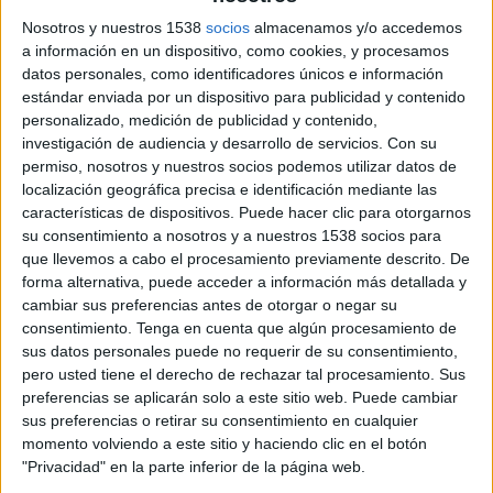
Nosotros y nuestros 1538
socios
almacenamos y/o accedemos
a información en un dispositivo, como cookies, y procesamos
datos personales, como identificadores únicos e información
estándar enviada por un dispositivo para publicidad y contenido
personalizado, medición de publicidad y contenido,
22 DE ENERO DE 2016
investigación de audiencia y desarrollo de servicios.
Con su
permiso, nosotros y nuestros socios podemos utilizar datos de
Más de 10.500 spots forman parte del inventario
localización geográfica precisa e identificación mediante las
de piezas publicitarias que Movierecord conserva
características de dispositivos. Puede hacer clic para otorgarnos
su consentimiento a nosotros y a nuestros 1538 socios para
desde su fundación, tras un laborioso proceso de
que llevemos a cabo el procesamiento previamente descrito. De
conservación y digitalización
forma alternativa, puede acceder a información más detallada y
Con el objetivo de conservar el patrimonio fílmico, Alfonso Oriol, actual propietario de
cambiar sus preferencias antes de otorgar o negar su
Movierecord Cine, ha llegado a un acuerdo con la Filmoteca Nacional para depositar el
consentimiento.
Tenga en cuenta que algún procesamiento de
sus datos personales puede no requerir de su consentimiento,
material publicitario que hasta la fecha salvaguardaba la empresa, y garantizar con esta
pero usted tiene el derecho de rechazar tal procesamiento. Sus
cesión la preservación de este patrimonio publicitario y cultural. Para Oriol, “es un orgullo
preferencias se aplicarán solo a este sitio web. Puede cambiar
contar con este patrimonio fílmico que nos pertenece a todos, y más concretamente a
sus preferencias o retirar su consentimiento en cualquier
anunciantes y agencias que durante décadas han realizado un trabajo audiovisual que ha
momento volviendo a este sitio y haciendo clic en el botón
servido como vía de conocimiento de grandes marcas comerciales y motor de consumo
"Privacidad" en la parte inferior de la página web.
en nuestro país. Entiendo que su mejor lugar es en las manos de los profesionales de la