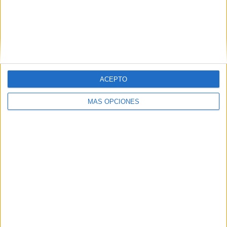
más conectados con aquellas marcas que hayan
adaptado sus e-commerce al modelo
m-
commerce
(mobile commerce), que
implica la
integración de inteligencia artificial y
chatbots en el e-commerce, integración con
redes sociales y una pasarela de pago
segura
, entre otras cosas.
ACEPTO
MÁS OPCIONES
IMPRIMIR
TWEET
SHARE
SHARE