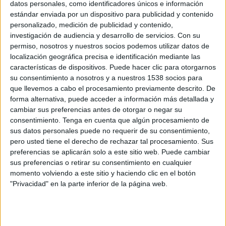
o contratación, ya sea de forma
online
u
offline
, y
datos personales, como identificadores únicos e información
se convierta en recomendador del producto o
estándar enviada por un dispositivo para publicidad y contenido
servicio.
personalizado, medición de publicidad y contenido,
investigación de audiencia y desarrollo de servicios.
Con su
Los avances tecnológicos han permitido a las
permiso, nosotros y nuestros socios podemos utilizar datos de
localización geográfica precisa e identificación mediante las
empresas adaptar sus webs,
apps
y plataformas
características de dispositivos. Puede hacer clic para otorgarnos
de venta optimizando la experiencia de usuario
su consentimiento a nosotros y a nuestros 1538 socios para
para móviles. Ahora, los hábitos de consumo han
que llevemos a cabo el procesamiento previamente descrito. De
cambiado, y la disrupción de los asistentes de voz,
forma alternativa, puede acceder a información más detallada y
las Smart TV o los relojes inteligentes, así como
cambiar sus preferencias antes de otorgar o negar su
la mayor penetración de la mensajería
consentimiento.
Tenga en cuenta que algún procesamiento de
instantánea, está impactando en la forma en la
sus datos personales puede no requerir de su consentimiento,
que las empresas se comunican con su público.
pero usted tiene el derecho de rechazar tal procesamiento. Sus
Resulta realmente necesario que los
preferencias se aplicarán solo a este sitio web. Puede cambiar
profesionales de marketing estén a la última en
sus preferencias o retirar su consentimiento en cualquier
las tendencias que irrumpen la actualidad y el
momento volviendo a este sitio y haciendo clic en el botón
"Privacidad" en la parte inferior de la página web.
negocio digital y se renueven con formación
especializada. Para ello, los expertos del hub de
conocimiento
The Valley
han identificado
algunos
avances tecnológicos en los