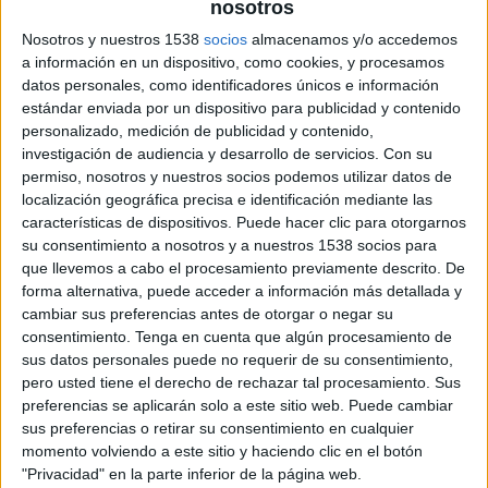
nosotros
consumidores se creó un think tank formado por las 11 empresas del Foro Estilo
Sostenible (Campofrío, DKV Seguros Médicos, Ecoalf, Ecoembes, Leroy Merlin,
Nosotros y nuestros 1538
socios
almacenamos y/o accedemos
Mango, Grupo Matarromera, Melia Hotels International, Nestlé, PepsiCo y
a información en un dispositivo, como cookies, y procesamos
datos personales, como identificadores únicos e información
Unilever) y ahora se han dado a conocer sus resultados.
estándar enviada por un dispositivo para publicidad y contenido
personalizado, medición de publicidad y contenido,
Según el estudio “Meaningful Brands for a sustainable future” elaborado por
investigación de audiencia y desarrollo de servicios.
Con su
Havas Media, el 70% de las marcas le son indiferentes al ciudadano, es decir,
permiso, nosotros y nuestros socios podemos utilizar datos de
existe una profunda desconexión entre las marcas y los ciudadanos. La escasez de
localización geográfica precisa e identificación mediante las
recursos, la crisis del modelo capitalista y una clase media cada vez más reducida,
características de dispositivos. Puede hacer clic para otorgarnos
ponen de manifiesto el agotamiento del modelo tradicional de crecimiento. Y
su consentimiento a nosotros y a nuestros 1538 socios para
persuadir al consumidor para que consuma más, que no necesariamente mejor,
que llevemos a cabo el procesamiento previamente descrito. De
forma alternativa, puede acceder a información más detallada y
está lejos de un modelo racional y acorde con el contexto global en el que
cambiar sus preferencias antes de otorgar o negar su
vivimos. En realidad, los ciudadanos son cada vez más exigentes con las
consentimiento.
Tenga en cuenta que algún procesamiento de
compañías y, como han explicado
sus datos personales puede no requerir de su consentimiento,
pero usted tiene el derecho de rechazar tal procesamiento. Sus
Cristina García-Orcoyen, directora gerente de la Fundación Entorno-BCSD
preferencias se aplicarán solo a este sitio web. Puede cambiar
España y José María Frigola, CEO de Havas Media Group en España, “desde el
sus preferencias o retirar su consentimiento en cualquier
Foro Estilo Sostenible nos hemos propuesto demostrar que la sostenibilidad,
momento volviendo a este sitio y haciendo clic en el botón
además de necesaria para no comprometer la calidad de vida de las generaciones
"Privacidad" en la parte inferior de la página web.