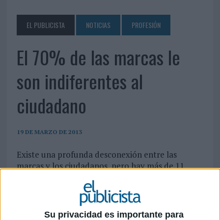
EL PUBLICISTA
NOTICIAS
PROFESIÓN
El 70% de las marcas le
son indiferentes al
ciudadano
19 DE MARZO DE 2013
Existe una profunda desconexión entre las
marcas y los ciudadanos, pero hay más de 11
millones de españoles dispuestos a apoyar a las
marcas más responsables
Para que las empresas conecten mejor con las necesidades y expectativas de los
Su privacidad es importante para