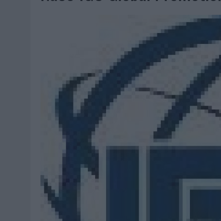
07/08/2026
|
EL VERANO PONE A PRUEBA LA ESTRATEGIA DIGITAL DE
07/08/2026
|
VUELING CONVIERTE LOS RECUERDOS EN SOUVENIRS CO
07/08/2026
|
CUANDO SE APAGUE EL SOL, EL ECLIPSE DE 2026 POND
06/08/2026
|
‘LA VUELTA’, DE FENOMENAL PARA MÁLAGA CF
06/08/2026
|
SIETE DE CADA DIEZ EMPRESAS ESPAÑOLAS NO INTEGRA
06/08/2026
|
LA TELEVISIÓN SIGUE LIDERANDO EL CONSUMO DE MEDI
06/08/2026
|
EL USO DE LA IA GENERATIVA ALCANZA YA AL 62% DE L
06/08/2026
|
SYSTEM1 NOMBRA A KIMBERLY BASTONI COMO NUEVA D
06/08/2026
|
FRIGO Y UNIQLO LANZAN UNA COLECCIÓN PERSONALIZA
06/08/2026
|
LA IA ESTÁ SUBIENDO EL LISTÓN DE LA CREATIVIDAD
05/08/2026
|
BEON WORLDWIDE LANZA RAÍZ URBANA PARA TRANSFOR
05/08/2026
|
FABRA COMUNICACIÓN INCORPORA A CASONÁ Y ASUME 
05/08/2026
|
LOPESAN HOTELS & RESORTS ACERCA EL PARAÍSO CAN
05/08/2026
|
LUIS ARQUILLOS (BURGO DE ARIAS): “LA CONSTRUCCIÓ