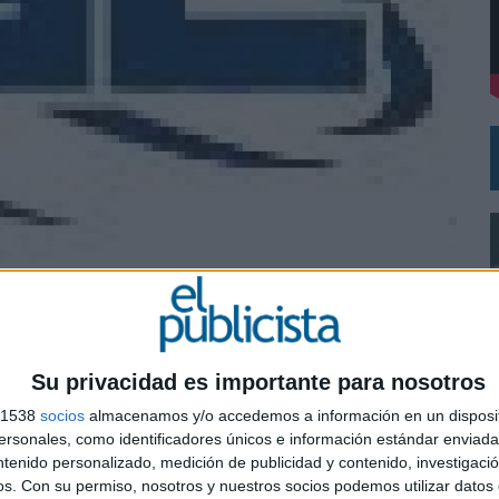
DE CHEIL SPAIN PARA SAMSUNG ELECTRONICS IBERIA
Su privacidad es importante para nosotros
s 1538
socios
almacenamos y/o accedemos a información en un disposit
sonales, como identificadores únicos e información estándar enviada 
l de compra global de productos promocionales
ntenido personalizado, medición de publicidad y contenido, investigaci
0
de compras en la industria de productos promocionales que opera a nivel mundial. Se
os.
Con su permiso, nosotros y nuestros socios podemos utilizar datos 