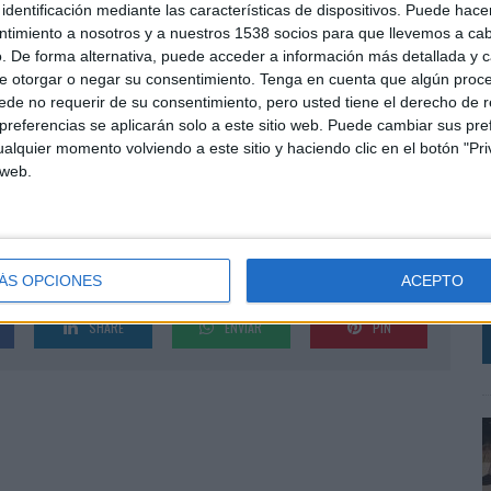
identificación mediante las características de dispositivos. Puede hacer
onal. La asociación no sólo quiere garantizar un proceso global de compra más eficiente,
ntimiento a nosotros y a nuestros 1538 socios para que llevemos a ca
 en la compra de productos promocionales. Apuesta por la transparencia en la cadena de
. De forma alternativa, puede acceder a información más detallada y 
ocales, y manteniéndose firme por la seguridad del producto desde la sede central de
e otorgar o negar su consentimiento.
Tenga en cuenta que algún proc
de no requerir de su consentimiento, pero usted tiene el derecho de r
referencias se aplicarán solo a este sitio web. Puede cambiar sus pref
distintos y con un volumen de negocios combinado de 840 millones de dólares. La única
alquier momento volviendo a este sitio y haciendo clic en el botón "Pri
resencia en el mercado nacional.
L
 web.
p
iativa de IGC Global Promotions y ven oportunidades para un amplio seguimiento de la
c
 fecha, ninguna otra compañía podía ofrecer este nivel de servicio, sin embargo los
c
 IGC Global Promotions.
i
ÁS OPCIONES
ACEPTO
SHARE
ENVIAR
PIN