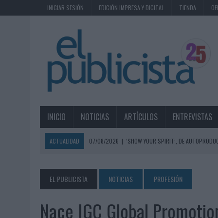
INICIAR SESIÓN
EDICIÓN IMPRESA Y DIGITAL
TIENDA
OF
INICIO
NOTICIAS
ARTÍCULOS
ENTREVISTAS
ACTUALIDAD
07/08/2026
|
‘SHOW YOUR SPIRIT’, DE AUTOPRODUC
07/08/2026
|
EL MÁLAGA CF CULMINA SU TRILOGÍA DE MARCA CON U
07/08/2026
|
MAHOU REIVINDICA EL RITUAL DE LA CAÑA EN EL DÍA IN
EL PUBLICISTA
NOTICIAS
PROFESIÓN
07/08/2026
|
MG SPIRIT RELANZA SU MARCA CON UNA ESTRATEGIA 
Nace IGC Global Promotio
07/08/2026
|
PATRÓN CONVIERTE EL NUEVO SINGLE DE ARÓN PIPER EN