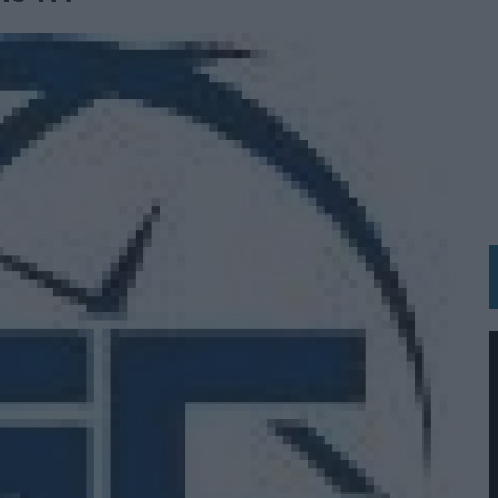
 LAS MARCAS
N IA
RÁ A PRUEBA LA CREATIVIDAD DE LAS MARCAS
N LA INFANCIA EN SU ESTRATEGIA
OS EN VERANO Y SUPERA AL MÓVIL COMO DISPOSITIVO MÁS UTILIZADO
OS ESPAÑOLES
IRECTORA COMERCIAL GLOBAL
BLE INSPIRADA EN CORNETTO, CALIPPO Y SOLERO
MAR EL PATRIMONIO HISTÓRICO EN ACTIVOS CULTURALES Y ECONÓMICOS
LA GESTIÓN DE SUS RELACIONES CON LOS MEDIOS
ARIO EN SU ÚLTIMA CAMPAÑA INTERNACIONAL
N DE MARCA A LARGO PLAZO Y LA MEDICIÓN SON DOS CARAS DE LA MISMA