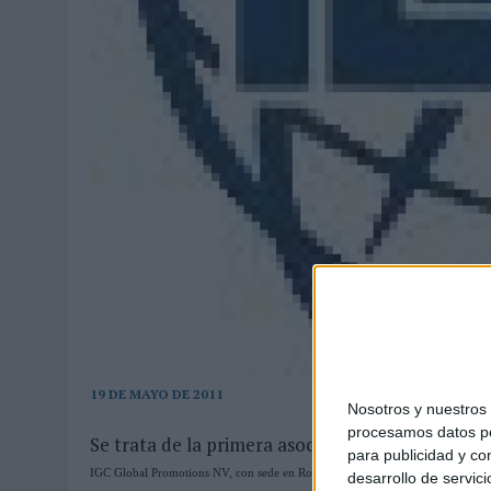
MONEDA”
07/08/2026
|
‘ALEXIA PUTELLAS X GALAXY Z FOLD8 – SIN LÍMITES’, 
19 DE MAYO DE 2011
Nosotros y nuestro
procesamos datos per
Se trata de la primera asociación internaciona
para publicidad y co
IGC Global Promotions NV, con sede en Rotterdam, es la primera organización 
desarrollo de servici