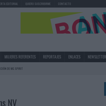
ERTA EDITORIAL
QUIERO SUSCRIBIRME
CONTACTO
MUJERES REFERENTES
REPORTAJES
ENLACES
NEWSLETTE
CIÓN DE MG SPIRIT
NA CAMPAÑA QUE CELEBRA SU REGRESO A PRIMERA DIVISIÓN
TERNACIONAL DE LA CERVEZA
360º CENTRADA EN EL ORIGEN BARCELONÉS
ns NV
 UNA EXPERIENCIA DE MARCA EN IBIZA