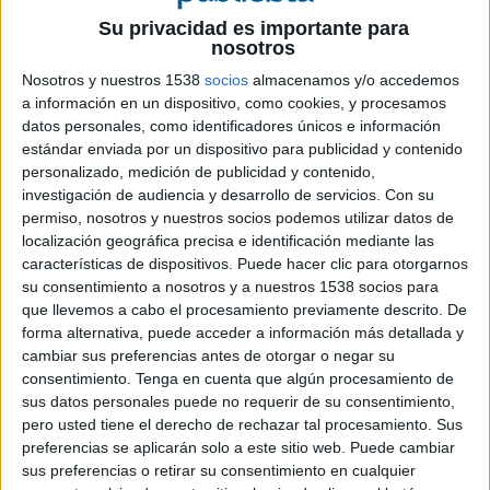
durante la primera quincena de mayo, esperan
Su privacidad es importante para
un crecimiento del 5,9%, casi tres cuartos de
nosotros
punto por encima de la predicción de hace dos
Nosotros y nuestros 1538
socios
almacenamos y/o accedemos
meses. Si se cumplen esas previsiones, el año 2007
a información en un dispositivo, como cookies, y procesamos
se cerrará con una inversión en medios situada en
datos personales, como identificadores únicos e información
torno a los 7,570 millones de euros.
estándar enviada por un dispositivo para publicidad y contenido
personalizado, medición de publicidad y contenido,
La situación económica está contribuyendo a
investigación de audiencia y desarrollo de servicios.
Con su
este optimismo, según Eduardo Madinaveitia,
permiso, nosotros y nuestros socios podemos utilizar datos de
coordinador del panel Zoom Vigía.
El índice IPSE
localización geográfica precisa e identificación mediante las
características de dispositivos. Puede hacer clic para otorgarnos
(de Percepción de
la Situación
Económica
) se
su consentimiento a nosotros y a nuestros 1538 socios para
sitúa en el 67,7, algo más de siete puntos por
que llevemos a cabo el procesamiento previamente descrito. De
debajo de la ola anterior. Es el cuarto mejor
forma alternativa, puede acceder a información más detallada y
resultado obtenido a lo largo de los casi siete
cambiar sus preferencias antes de otorgar o negar su
años de existencia del panel (sólo le superan tres
consentimiento.
Tenga en cuenta que algún procesamiento de
principios de año: 2004, 2005 y 2007, lo que
sus datos personales puede no requerir de su consentimiento,
parece indicar, según Madinaveitia, un cierto
pero usted tiene el derecho de rechazar tal procesamiento. Sus
optimismo adicional por parte de los panelistas
preferencias se aplicarán solo a este sitio web. Puede cambiar
en el inicio de cada ejercicio).
sus preferencias o retirar su consentimiento en cualquier