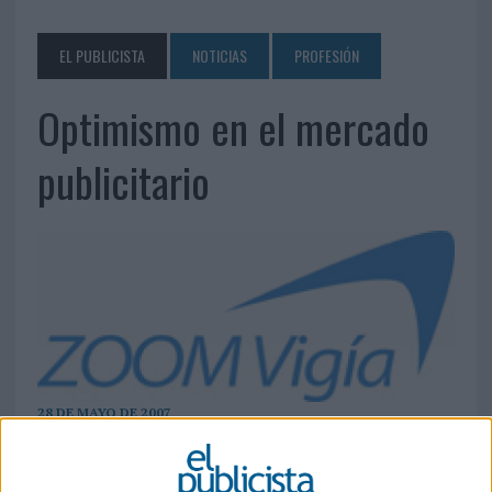
EL PUBLICISTA
NOTICIAS
PROFESIÓN
Optimismo en el mercado
publicitario
28 DE MAYO DE 2007
Las nuevas previsiones del panel Zoom Vigía,
coordinado por Zenith Media, y realizadas