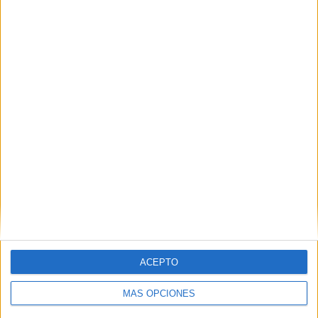
VÍDEO DESTACADO
ACEPTO
MÁS OPCIONES
ARTÍCULOS ALEATORIOS