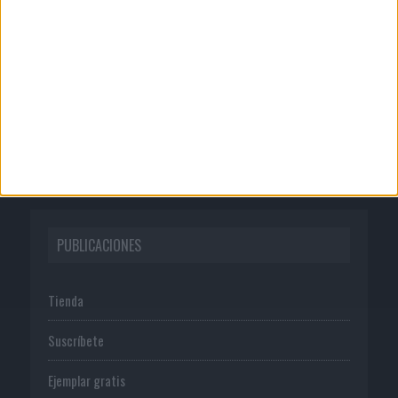
Quienes somos
Publicidad
Normas de uso
Política de privacidad
PUBLICACIONES
Tienda
Suscríbete
Ejemplar gratis