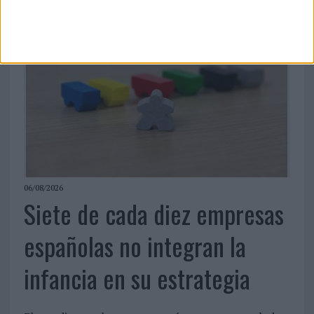
06/08/2026
Siete de cada diez empresas
españolas no integran la
infancia en su estrategia