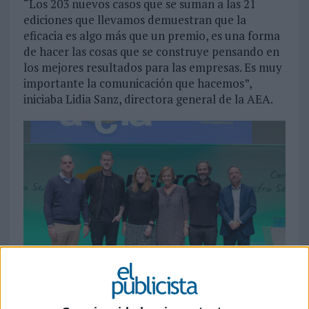
“Los 203 nuevos casos que se suman a las 21
ediciones que llevamos demuestran que la
eficacia es algo más que un premio, es una forma
de hacer las cosas que se construye pensando en
los mejores resultados para las empresas. Es muy
importante la comunicación que hacemos”,
iniciaba Lidia Sanz, directora general de la AEA.