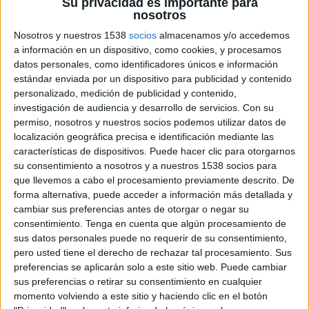
Su privacidad es importante para
De izqda. a dcha.: Jesús Carrera, Jake Welsh, Karen Crum, Lidia Sanz,
nosotros
Gem Romero y César Vacchianon | Fuente: AEA
Nosotros y nuestros 1538
socios
almacenamos y/o accedemos
El significado de las palabras no varía con los
a información en un dispositivo, como cookies, y procesamos
años; pero sí la percepción que se tiene de él. La
datos personales, como identificadores únicos e información
efectividad de una campaña publicitaria en la
estándar enviada por un dispositivo para publicidad y contenido
actualidad queda ya muy distinta de lo que podía
personalizado, medición de publicidad y contenido,
investigación de audiencia y desarrollo de servicios.
Con su
entenderse como tal hace 20 años. “Es necesario
permiso, nosotros y nuestros socios podemos utilizar datos de
entender la efectividad en 2019 y el año que
localización geográfica precisa e identificación mediante las
viene entenderla en 2020”, manifestaba Karen
características de dispositivos. Puede hacer clic para otorgarnos
Crum, global brand strategist director en Mccann
su consentimiento a nosotros y a nuestros 1538 socios para
Londres (
McCANN London
). La experta explicó
que llevemos a cabo el procesamiento previamente descrito. De
el concepto a través del trabajo merecedor de
forma alternativa, puede acceder a información más detallada y
ganar el
Gold Lion Creative Effectiveness
en
cambiar sus preferencias antes de otorgar o negar su
los
Cannes Lions 2019
.
consentimiento.
Tenga en cuenta que algún procesamiento de
sus datos personales puede no requerir de su consentimiento,
‘
Xbox design lab originals: the fanchise model –
pero usted tiene el derecho de rechazar tal procesamiento. Sus
turning fans into fanchisees
’ fue la campaña que
preferencias se aplicarán solo a este sitio web. Puede cambiar
permitió empoderar a los consumidores a través
sus preferencias o retirar su consentimiento en cualquier
momento volviendo a este sitio y haciendo clic en el botón
de darles libertad en el diseño de sus productos.