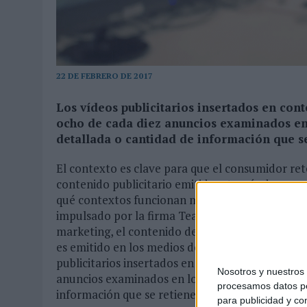
MONEDA”
07/08/2026
|
‘ALEXIA PUTELLAS X GALAXY Z FOLD8 – SIN LÍMITES’, 
22 DE FEBRERO DE 2017
Los vídeos publicitarios insertados en con
ocho de cada diez anuncios examinados en 
detallada o cantidad de información que se
El contexto es clave para que el consumidor re
contenido publicitario emitido a través de una
qué contextos funcionan mejor los anuncios en
impulsado por la firma Teads y el instituto Neur
marketing, el contenido de un vídeo online pub
es emitido en los medios de comunicación que en 
publicitarios insertados en contenido editorial 
Nosotros y nuestro
anuncios examinados en lo que se refiere a cod
procesamos datos per
información que se retiene sobre el anuncio.
para publicidad y co