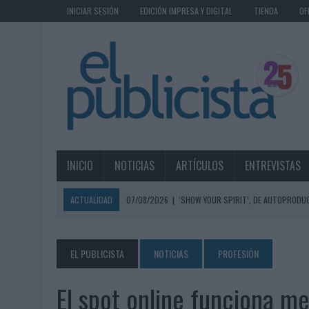
INICIAR SESIÓN
EDICIÓN IMPRESA Y DIGITAL
TIENDA
OF
INICIO
NOTICIAS
ARTÍCULOS
ENTREVISTAS
ACTUALIDAD
07/08/2026
|
‘SHOW YOUR SPIRIT’, DE AUTOPRODUC
07/08/2026
|
EL MÁLAGA CF CULMINA SU TRILOGÍA DE MARCA CON U
07/08/2026
|
MAHOU REIVINDICA EL RITUAL DE LA CAÑA EN EL DÍA IN
EL PUBLICISTA
NOTICIAS
PROFESIÓN
07/08/2026
|
MG SPIRIT RELANZA SU MARCA CON UNA ESTRATEGIA 
El spot online funciona me
07/08/2026
|
PATRÓN CONVIERTE EL NUEVO SINGLE DE ARÓN PIPER EN