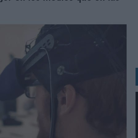
 LAS MARCAS
N IA
RÁ A PRUEBA LA CREATIVIDAD DE LAS MARCAS
N LA INFANCIA EN SU ESTRATEGIA
OS EN VERANO Y SUPERA AL MÓVIL COMO DISPOSITIVO MÁS UTILIZADO
OS ESPAÑOLES
IRECTORA COMERCIAL GLOBAL
BLE INSPIRADA EN CORNETTO, CALIPPO Y SOLERO
MAR EL PATRIMONIO HISTÓRICO EN ACTIVOS CULTURALES Y ECONÓMICOS
LA GESTIÓN DE SUS RELACIONES CON LOS MEDIOS
ARIO EN SU ÚLTIMA CAMPAÑA INTERNACIONAL
N DE MARCA A LARGO PLAZO Y LA MEDICIÓN SON DOS CARAS DE LA MISMA