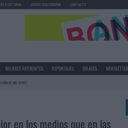
ERTA EDITORIAL
QUIERO SUSCRIBIRME
CONTACTO
MUJERES REFERENTES
REPORTAJES
ENLACES
NEWSLETTE
CIÓN DE MG SPIRIT
NA CAMPAÑA QUE CELEBRA SU REGRESO A PRIMERA DIVISIÓN
TERNACIONAL DE LA CERVEZA
360º CENTRADA EN EL ORIGEN BARCELONÉS
jor en los medios que en las
 UNA EXPERIENCIA DE MARCA EN IBIZA