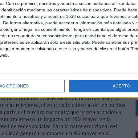
os.
Con su permiso, nosotros y nuestros socios podemos utilizar datos 
ma aislada la importancia del contexto en el que se
identificación mediante las características de dispositivos. Puede hacer
idad para influir en el cerebro humano,
ntimiento a nosotros y a nuestros 1538 socios para que llevemos a ca
 destaca cómo el contenido editorial profesional de
. De forma alternativa, puede acceder a información más detallada y 
atractivo, resultando un 16% más relevante a nivel
e otorgar o negar su consentimiento.
Tenga en cuenta que algún proc
rios en redes sociales.
de no requerir de su consentimiento, pero usted tiene el derecho de r
referencias se aplicarán solo a este sitio web. Puede cambiar sus pref
uro-mapping lo que ocurre en el cerebro de 100
alquier momento volviendo a este sitio y haciendo clic en el botón "Pri
 vídeo, integradas en dos contextos muy dispares
 web.
L
 en medios de comunicación y por otro, los news feeds
en el estudio fueron Time Inc., Condé Nast, Forbes y
e
ÁS OPCIONES
ACEPTO
ensajes publicitarios tienen que quedarse grabados en
c
tá directamente relacionada con la estructura y el
r más relevante, el contenido editorial de los medios
 parte del cerebro racional y que presta atención al
l premium generó un impacto un 19% mayor en la
eed de redes sociales. Para la parte emocional del
de calidad generó un impacto un 8% mayor en la