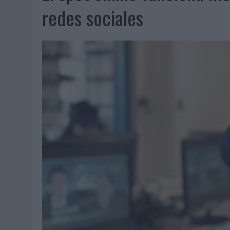
07/08/2026
|
EL VERANO PONE A PRUEBA LA ESTRATEGIA DIGITAL DE
redes sociales
07/08/2026
|
VUELING CONVIERTE LOS RECUERDOS EN SOUVENIRS CO
07/08/2026
|
CUANDO SE APAGUE EL SOL, EL ECLIPSE DE 2026 POND
06/08/2026
|
‘LA VUELTA’, DE FENOMENAL PARA MÁLAGA CF
06/08/2026
|
SIETE DE CADA DIEZ EMPRESAS ESPAÑOLAS NO INTEGRA
06/08/2026
|
LA TELEVISIÓN SIGUE LIDERANDO EL CONSUMO DE MEDI
06/08/2026
|
EL USO DE LA IA GENERATIVA ALCANZA YA AL 62% DE L
06/08/2026
|
SYSTEM1 NOMBRA A KIMBERLY BASTONI COMO NUEVA D
06/08/2026
|
FRIGO Y UNIQLO LANZAN UNA COLECCIÓN PERSONALIZA
06/08/2026
|
LA IA ESTÁ SUBIENDO EL LISTÓN DE LA CREATIVIDAD
05/08/2026
|
BEON WORLDWIDE LANZA RAÍZ URBANA PARA TRANSFOR
05/08/2026
|
FABRA COMUNICACIÓN INCORPORA A CASONÁ Y ASUME 
05/08/2026
|
LOPESAN HOTELS & RESORTS ACERCA EL PARAÍSO CAN
05/08/2026
|
LUIS ARQUILLOS (BURGO DE ARIAS): “LA CONSTRUCCIÓ