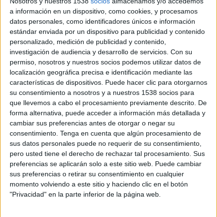
Nosotros y nuestros 1538
socios
almacenamos y/o accedemos
a información en un dispositivo, como cookies, y procesamos
datos personales, como identificadores únicos e información
estándar enviada por un dispositivo para publicidad y contenido
personalizado, medición de publicidad y contenido,
investigación de audiencia y desarrollo de servicios.
Con su
permiso, nosotros y nuestros socios podemos utilizar datos de
localización geográfica precisa e identificación mediante las
22 DE JUNIO DE 2010
características de dispositivos. Puede hacer clic para otorgarnos
su consentimiento a nosotros y a nuestros 1538 socios para
El Supremo dicta una sentencia favorable para la
que llevemos a cabo el procesamiento previamente descrito. De
agencia Remo y Mitsubishi tras diez años de
forma alternativa, puede acceder a información más detallada y
litigios
cambiar sus preferencias antes de otorgar o negar su
consentimiento.
Tenga en cuenta que algún procesamiento de
Por primera vez en la historia, el Tribunal Supremo ha manifestado
sus datos personales puede no requerir de su consentimiento,
expresamente que la publicidad queda amparada bajo el artículo 20 de la
pero usted tiene el derecho de rechazar tal procesamiento. Sus
Constitución Española, que regula el derecho fundamental a la libertad de
preferencias se aplicarán solo a este sitio web. Puede cambiar
expresión. A partir de ahora la publicidad estará más protegida de denuncias como
sus preferencias o retirar su consentimiento en cualquier
la recibida por la agencia Remo y Mitsubishi por parte de la AUC. Tras diez años
momento volviendo a este sitio y haciendo clic en el botón
de litigio, el Tribunal Sumpremo ha dictado sentencia favorable a la campaña que
"Privacidad" en la parte inferior de la página web.
Remo creó para Mitsubishi Galant, en la que el presidente de una compañía, al no
soportar que el director general tuviera un coche mejor que el suye, le pinchaba