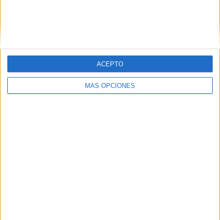
ACEPTO
MÁS OPCIONES
04/08/2026
‘El fútbol sin las personas’,
de Dentsu Creative para
Orange
FICHA TÉCNICA Anunciante: MasOrange Marca: