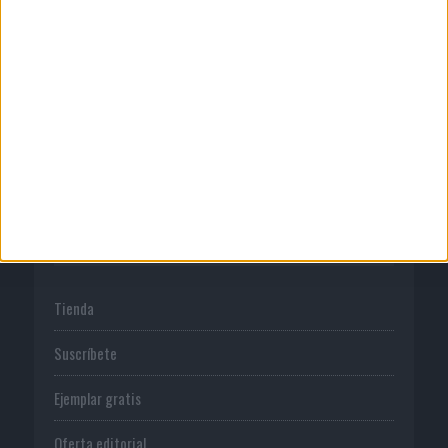
Quienes somos
Publicidad
Normas de uso
Política de privacidad
PUBLICACIONES
Tienda
Suscríbete
Ejemplar gratis
Oferta editorial