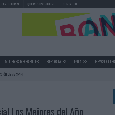
ERTA EDITORIAL
QUIERO SUSCRIBIRME
CONTACTO
MUJERES REFERENTES
REPORTAJES
ENLACES
NEWSLETTE
CIÓN DE MG SPIRIT
NA CAMPAÑA QUE CELEBRA SU REGRESO A PRIMERA DIVISIÓN
TERNACIONAL DE LA CERVEZA
360º CENTRADA EN EL ORIGEN BARCELONÉS
cial Los Mejores del Año
 UNA EXPERIENCIA DE MARCA EN IBIZA