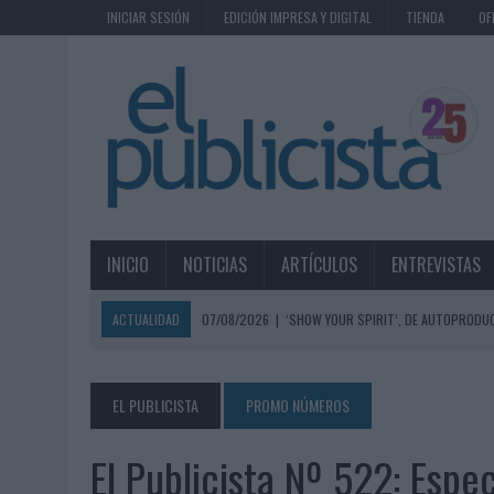
INICIAR SESIÓN
EDICIÓN IMPRESA Y DIGITAL
TIENDA
OF
INICIO
NOTICIAS
ARTÍCULOS
ENTREVISTAS
ACTUALIDAD
07/08/2026
|
‘SHOW YOUR SPIRIT’, DE AUTOPRODUC
07/08/2026
|
EL MÁLAGA CF CULMINA SU TRILOGÍA DE MARCA CON U
07/08/2026
|
MAHOU REIVINDICA EL RITUAL DE LA CAÑA EN EL DÍA IN
EL PUBLICISTA
PROMO NÚMEROS
07/08/2026
|
MG SPIRIT RELANZA SU MARCA CON UNA ESTRATEGIA 
El Publicista Nº 522: Espe
07/08/2026
|
PATRÓN CONVIERTE EL NUEVO SINGLE DE ARÓN PIPER EN