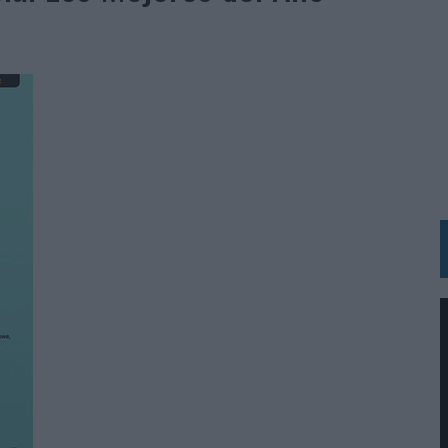
 LAS MARCAS
N IA
RÁ A PRUEBA LA CREATIVIDAD DE LAS MARCAS
N LA INFANCIA EN SU ESTRATEGIA
OS EN VERANO Y SUPERA AL MÓVIL COMO DISPOSITIVO MÁS UTILIZADO
OS ESPAÑOLES
IRECTORA COMERCIAL GLOBAL
BLE INSPIRADA EN CORNETTO, CALIPPO Y SOLERO
MAR EL PATRIMONIO HISTÓRICO EN ACTIVOS CULTURALES Y ECONÓMICOS
LA GESTIÓN DE SUS RELACIONES CON LOS MEDIOS
ARIO EN SU ÚLTIMA CAMPAÑA INTERNACIONAL
N DE MARCA A LARGO PLAZO Y LA MEDICIÓN SON DOS CARAS DE LA MISMA