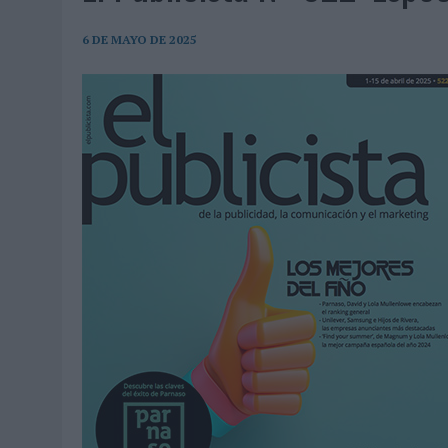
07/08/2026
|
EL VERANO PONE A PRUEBA LA ESTRATEGIA DIGITAL DE
07/08/2026
|
VUELING CONVIERTE LOS RECUERDOS EN SOUVENIRS CO
6 DE MAYO DE 2025
07/08/2026
|
CUANDO SE APAGUE EL SOL, EL ECLIPSE DE 2026 POND
06/08/2026
|
‘LA VUELTA’, DE FENOMENAL PARA MÁLAGA CF
06/08/2026
|
SIETE DE CADA DIEZ EMPRESAS ESPAÑOLAS NO INTEGRA
06/08/2026
|
LA TELEVISIÓN SIGUE LIDERANDO EL CONSUMO DE MEDI
06/08/2026
|
EL USO DE LA IA GENERATIVA ALCANZA YA AL 62% DE L
06/08/2026
|
SYSTEM1 NOMBRA A KIMBERLY BASTONI COMO NUEVA D
06/08/2026
|
FRIGO Y UNIQLO LANZAN UNA COLECCIÓN PERSONALIZA
06/08/2026
|
LA IA ESTÁ SUBIENDO EL LISTÓN DE LA CREATIVIDAD
05/08/2026
|
BEON WORLDWIDE LANZA RAÍZ URBANA PARA TRANSFOR
05/08/2026
|
FABRA COMUNICACIÓN INCORPORA A CASONÁ Y ASUME 
05/08/2026
|
LOPESAN HOTELS & RESORTS ACERCA EL PARAÍSO CAN
05/08/2026
|
LUIS ARQUILLOS (BURGO DE ARIAS): “LA CONSTRUCCIÓ