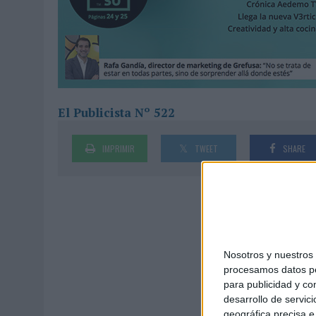
MONEDA”
07/08/2026
|
‘ALEXIA PUTELLAS X GALAXY Z FOLD8 – SIN LÍMITES’, 
El Publicista Nº 522
IMPRIMIR
TWEET
SHARE
Nosotros y nuestro
procesamos datos per
para publicidad y co
desarrollo de servici
geográfica precisa e 