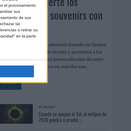
Vueling convierte los
bo el procesamiento
recuerdos en souvenirs con
cambiar sus
esamiento de sus
IA
echazar tal
erencias o retirar su
vacidad" en la parte
a aerolínea integra un asistente basado en Gemini
entro de su campaña de verano y permitirá a los
asajeros crear recuerdos personalizados durante
l vuelo Vueling ha puesto en marcha una...
LEER MÁS
07/08/2026
Cuando se apague el Sol, el eclipse de
2026 pondrá a prueba ...