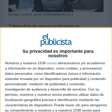
DANIEL CAMPO, 12 DE NOVIEMBRE DE 2013
Toluna desvela nuevas tendencias en
investigación
Toluna
, empresa líder mundial independiente de paneles y tecnología de encuestas
online, ha organizado un encuentro en Madrid para mostrar las nuevas tendencias
Su privacidad es importante para
en investigación. El encuentro contó con la participación de tres expertos, que
nosotros
comentaron tres herramientas de gran interés para la investigación: la emoción, el
móvil y las redes sociales. Al acto acudieron anunciantes, agencias de publicidad y
Nosotros y nuestros 1538
socios
almacenamos y/o accedemos
a información en un dispositivo, como cookies, y procesamos
de medios y medios de comunicación.
datos personales, como identificadores únicos e información
estándar enviada por un dispositivo para publicidad y contenido
Medir la emoción
personalizado, medición de publicidad y contenido,
Manuel Núñez,
investigación de audiencia y desarrollo de servicios.
Con su
socio director de
permiso, nosotros y nuestros socios podemos utilizar datos de
Clover Bayes,
localización geográfica precisa e identificación mediante las
inició su
características de dispositivos. Puede hacer clic para otorgarnos
presentación
su consentimiento a nosotros y a nuestros 1538 socios para