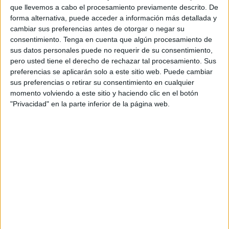
que llevemos a cabo el procesamiento previamente descrito. De
diciendo que no
forma alternativa, puede acceder a información más detallada y
hay decisiones
cambiar sus preferencias antes de otorgar o negar su
puramente
consentimiento.
Tenga en cuenta que algún procesamiento de
racionales, sino que la emoción está presente y es esencial. Lo importante es medir
sus datos personales puede no requerir de su consentimiento,
el momento en que suceden las cosas.
pero usted tiene el derecho de rechazar tal procesamiento. Sus
Distinguió como emociones esenciales: felicidad, sorpresa, confusión, disgusto,
preferencias se aplicarán solo a este sitio web. Puede cambiar
asco, tristeza y miedo, recalcando que las dos primeras son las positivas, aunque
sus preferencias o retirar su consentimiento en cualquier
momento volviendo a este sitio y haciendo clic en el botón
es importante medir todas. Afirmó que se trata de emociones universales, si bien
"Privacidad" en la parte inferior de la página web.
son influenciables por los objetos culturales de cada entorno/país. Por eso insistió
en que “las emociones no se pueden medir en abstracto, sino en el mismo
momento en que se experimentan”. El método que propone
Facial Action
Coding System
es una herramienta que mide, a través de una cámara, los micro
músculos faciales, que se mueven en función de la emoción. Ya no hace falta
preguntar al usuario, se ve con web cam como responde a los estímulos.
A continuación explicó los resultados sobre el análisis de varios spots y
recomendó fijar standard de activación promocional, determinar si funciona la
retórica publicitaria como se espera y sustituir o eliminar frames del spot en caso
necesario.