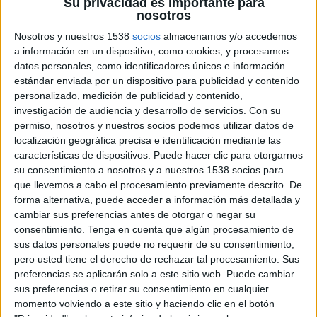
Su privacidad es importante para
y del sector. Ignacio Benjumea, director general
nosotros
de Grupo DTM, asegura que "nosotros nos
Nosotros y nuestros 1538
socios
almacenamos y/o accedemos
mantenemos en una línea de total
a información en un dispositivo, como cookies, y procesamos
independencia respecto a nuestros clientes
datos personales, como identificadores únicos e información
publicitarios, además de cuidar el porcentaje de
estándar enviada por un dispositivo para publicidad y contenido
mancha publicitaria en función del número de
personalizado, medición de publicidad y contenido,
páginas de manera que no sobrepase un tanto
investigación de audiencia y desarrollo de servicios.
Con su
por ciento previamente estipulado". Aunque el
permiso, nosotros y nuestros socios podemos utilizar datos de
porcentaje de publicidad varía según la época del
localización geográfica precisa e identificación mediante las
año, ninguna de las publicaciones citadas en este
características de dispositivos. Puede hacer clic para otorgarnos
reportaje supera el 33% de publicidad que
su consentimiento a nosotros y a nuestros 1538 socios para
que llevemos a cabo el procesamiento previamente descrito. De
alcanza "Consejos de tu farmacéutico". Juan
forma alternativa, puede acceder a información más detallada y
Carlos Avilés, director de "Calle 20", asegura que
cambiar sus preferencias antes de otorgar o negar su
la publicación que dirige está en torno al 15% de
consentimiento.
Tenga en cuenta que algún procesamiento de
ocupación, aunque admite un porcentaje mayor.
sus datos personales puede no requerir de su consentimiento,
"Trataremos siempre de que el binomio
pero usted tiene el derecho de rechazar tal procesamiento. Sus
publicidad/contenidos esté equilibrado, a pesar
preferencias se aplicarán solo a este sitio web. Puede cambiar
de que en las revistas de cultura y tendencias,
sus preferencias o retirar su consentimiento en cualquier
sobre todo si son gratuitas, la publicidad tiene un
momento volviendo a este sitio y haciendo clic en el botón