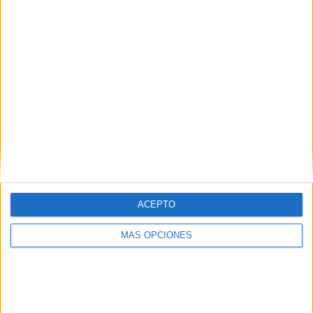
Sin pretender sacar
grandes conclusiones,
de las 18
publicaciones
gratuitas
consultadas, cinco no
pertenecen a ninguna
asociación y el resto
se reparten entre la
Asociación Española
de Editores de
Publicaciones
ACEPTO
Periódicas (AEEPP), la
Asociación Española
MÁS OPCIONES
de Prensa Gratuita
(AEPG), la Asociación
de Revistas de
Información (ARI), la
Asociación de Prensa