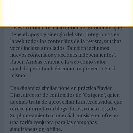
online, e incluso con "20 Minutos".
Se puede concebir internet como un enemigo,
como un complemento o como un valor añadido.
De está última forma lo entiende "El Duende" que
tiene el apoyo y sinergia del site. "Integramos en
la web todos los contenidos de la revista, muchas
veces incluso ampliados. También incluimos
nuevos contenidos y acciones independientes".
Rubén Arribas entiende la web como valor
añadido pero también como un proyecto en sí
mismo.
Una dinámica similar pone en práctica Xavier
Díaz, director de contenidos de "Oxígeno", quien
además trata de aprovechar la interactividad que
ofrece internet con blogs, foros, concursos, etc.
Su planteamiento comercial consiste en ofrecer
una tarifa conjunta para las campañas
simultáneas on/offline.