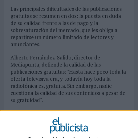
Las principales dificultades de las publicaciones
gratuitas se resumen en dos: la puesta en duda
de su calidad frente a las de pago y la
sobresaturación del mercado, que les obliga a
repartirse un número limitado de lectores y
anunciantes.
Alberto Fernández-Salido, director de
Mediapunta, defiende la calidad de las
publicaciones gratuitas: "Hasta hace poco toda la
oferta televisiva era, y todavía hoy toda la
radiofónica es, gratuita. Sin embargo, nadie
cuestiona la calidad de sus contenidos a pesar de
su gratuidad".
Al depender exclusivamente de la publicidad
para su subsistencia, hay publicaciones gratuitas
que sucumben a los intereses comerciales
poniendo en peligro la credibilidad del producto