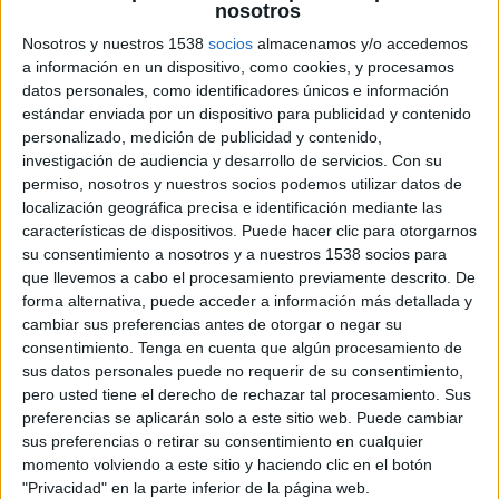
nosotros
contacto, movilidad, inteligencia artificial,
Nosotros y nuestros 1538
socios
almacenamos y/o accedemos
ecommerce omnicanal… Todo está por descubrir
a información en un dispositivo, como cookies, y procesamos
en este 2018.
datos personales, como identificadores únicos e información
estándar enviada por un dispositivo para publicidad y contenido
Las redes sociales como solución final:
Las
personalizado, medición de publicidad y contenido,
redes sociales seguirán aumentando su nivel de
investigación de audiencia y desarrollo de servicios.
Con su
penetración como canal de soporte. De
permiso, nosotros y nuestros socios podemos utilizar datos de
momento, según datos de Altitude, aunque el
localización geográfica precisa e identificación mediante las
76,1% de los usuarios utiliza las redes sociales
características de dispositivos. Puede hacer clic para otorgarnos
para contactar con las marcas, lo cierto es que
su consentimiento a nosotros y a nuestros 1538 socios para
todavía tres de cada diez compañías que utiliza
que llevemos a cabo el procesamiento previamente descrito. De
este canal todavía redirige al usuario a otros
forma alternativa, puede acceder a información más detallada y
distintos para resolver sus dudas o atender a sus
cambiar sus preferencias antes de otorgar o negar su
consentimiento.
Tenga en cuenta que algún procesamiento de
peticiones. Una práctica que previsiblemente irá
sus datos personales puede no requerir de su consentimiento,
decreciendo en 2018.
pero usted tiene el derecho de rechazar tal procesamiento. Sus
preferencias se aplicarán solo a este sitio web. Puede cambiar
Vídeo, vídeo y más vídeo:
El vídeo siempre
sus preferencias o retirar su consentimiento en cualquier
será tendencia en este tipo de reportajes,
momento volviendo a este sitio y haciendo clic en el botón
ciertamente. Se trata, sin duda, del formato que
"Privacidad" en la parte inferior de la página web.