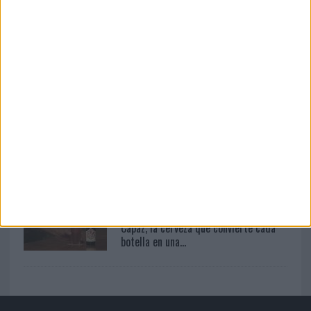
Arón Piper en una...
03/08/2026
El Real Betis invita a los aficionados a
diseñar su próxima ...
03/08/2026
Movistar apela a la ilusión de las
aficiones para el...
04/08/2026
Capaz, la cerveza que convierte cada
botella en una...