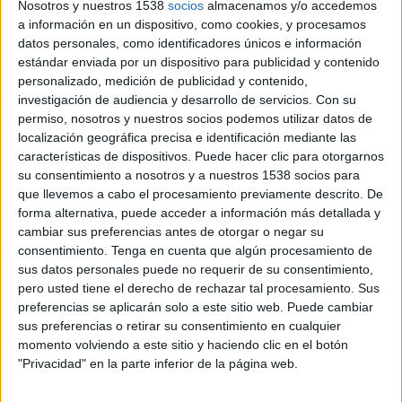
Nosotros y nuestros 1538
socios
almacenamos y/o accedemos
 Anunciantes-Agencias
a información en un dispositivo, como cookies, y procesamos
datos personales, como identificadores únicos e información
estándar enviada por un dispositivo para publicidad y contenido
 Las agencias en Cataluña
personalizado, medición de publicidad y contenido,
investigación de audiencia y desarrollo de servicios.
Con su
Agencias más galardonadas
permiso, nosotros y nuestros socios podemos utilizar datos de
localización geográfica precisa e identificación mediante las
 Entrevistas
40
características de dispositivos. Puede hacer clic para otorgarnos
su consentimiento a nosotros y a nuestros 1538 socios para
Agencias de publicidad participantes:
que llevemos a cabo el procesamiento previamente descrito. De
AD 180, Atlético International, Bap &
forma alternativa, puede acceder a información más detallada y
Conde, Bassat, Contrapunto, DDB España,
cambiar sus preferencias antes de otorgar o negar su
DraftFCB, Engloba, Estimado José Alfredo,
consentimiento.
Tenga en cuenta que algún procesamiento de
sus datos personales puede no requerir de su consentimiento,
Euro RSCG, FMRG, Grey, Ingenia, McCann
pero usted tiene el derecho de rechazar tal procesamiento. Sus
Erickson, Publicis, Publicis Casadevall
preferencias se aplicarán solo a este sitio web. Puede cambiar
Pedreño García, Ruiz Nicoli Líneas,
sus preferencias o retirar su consentimiento en cualquier
Shackleton, Strategias Creativas, Tapsa,
momento volviendo a este sitio y haciendo clic en el botón
TBWA\España, Vitruvio Leo Burnett,
"Privacidad" en la parte inferior de la página web.
Zapping