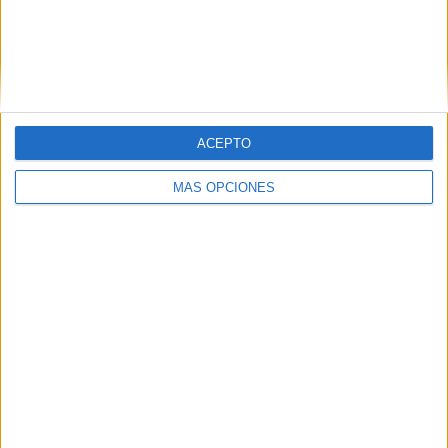
ACEPTO
MÁS OPCIONES
03/08/2026
El Real Betis invita a los
aficionados a diseñar su
próxima camiseta Forever
Green