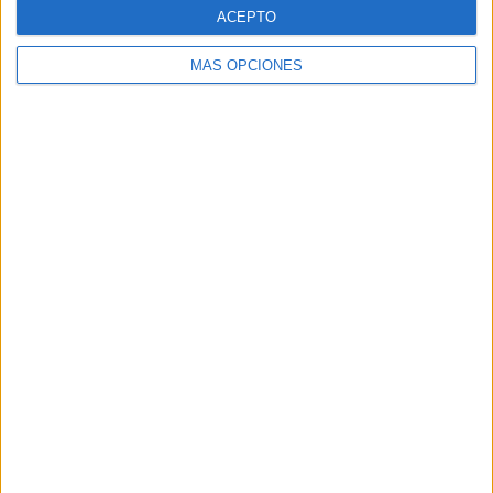
ACEPTO
06/08/2026
Siete de cada diez empresas
MÁS OPCIONES
españolas no integran la
infancia en su estrategia
El estudio concluye que energía, consumo y salud
son los sectores más avanzados, mientras turismo,
tecnología y gaming o estética obtienen las peores
valoraciones Las empresas españolas siguen sin ...
LEER MÁS
04/08/2026