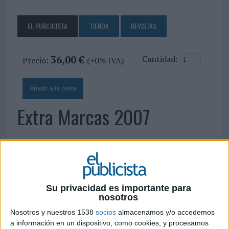
EL PUBLICISTA
TIENDA
REVISTAS
36,00 €
Cantidad:
Precio:
(+0% IVA)
Extra Marcas 2007
30 DE OCTUBRE DE 2007
Sumario
Su privacidad es importante para
4. Artículos sobre el valor de la marca:
nosotros
Simón Anholt, Borja Borrero, Javier
Nosotros y nuestros 1538
socios
almacenamos y/o accedemos
Celaya, Gemma
Cernuda Canelles, Josep
a información en un dispositivo, como cookies, y procesamos