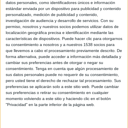
Gelman y Bernhard Schaar, Belén López
datos personales, como identificadores únicos e información
Vázquez, José Martí Parreño, Carlos A.
estándar enviada por un dispositivo para publicidad y contenido
Medina y Juan Carlos Arranz, Alfredo
personalizado, medición de publicidad y contenido,
Prados Covarrubias y Damián Primo de
investigación de audiencia y desarrollo de servicios.
Con su
Rivera, María Sánchez, Angel Ybañez
permiso, nosotros y nuestros socios podemos utilizar datos de
localización geográfica precisa e identificación mediante las
características de dispositivos. Puede hacer clic para otorgarnos
40. Informe 1.000 marcas
su consentimiento a nosotros y a nuestros 1538 socios para
que llevemos a cabo el procesamiento previamente descrito. De
67. Anunciantes y sus marcas
forma alternativa, puede acceder a información más detallada y
cambiar sus preferencias antes de otorgar o negar su
77. Marcas por medios
consentimiento.
Tenga en cuenta que algún procesamiento de
sus datos personales puede no requerir de su consentimiento,
87. Marcas por comunidades
pero usted tiene el derecho de rechazar tal procesamiento. Sus
preferencias se aplicarán solo a este sitio web. Puede cambiar
94. Marcas por sectores
sus preferencias o retirar su consentimiento en cualquier
momento volviendo a este sitio y haciendo clic en el botón
"Privacidad" en la parte inferior de la página web.
103. Empresas y sus sedes