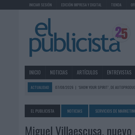
INICIAR SESIÓN
EDICIÓN IMPRESA Y DIGITAL
TIENDA
OF
INICIO
NOTICIAS
ARTÍCULOS
ENTREVISTAS
ACTUALIDAD
07/08/2026
|
‘SHOW YOUR SPIRIT’, DE AUTOPRODUC
07/08/2026
|
EL MÁLAGA CF CULMINA SU TRILOGÍA DE MARCA CON U
07/08/2026
|
MAHOU REIVINDICA EL RITUAL DE LA CAÑA EN EL DÍA IN
EL PUBLICISTA
NOTICIAS
SERVICIOS DE MARKETIN
07/08/2026
|
MG SPIRIT RELANZA SU MARCA CON UNA ESTRATEGIA 
Miguel Villaescusa, nuevo
07/08/2026
|
PATRÓN CONVIERTE EL NUEVO SINGLE DE ARÓN PIPER EN