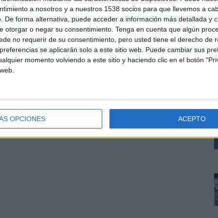
 ocupado diversos puestos de responsabilidad en el área comercial de la compañía.
ntimiento a nosotros y a nuestros 1538 socios para que llevemos a ca
. De forma alternativa, puede acceder a información más detallada y 
e otorgar o negar su consentimiento.
Tenga en cuenta que algún proc
SHARE
ENVIAR
PIN
de no requerir de su consentimiento, pero usted tiene el derecho de r
referencias se aplicarán solo a este sitio web. Puede cambiar sus pref
alquier momento volviendo a este sitio y haciendo clic en el botón "Pri
 web.
L
v
a
m
ÁS OPCIONES
ACEPTO