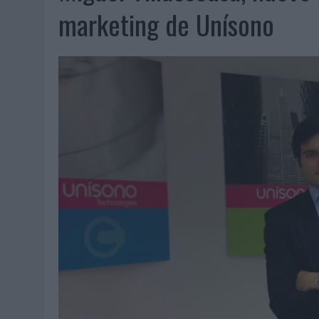
07/08/2026
|
EL VERANO PONE A PRUEBA LA ESTRATEGIA DIGITAL DE
marketing de Unísono
07/08/2026
|
VUELING CONVIERTE LOS RECUERDOS EN SOUVENIRS CO
07/08/2026
|
CUANDO SE APAGUE EL SOL, EL ECLIPSE DE 2026 POND
06/08/2026
|
‘LA VUELTA’, DE FENOMENAL PARA MÁLAGA CF
06/08/2026
|
SIETE DE CADA DIEZ EMPRESAS ESPAÑOLAS NO INTEGRA
06/08/2026
|
LA TELEVISIÓN SIGUE LIDERANDO EL CONSUMO DE MEDI
06/08/2026
|
EL USO DE LA IA GENERATIVA ALCANZA YA AL 62% DE L
06/08/2026
|
SYSTEM1 NOMBRA A KIMBERLY BASTONI COMO NUEVA D
06/08/2026
|
FRIGO Y UNIQLO LANZAN UNA COLECCIÓN PERSONALIZA
06/08/2026
|
LA IA ESTÁ SUBIENDO EL LISTÓN DE LA CREATIVIDAD
05/08/2026
|
BEON WORLDWIDE LANZA RAÍZ URBANA PARA TRANSFOR
05/08/2026
|
FABRA COMUNICACIÓN INCORPORA A CASONÁ Y ASUME 
05/08/2026
|
LOPESAN HOTELS & RESORTS ACERCA EL PARAÍSO CAN
05/08/2026
|
LUIS ARQUILLOS (BURGO DE ARIAS): “LA CONSTRUCCIÓ