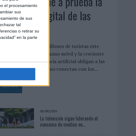
El verano pone a prueba la
bo el procesamiento
estrategia digital de las
cambiar sus
esamiento de sus
marcas
echazar tal
erencias o retirar su
vacidad" en la parte
as previsiones de 42 millones de turistas este
erano, el auge del consumo móvil y la creciente
dopción de la inteligencia artificial obligan a las
arcas a replantear cómo conectan con los...
LEER MÁS
06/08/2026
La televisión sigue liderando el
consumo de medios en...