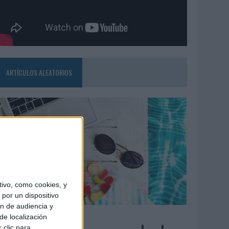
ARTÍCULOS ALEATORIOS
ivo, como cookies, y
por un dispositivo
ón de audiencia y
7/08/2026
de localización
 clic para