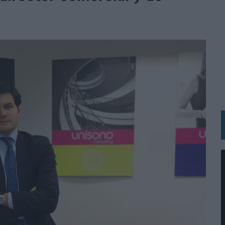
 LAS MARCAS
N IA
RÁ A PRUEBA LA CREATIVIDAD DE LAS MARCAS
N LA INFANCIA EN SU ESTRATEGIA
OS EN VERANO Y SUPERA AL MÓVIL COMO DISPOSITIVO MÁS UTILIZADO
OS ESPAÑOLES
IRECTORA COMERCIAL GLOBAL
BLE INSPIRADA EN CORNETTO, CALIPPO Y SOLERO
MAR EL PATRIMONIO HISTÓRICO EN ACTIVOS CULTURALES Y ECONÓMICOS
LA GESTIÓN DE SUS RELACIONES CON LOS MEDIOS
ARIO EN SU ÚLTIMA CAMPAÑA INTERNACIONAL
N DE MARCA A LARGO PLAZO Y LA MEDICIÓN SON DOS CARAS DE LA MISMA