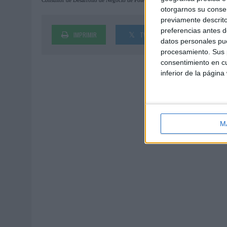
Consultor de Desarrollo de Negocio de Potenciales, a lo largo de estos años ha
otorgarnos su conse
previamente descrito
preferencias antes d
IMPRIMIR
TWEET
SHARE
datos personales pue
procesamiento. Sus p
consentimiento en cu
inferior de la página
M