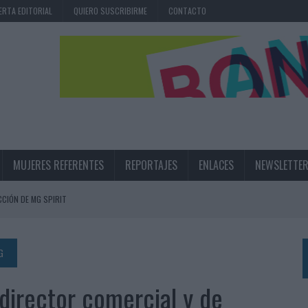
ERTA EDITORIAL
QUIERO SUSCRIBIRME
CONTACTO
MUJERES REFERENTES
REPORTAJES
ENLACES
NEWSLETTE
CIÓN DE MG SPIRIT
NA CAMPAÑA QUE CELEBRA SU REGRESO A PRIMERA DIVISIÓN
TERNACIONAL DE LA CERVEZA
G
360º CENTRADA EN EL ORIGEN BARCELONÉS
 director comercial y de
 UNA EXPERIENCIA DE MARCA EN IBIZA