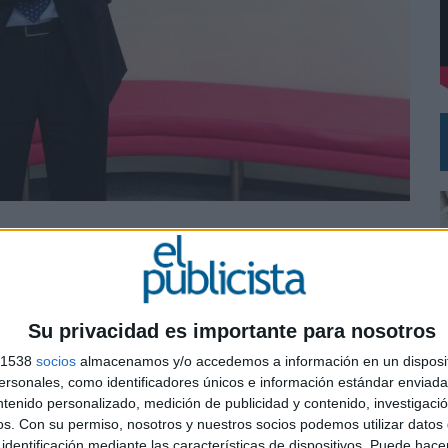
DE CHEIL SPAIN PARA SAMSUNG ELECTRONICS IBERIA
 seguros y retail de Unísono, ha sido nombrado director comercial y de marketing de la
ísono en España, Chile, Colombia y Estados Unidos. Esto incluye la supervisión de las
Su privacidad es importante para nosotros
cing. Además, se encargará de gestionar verticales como telco, tecnología, utilities,
s 1538
socios
almacenamos y/o accedemos a información en un disposit
sonales, como identificadores únicos e información estándar enviada 
ntenido personalizado, medición de publicidad y contenido, investigaci
chool y Executive Master en Dirección Comercial y Marketing por el Instituto de
0
os.
Con su permiso, nosotros y nuestros socios podemos utilizar datos 
el marketing deportivo e inmobiliario. Aunque se incorporó a Unísono en 2008 como
identificación mediante las características de dispositivos. Puede hacer