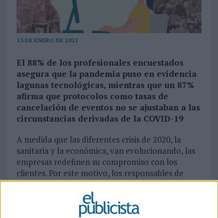
13 DE ENERO DE 2021
El 88% de los profesionales encuestados
asegura que la pandemia puso en evidencia
lagunas tecnológicas, mientras que un 87%
afirma que protocolos como tasas de
cancelación de eventos no se ajustaban a las
circunstancias derivadas de la COVID-19
A medida que las diferentes crisis de 2020, la
sanitaria y la económica, van evolucionando, las
empresas redefinen su compromiso con los
clientes. Por este motivo, los responsables de
servicios de atención al cliente están
transformando sus operaciones, acelerando
la transformación digital y revisando sus
estrategias de gestión de plantilla
, según el