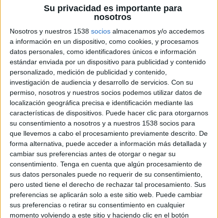
Su privacidad es importante para
cuarto informe
State of Service
de
Salesforce
,
nosotros
que proporciona una visión de las prioridades,
Nosotros y nuestros 1538
socios
almacenamos y/o accedemos
retos y trayectorias de los equipos de atención al
a información en un dispositivo, como cookies, y procesamos
cliente en todo el mundo. Esta edición se basa la
datos personales, como identificadores únicos e información
muestra más amplia para este área de negocio,
estándar enviada por un dispositivo para publicidad y contenido
con respuestas de más de 7.000 encuestados
personalizado, medición de publicidad y contenido,
(agentes de atención al cliente, responsables de
investigación de audiencia y desarrollo de servicios.
Con su
la toma de decisiones, trabajadores móviles y
permiso, nosotros y nuestros socios podemos utilizar datos de
dispatchers) en 33 países.
localización geográfica precisa e identificación mediante las
características de dispositivos. Puede hacer clic para otorgarnos
"Sabíamos, basándonos en nuestra investigación
su consentimiento a nosotros y a nuestros 1538 socios para
anterior, que las empresas ya no ven sus
que llevemos a cabo el procesamiento previamente descrito. De
operaciones de servicio y asistencia como gastos,
forma alternativa, puede acceder a información más detallada y
sino como activos estratégicos que impulsan
cambiar sus preferencias antes de otorgar o negar su
consentimiento.
Tenga en cuenta que algún procesamiento de
ingresos y retención de clientes", admite Bill
sus datos personales puede no requerir de su consentimiento,
Patterson, vicepresidente ejecutivo y director
pero usted tiene el derecho de rechazar tal procesamiento. Sus
general de CRM B2B de Salesforce. Y añade que
preferencias se aplicarán solo a este sitio web. Puede cambiar
esta investigación “nos ayuda a nosotros y a
sus preferencias o retirar su consentimiento en cualquier
nuestros clientes a comprender cómo están
momento volviendo a este sitio y haciendo clic en el botón