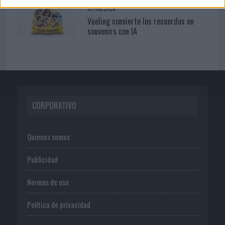
07/08/2026
Vueling convierte los recuerdos en
souvenirs con IA
CORPORATIVO
Quienes somos
Publicidad
Normas de uso
Política de privacidad