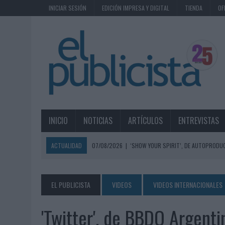
INICIAR SESIÓN
EDICIÓN IMPRESA Y DIGITAL
TIENDA
OF
INICIO
NOTICIAS
ARTÍCULOS
ENTREVISTAS
ACTUALIDAD
07/08/2026
|
‘SHOW YOUR SPIRIT’, DE AUTOPRODUC
07/08/2026
|
EL MÁLAGA CF CULMINA SU TRILOGÍA DE MARCA CON U
07/08/2026
|
MAHOU REIVINDICA EL RITUAL DE LA CAÑA EN EL DÍA IN
EL PUBLICISTA
VIDEOS
VIDEOS INTERNACIONALES
07/08/2026
|
MG SPIRIT RELANZA SU MARCA CON UNA ESTRATEGIA 
'Twitter', de BBDO Argent
07/08/2026
|
PATRÓN CONVIERTE EL NUEVO SINGLE DE ARÓN PIPER EN