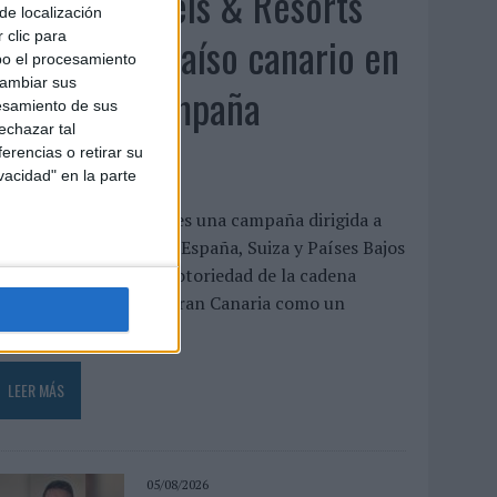
Lopesan Hotels & Resorts
de localización
acerca el paraíso canario en
 clic para
bo el procesamiento
cambiar sus
su última campaña
esamiento de sus
echazar tal
internacional
erencias o retirar su
vacidad" en la parte
El paraíso, más cerca’ es una campaña dirigida a
eino Unido, Alemania, España, Suiza y Países Bajos
ue busca reforzar la notoriedad de la cadena
otelera y posicionar Gran Canaria como un
estino...
LEER MÁS
05/08/2026