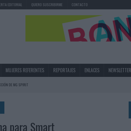
ERTA EDITORIAL
QUIERO SUSCRIBIRME
CONTACTO
MUJERES REFERENTES
REPORTAJES
ENLACES
NEWSLETTE
CIÓN DE MG SPIRIT
NA CAMPAÑA QUE CELEBRA SU REGRESO A PRIMERA DIVISIÓN
TERNACIONAL DE LA CERVEZA
360º CENTRADA EN EL ORIGEN BARCELONÉS
ina para Smart
 UNA EXPERIENCIA DE MARCA EN IBIZA