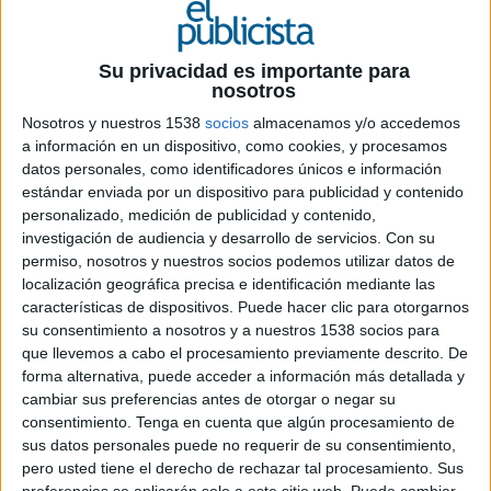
27 DE NOVIEMBRE DE 2019
Ficha técnica 'All you need is love and time'
Su privacidad es importante para
nosotros
Nosotros y nuestros 1538
socios
almacenamos y/o accedemos
a información en un dispositivo, como cookies, y procesamos
Anunciante: Martini
datos personales, como identificadores únicos e información
estándar enviada por un dispositivo para publicidad y contenido
Producto: Martini Riserva Speciale
personalizado, medición de publicidad y contenido,
investigación de audiencia y desarrollo de servicios.
Con su
Agencia: BBDO España
permiso, nosotros y nuestros socios podemos utilizar datos de
localización geográfica precisa e identificación mediante las
Equipo creativo: Carlos de Javier, Aleix Bou,
características de dispositivos. Puede hacer clic para otorgarnos
Helena Marzo, Marta Quirant, Fernando Alcázar,
su consentimiento a nosotros y a nuestros 1538 socios para
David Planells, Ariadna Céspedes, Héctor Vilar,
que llevemos a cabo el procesamiento previamente descrito. De
Joaquin Salim
forma alternativa, puede acceder a información más detallada y
cambiar sus preferencias antes de otorgar o negar su
Equipo de cuentas: Maria Pilar Palos, Julia
consentimiento.
Tenga en cuenta que algún procesamiento de
sus datos personales puede no requerir de su consentimiento,
Padullés y Laura Cáncer
pero usted tiene el derecho de rechazar tal procesamiento. Sus