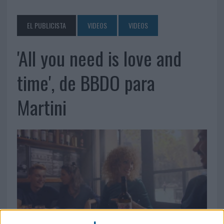
EL PUBLICISTA
VIDEOS
VIDEOS
'All you need is love and
time', de BBDO para
Martini