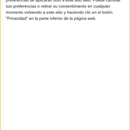
preferencias se aplicarán solo a este sitio web. Puede cambiar
Equipo de planning: Joanne Lee, Elsa Muñoz
sus preferencias o retirar su consentimiento en cualquier
momento volviendo a este sitio y haciendo clic en el botón
Fotografía y contenido: Buenjavier
"Privacidad" en la parte inferior de la página web.
Producción audiovisual: Blur
Realizador: Keane Pearce Shaw
Producción agencia: Mercè Fernandez
Producción plataforma E-commerce: IBOO
Producción fullfilmed: Germark
Ilustración: Wildpony
Contacto cliente: Carolina Gentile, Marta Bordas,
Rafa Ferrer, Nick Stringer
Titulo campaña: All you need is love and time