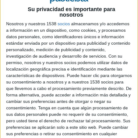
Su privacidad es importante para
Ficha técnica
nosotros
Anunciante: Iberia
Nosotros y nuestros 1538
socios
almacenamos y/o accedemos
a información en un dispositivo, como cookies, y procesamos
Producto: Marca
datos personales, como identificadores únicos e información
Agencia creativa: McCann Worldgroup
estándar enviada por un dispositivo para publicidad y contenido
Agencia medios: Havas Media
personalizado, medición de publicidad y contenido,
Nombre campaña: Impacto social
investigación de audiencia y desarrollo de servicios.
Con su
Contacto del cliente: Gemma Juncá, Sophie
permiso, nosotros y nuestros socios podemos utilizar datos de
Deslandes y Jesús de la Torre
localización geográfica precisa e identificación mediante las
Chief Creative Officer: Emiliano González De
características de dispositivos. Puede hacer clic para otorgarnos
Pietri
su consentimiento a nosotros y a nuestros 1538 socios para
Directoras creativas: Daya Muñoz y Marta Abad
que llevemos a cabo el procesamiento previamente descrito. De
Copywriter: Paula Cabanillas
forma alternativa, puede acceder a información más detallada y
cambiar sus preferencias antes de otorgar o negar su
Chief Strategy Officer: Agustín Soriano
consentimiento.
Tenga en cuenta que algún procesamiento de
Strategy Director: María Goñi
sus datos personales puede no requerir de su consentimiento,
Equipo de cuentas: Carmen Marfil, Clara Mateos,
pero usted tiene el derecho de rechazar tal procesamiento. Sus
Adrián Méndez y Marta Torrecillas
preferencias se aplicarán solo a este sitio web. Puede cambiar
Equipo de producción audiovisual: María Iglesias,
sus preferencias o retirar su consentimiento en cualquier
Carlos Lucas y Sonia Cremerius