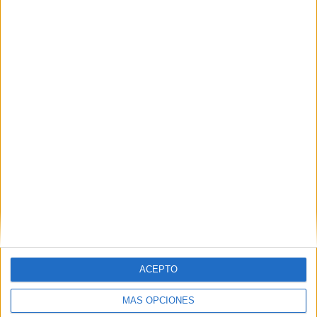
VÍDEO DESTACADO
ACEPTO
MÁS OPCIONES
ARTÍCULOS ALEATORIOS