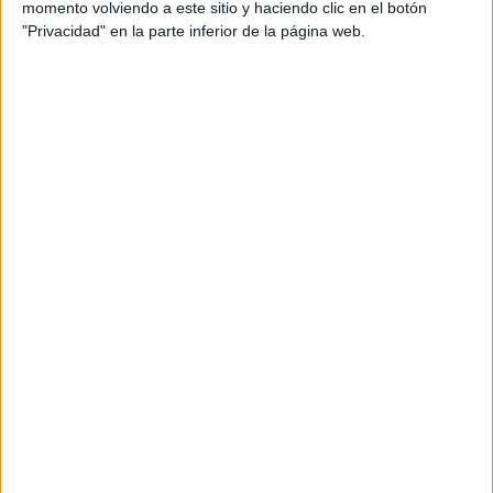
momento volviendo a este sitio y haciendo clic en el botón
Productora: Garlic
"Privacidad" en la parte inferior de la página web.
Realizador/director: Irene Baque
Postproducción imagen y sonido: Craft
Adaptaciones campaña tv: 60”, 2x30” y 4x15”
Título: Basada en vuelos reales