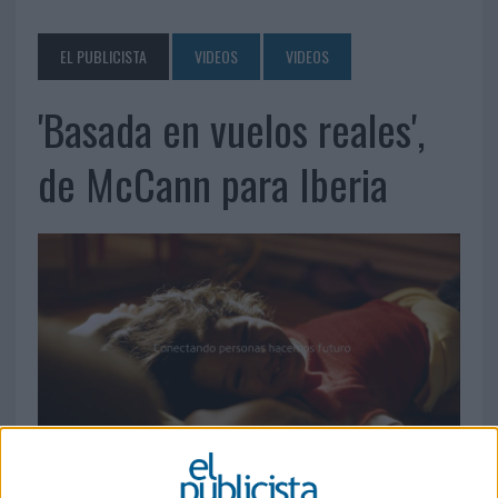
EL PUBLICISTA
VIDEOS
VIDEOS
'Basada en vuelos reales',
de McCann para Iberia
7 DE MARZO DE 2024