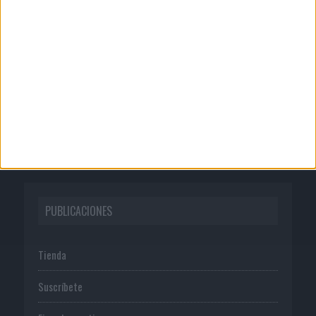
Quienes somos
Publicidad
Normas de uso
Política de privacidad
PUBLICACIONES
Tienda
Suscríbete