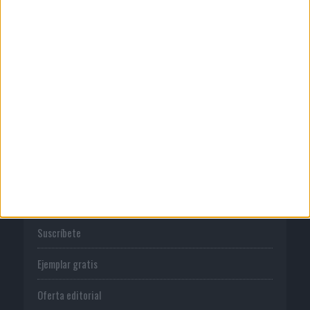
Publicidad
Normas de uso
Política de privacidad
PUBLICACIONES
Tienda
Suscríbete
Ejemplar gratis
Oferta editorial