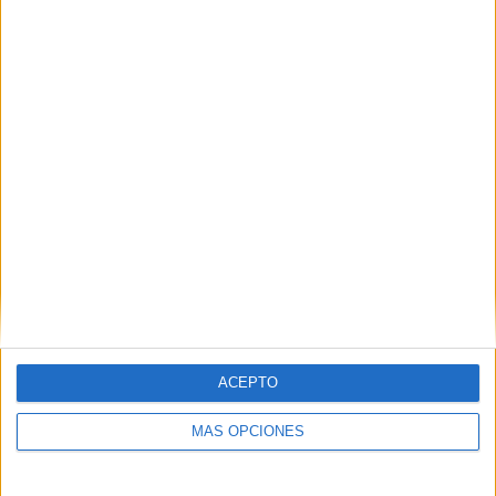
05/08/2026
Fabra Comunicación
incorpora a Casoná y asume
la gestión de sus relaciones
con los medios
ACEPTO
MÁS OPCIONES
La agencia de comunicación suma a su cartera a
Casoná, una firma de moda de inspiración