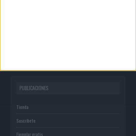
Quienes somos
Publicidad
Normas de uso
Política de privacidad
PUBLICACIONES
Tienda
Suscríbete
Ejemplar gratis