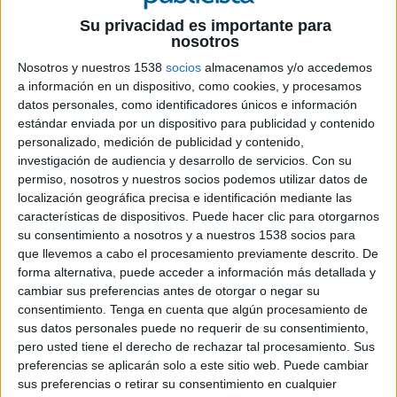
Ficha técnica ‘La Campaña Incompleta’
Su privacidad es importante para
nosotros
Nosotros y nuestros 1538
socios
almacenamos y/o accedemos
Anunciante: Manifiesto
a información en un dispositivo, como cookies, y procesamos
datos personales, como identificadores únicos e información
Sector: Comunicación
estándar enviada por un dispositivo para publicidad y contenido
personalizado, medición de publicidad y contenido,
Agencia: Manifiesto
investigación de audiencia y desarrollo de servicios.
Con su
permiso, nosotros y nuestros socios podemos utilizar datos de
Equipo de cuentas: Esther Heredia, Natalia
localización geográfica precisa e identificación mediante las
López, Sofía Martínez, Lucía Hernández y
características de dispositivos. Puede hacer clic para otorgarnos
Cristina González Larrea
su consentimiento a nosotros y a nuestros 1538 socios para
que llevemos a cabo el procesamiento previamente descrito. De
forma alternativa, puede acceder a información más detallada y
Equipo creativo: Sebastián Sánchez, Chiqui
cambiar sus preferencias antes de otorgar o negar su
Palomares, Óscar Moreno, Fede Arce, Iban
consentimiento.
Tenga en cuenta que algún procesamiento de
Retegi, Carine Nonnast, Matías Visciglia, Clara
sus datos personales puede no requerir de su consentimiento,
Álvarez, Laura Meneses, Raúl Ramajo, Adrián
pero usted tiene el derecho de rechazar tal procesamiento. Sus
Arribas y José Vizuete
preferencias se aplicarán solo a este sitio web. Puede cambiar
sus preferencias o retirar su consentimiento en cualquier
Equipo de producción digital: Sergio Martínez,