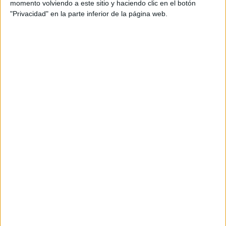
momento volviendo a este sitio y haciendo clic en el botón
Adrià Gil e Ignacio Amat
"Privacidad" en la parte inferior de la página web.
Comunicación: Jep Franco
Piezas: Web, carta, gráfica, vídeos y redes sociales
Título: La Campaña Incompleta