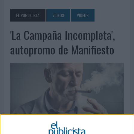
EL PUBLICISTA
VIDEOS
VIDEOS
'La Campaña Incompleta',
autopromo de Manifiesto
20 DE OCTUBRE DE 2023