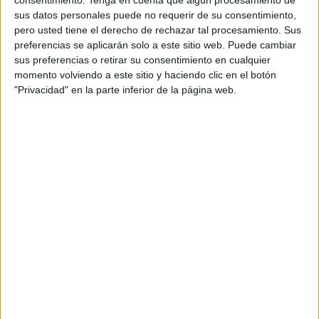
Directora de arte: Virginia Nicolau
sus datos personales puede no requerir de su consentimiento,
pero usted tiene el derecho de rechazar tal procesamiento. Sus
Redactora: Aldo Coste
preferencias se aplicarán solo a este sitio web. Puede cambiar
sus preferencias o retirar su consentimiento en cualquier
Head of production: Jordi Solé
momento volviendo a este sitio y haciendo clic en el botón
"Privacidad" en la parte inferior de la página web.
Coordinadora de post-producción: Patricia
García
Dirección de cuentas: Juan Badilla
Editores: Clara de Ramón
Post-producción: La Metropolitana
Música: Trafalgar
Productora: Primo
Dirección: Martín Kalina