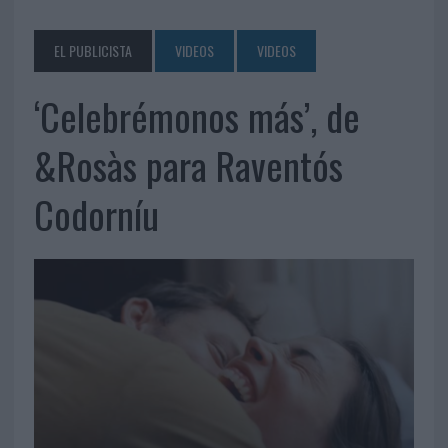
EL PUBLICISTA
VIDEOS
VIDEOS
‘Celebrémonos más’, de
&Rosàs para Raventós
Codorníu