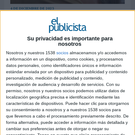
4 DE DICIEMBRE DE 2023
Ficha técnica ‘Celebrémonos más’
Su privacidad es importante para
nosotros
Anunciante: Raventós Codorníu
Nosotros y nuestros 1538
socios
almacenamos y/o accedemos
a información en un dispositivo, como cookies, y procesamos
Proyecto: Plataforma ‘Celebrémonos más’
datos personales, como identificadores únicos e información
estándar enviada por un dispositivo para publicidad y contenido
Producto: Anna de Codorínu, Ars Collecta
personalizado, medición de publicidad y contenido,
investigación de audiencia y desarrollo de servicios.
Con su
Agencia: &Rosàs
permiso, nosotros y nuestros socios podemos utilizar datos de
localización geográfica precisa e identificación mediante las
Director creativo: Jordi Luna
características de dispositivos. Puede hacer clic para otorgarnos
su consentimiento a nosotros y a nuestros 1538 socios para
Director creativo ejecutivo: Isahac Oliver
que llevemos a cabo el procesamiento previamente descrito. De
forma alternativa, puede acceder a información más detallada y
Head of art: Xavi Mauri
cambiar sus preferencias antes de otorgar o negar su
consentimiento.
Tenga en cuenta que algún procesamiento de