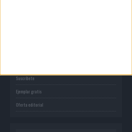
Normas de uso
Política de privacidad
PUBLICACIONES
Tienda
Suscríbete
Ejemplar gratis
Oferta editorial