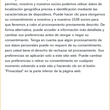
permiso, nosotros y nuestros socios podemos utilizar datos de
Chief creative officers Argentina: Florencia Loda
localización geográfica precisa e identificación mediante las
& Emilio Yacon
características de dispositivos. Puede hacer clic para otorgarnos
su consentimiento a nosotros y a nuestros 1538 socios para
Chief creative officer Latam: Matías Ballada
que llevemos a cabo el procesamiento previamente descrito. De
forma alternativa, puede acceder a información más detallada y
Equipo creativo: Gianluca Brogno & Lorenzo
cambiar sus preferencias antes de otorgar o negar su
Carosella
consentimiento.
Tenga en cuenta que algún procesamiento de
sus datos personales puede no requerir de su consentimiento,
Talent partnerships manager: Diego “El Puma”
pero usted tiene el derecho de rechazar tal procesamiento. Sus
Gigliotti
preferencias se aplicarán solo a este sitio web. Puede cambiar
sus preferencias o retirar su consentimiento en cualquier
Strategy director: Nicolás Prosen
momento volviendo a este sitio y haciendo clic en el botón
"Privacidad" en la parte inferior de la página web.
Lead strategist: Jennifer Skrobacki
Strategist: Juan Tabanera & Nico Macias
Social media manager: Gonzalo Pontevedra
Operation lead: Julieta Chichotky