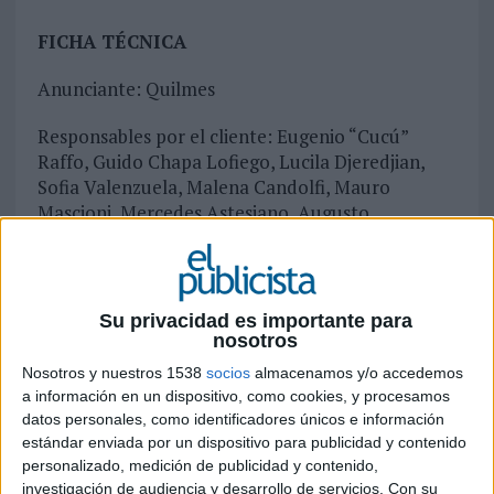
FICHA TÉCNICA
Anunciante: Quilmes
Responsables por el cliente: Eugenio “Cucú”
Raffo, Guido Chapa Lofiego, Lucila Djeredjian,
Sofia Valenzuela, Malena Candolfi, Mauro
Mascioni, Mercedes Astesiano, Augusto
Montaldo & Mora Teixeira
Agencia: draftLine
Su privacidad es importante para
Connections director & draftLine head: Natalia
nosotros
Rebecchi
Nosotros y nuestros 1538
socios
almacenamos y/o accedemos
a información en un dispositivo, como cookies, y procesamos
Operations and production manager: Magu Saint
datos personales, como identificadores únicos e información
Germain
estándar enviada por un dispositivo para publicidad y contenido
personalizado, medición de publicidad y contenido,
Head of strategy & creativity: Manolo Jofré
investigación de audiencia y desarrollo de servicios.
Con su