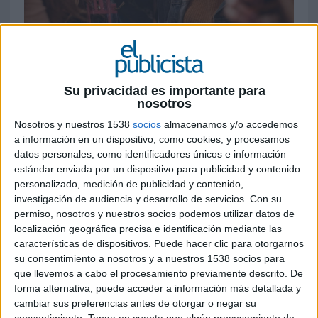
3 DE MARZO DE 2020
Ficha técnica ‘Si crees en algo, créalo’
Su privacidad es importante para
nosotros
Nosotros y nuestros 1538
socios
almacenamos y/o accedemos
a información en un dispositivo, como cookies, y procesamos
Anunciante: Mahou San Miguel
datos personales, como identificadores únicos e información
estándar enviada por un dispositivo para publicidad y contenido
Marca: Mahou Cinco Estrellas Session IPA
personalizado, medición de publicidad y contenido,
investigación de audiencia y desarrollo de servicios.
Con su
Contacto del cliente: César Hernández, Angélica
permiso, nosotros y nuestros socios podemos utilizar datos de
Hernández, Inés Mínguez, Mariana Buesa
localización geográfica precisa e identificación mediante las
características de dispositivos. Puede hacer clic para otorgarnos
Agencia creativa: El Ruso de Rocky
su consentimiento a nosotros y a nuestros 1538 socios para
que llevemos a cabo el procesamiento previamente descrito. De
Dirección creativa ejecutiva: Lucas Paulino y
forma alternativa, puede acceder a información más detallada y
Ángel Torres
cambiar sus preferencias antes de otorgar o negar su