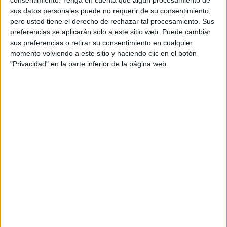
consentimiento.
Tenga en cuenta que algún procesamiento de
sus datos personales puede no requerir de su consentimiento,
Equipo creativo: ángela Pacheco, álvaro
pero usted tiene el derecho de rechazar tal procesamiento. Sus
Marugán, Marta Fernández, Mario Carrillo
preferencias se aplicarán solo a este sitio web. Puede cambiar
sus preferencias o retirar su consentimiento en cualquier
Producer agencia: María iglesias
momento volviendo a este sitio y haciendo clic en el botón
"Privacidad" en la parte inferior de la página web.
Equipo de cuentas: Estefanía Gimeno, Izaskun
Arrien, Marta González
Productora: Garlic
Productor ejecutivo: Álvaro Gorospe
Producer: Paco Ponce de León
Realizador: Gonzaga Manso
Directores de fotografía: Octavio Arias
Postproducción: Telson