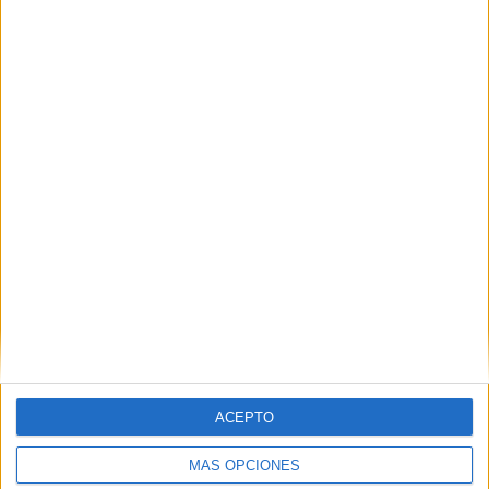
VÍDEO DESTACADO
ACEPTO
MÁS OPCIONES
ARTÍCULOS ALEATORIOS