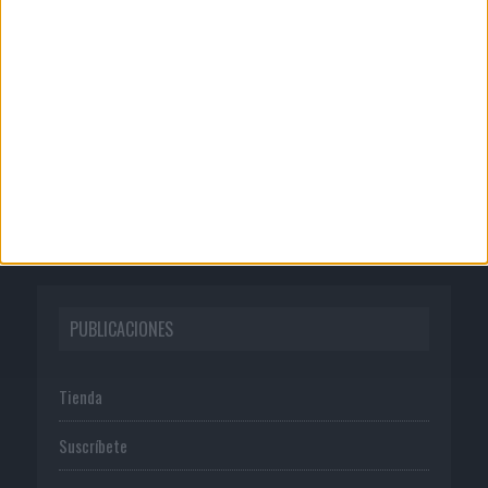
CORPORATIVO
Quienes somos
Publicidad
Normas de uso
Política de privacidad
PUBLICACIONES
Tienda
Suscríbete