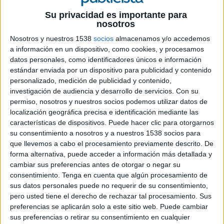
Su privacidad es importante para
21 DE MAYO DE 2024
nosotros
Nosotros y nuestros 1538
socios
almacenamos y/o accedemos
Ficha técnica
a información en un dispositivo, como cookies, y procesamos
datos personales, como identificadores únicos e información
Anunciante: Duin Sports Club
estándar enviada por un dispositivo para publicidad y contenido
Sector: Fitness
personalizado, medición de publicidad y contenido,
Campaña: Si tú no vas, viene Jim
investigación de audiencia y desarrollo de servicios.
Con su
Agencia: Ernest
permiso, nosotros y nuestros socios podemos utilizar datos de
Director creativo general: Nacho Guilló
localización geográfica precisa e identificación mediante las
Directora creativa ejecutiva: Tania Riera
características de dispositivos. Puede hacer clic para otorgarnos
Supervisora de marcas: Paula Parrilla
su consentimiento a nosotros y a nuestros 1538 socios para
Social Creative Director: Quique Torres
que llevemos a cabo el procesamiento previamente descrito. De
forma alternativa, puede acceder a información más detallada y
Director de arte: Johny Acosta
cambiar sus preferencias antes de otorgar o negar su
Redactor: Samuel González
consentimiento.
Tenga en cuenta que algún procesamiento de
Head of Social & e-Commerce: Borja López-
sus datos personales puede no requerir de su consentimiento,
Gómez
pero usted tiene el derecho de rechazar tal procesamiento. Sus
Director de PR y asuntos públicos: Chapu
preferencias se aplicarán solo a este sitio web. Puede cambiar
Apaolaza
sus preferencias o retirar su consentimiento en cualquier