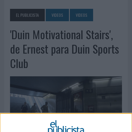
EL PUBLICISTA
VIDEOS
VIDEOS
'Duin Motivational Stairs',
de Ernest para Duin Sports
Club