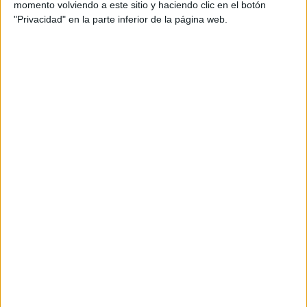
Productora: La Remedios
momento volviendo a este sitio y haciendo clic en el botón
Realizador & productor: Israel Medrano
"Privacidad" en la parte inferior de la página web.
Head of Live Experiences: Marta García Viudes
Director de fotografía: Manuel Zafra
Edición: Blanca Agudo
Título: Duin Motivational Stairs