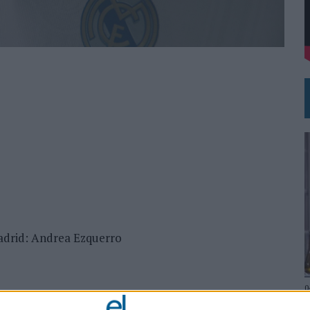
 EL REGRESO DEL FÚTBOL
adrid: Andrea Ezquerro
0