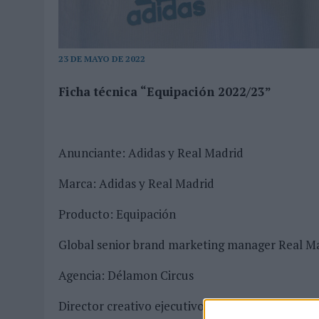
03/08/2026
|
MOVISTAR APELA A LA ILUSIÓN DE LAS AFICIONES PARA
06/08/2026
|
‘LA VUELTA’, DE FENOMENAL PARA MÁLAGA CF
23 DE MAYO DE 2022
Ficha técnica “Equipación 2022/23”
Anunciante: Adidas y Real Madrid
Marca: Adidas y Real Madrid
Producto: Equipación
Global senior brand marketing manager Real M
Agencia: Délamon Circus
Director creativo ejecutivo: Hosoi Monserrat