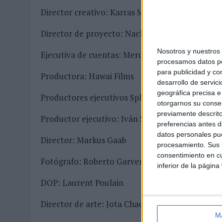
Director creativo: Karras Monserrat
Director de proyecto: Nacho Luna
Nosotros y nuestro
Ejecutiva de cuentas: Mercedes Casanova
procesamos datos per
para publicidad y co
Productora: Hawai Films
desarrollo de servici
geográfica precisa e 
Productores ejecutivos Splash: Jenna y Penny
otorgarnos su conse
previamente descrito
Productor ejecutivo: Iván Smith
preferencias antes d
datos personales pue
Director: Markus Gaab
procesamiento. Sus p
consentimiento en cu
Fotógrafo: Roberto Garver
inferior de la página
DOP: Laurent Poulain
Director de arte: Jota Chacón
M