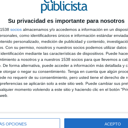
Su privacidad es importante para nosotros
s 1538
socios
almacenamos y/o accedemos a información en un disposit
sonales, como identificadores únicos e información estándar enviada 
ntenido personalizado, medición de publicidad y contenido, investigaci
os.
Con su permiso, nosotros y nuestros socios podemos utilizar datos 
identificación mediante las características de dispositivos. Puede hacer
ntimiento a nosotros y a nuestros 1538 socios para que llevemos a ca
C
. De forma alternativa, puede acceder a información más detallada y 
A
e otorgar o negar su consentimiento.
Tenga en cuenta que algún proc
I
de no requerir de su consentimiento, pero usted tiene el derecho de r
referencias se aplicarán solo a este sitio web. Puede cambiar sus pref
D
alquier momento volviendo a este sitio y haciendo clic en el botón "Pri
 web.
ÁS OPCIONES
ACEPTO