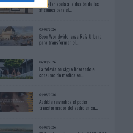
Movistar apela a la ilusión de las
aficiones para el...
05/08/2026
Beon Worldwide lanza Raíz Urbana
para transformar el...
06/08/2026
La televisión sigue liderando el
consumo de medios en...
04/08/2026
Audible reivindica el poder
transformador del audio en su...
04/08/2026