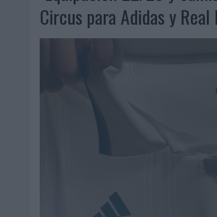
06/08/2026
|
FRIGO Y UNIQLO LANZAN UNA COLECCIÓN PERSONALIZA
Circus para Adidas y Real
06/08/2026
|
LA IA ESTÁ SUBIENDO EL LISTÓN DE LA CREATIVIDAD
05/08/2026
|
BEON WORLDWIDE LANZA RAÍZ URBANA PARA TRANSFOR
05/08/2026
|
FABRA COMUNICACIÓN INCORPORA A CASONÁ Y ASUME 
05/08/2026
|
LOPESAN HOTELS & RESORTS ACERCA EL PARAÍSO CAN
05/08/2026
|
LUIS ARQUILLOS (BURGO DE ARIAS): “LA CONSTRUCCIÓ
MONEDA”
04/08/2026
|
‘EL PARAÍSO MÁS CERCA’, DE 22GRADOS PARA LOPESA
04/08/2026
|
‘LA ÚNICA CERVEZA DEL MUNDO QUE SE DISFRUTA DOS 
04/08/2026
|
‘EL FÚTBOL SIN LAS PERSONAS’, DE DENTSU CREATIVE
04/08/2026
|
CAPAZ, LA CERVEZA QUE CONVIERTE CADA BOTELLA EN
04/08/2026
|
BABARIA Y MAXIBON SON ‘EL MATCH PERFECTO DEL VE
04/08/2026
|
AUDIBLE REIVINDICA EL PODER TRANSFORMADOR DEL A
03/08/2026
|
‘VUELVE EL FÚTBOL. VUELVE A SOÑAR’, DE VML PARA MO