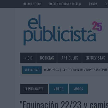
INICIAR SESIÓN
EDICIÓN IMPRESA Y DIGITAL
TIENDA
OF
INICIO
NOTICIAS
ARTÍCULOS
ENTREVISTAS
ACTUALIDAD
06/08/2026
|
SIETE DE CADA DIEZ EMPRESAS ESPAÑ
06/08/2026
|
EL MERCADO PUBLICITARIO CAE UN 2,6% EN 2025, A
06/08/2026
|
LA TELEVISIÓN SIGUE LIDERANDO EL CONSUMO DE MEDI
EL PUBLICISTA
VIDEOS
VIDEOS
06/08/2026
|
EL USO DE LA IA GENERATIVA ALCANZA YA AL 62% DE L
"Equipación 22/23 y cami
06/08/2026
|
SYSTEM1 NOMBRA A KIMBERLY BASTONI COMO NUEVA D