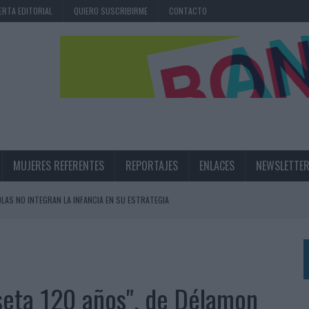
ERTA EDITORIAL
QUIERO SUSCRIBIRME
CONTACTO
MUJERES REFERENTES
REPORTAJES
ENLACES
NEWSLETTE
OLAS NO INTEGRAN LA INFANCIA EN SU ESTRATEGIA
UNQUE LOS MEDIOS CONTROLADOS MANTIENEN EL CRECIMIENTO
OS EN VERANO Y SUPERA AL MÓVIL COMO DISPOSITIVO MÁS UTILIZADO
OS ESPAÑOLES
seta 120 años", de Délamon
IRECTORA COMERCIAL GLOBAL