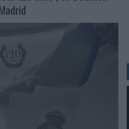
BLE INSPIRADA EN CORNETTO, CALIPPO Y SOLERO
 Madrid
MAR EL PATRIMONIO HISTÓRICO EN ACTIVOS CULTURALES Y ECONÓMICOS
LA GESTIÓN DE SUS RELACIONES CON LOS MEDIOS
ARIO EN SU ÚLTIMA CAMPAÑA INTERNACIONAL
N DE MARCA A LARGO PLAZO Y LA MEDICIÓN SON DOS CARAS DE LA MISMA
N HOTELS & RESORTS
VECES’, DE INUSUALY PARA CERVEZA CAPAZ
 PARA ORANGE
 UNA OPORTUNIDAD DE INCLUSIÓN
RANO’
UDIO EN SU NUEVA CAMPAÑA GLOBAL DE MARCA
VISTAR