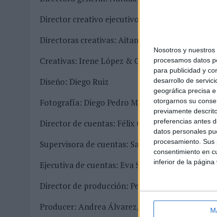
Director creativo ejecutivo: Jacobo Prieto
Directoras creativas: Aitana Arias & Laura Tarr
Nosotros y nuestro
Creativas: Irene López & Gisela Castañé
procesamos datos per
para publicidad y co
Diseño: Diego Ruiz
desarrollo de servici
geográfica precisa e 
otorgarnos su conse
Fotografía: Diego Pedro Márnez & Agustín Esc
previamente descrito
preferencias antes d
Director de cuentas: Félix Carretto
datos personales pue
procesamiento. Sus p
Supervisora de cuentas: Sara Hernández
consentimiento en cu
inferior de la página
Ejecutiva de cuentas: Eva Sánchez
Director de producción: Pedro Alarcón
Producer: Andrea Álvarez, Andreas López & La
M