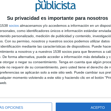
Su privacidad es importante para nosotros
adas
s 1538
socios
almacenamos y/o accedemos a información en un disposit
sonales, como identificadores únicos e información estándar enviada 
ntenido personalizado, medición de publicidad y contenido, investigaci
L
os.
Con su permiso, nosotros y nuestros socios podemos utilizar datos 
p
identificación mediante las características de dispositivos. Puede hacer
c
ntimiento a nosotros y a nuestros 1538 socios para que llevemos a ca
ámez
c
. De forma alternativa, puede acceder a información más detallada y 
i
e otorgar o negar su consentimiento.
Tenga en cuenta que algún proc
de no requerir de su consentimiento, pero usted tiene el derecho de r
referencias se aplicarán solo a este sitio web. Puede cambiar sus pref
alquier momento volviendo a este sitio y haciendo clic en el botón "Pri
 web.
ura Martín
ÁS OPCIONES
ACEPTO