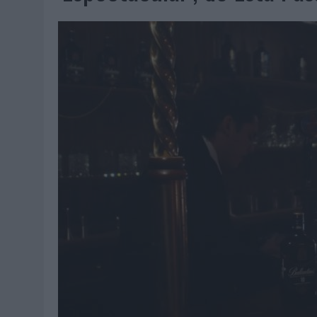
07/08/2026
|
EL VERANO PONE A PRUEBA LA ESTRATEGIA DIGITAL DE
07/08/2026
|
VUELING CONVIERTE LOS RECUERDOS EN SOUVENIRS CO
07/08/2026
|
CUANDO SE APAGUE EL SOL, EL ECLIPSE DE 2026 POND
06/08/2026
|
‘LA VUELTA’, DE FENOMENAL PARA MÁLAGA CF
06/08/2026
|
SIETE DE CADA DIEZ EMPRESAS ESPAÑOLAS NO INTEGRA
06/08/2026
|
LA TELEVISIÓN SIGUE LIDERANDO EL CONSUMO DE MEDI
06/08/2026
|
EL USO DE LA IA GENERATIVA ALCANZA YA AL 62% DE L
06/08/2026
|
SYSTEM1 NOMBRA A KIMBERLY BASTONI COMO NUEVA D
06/08/2026
|
FRIGO Y UNIQLO LANZAN UNA COLECCIÓN PERSONALIZA
06/08/2026
|
LA IA ESTÁ SUBIENDO EL LISTÓN DE LA CREATIVIDAD
05/08/2026
|
BEON WORLDWIDE LANZA RAÍZ URBANA PARA TRANSFOR
05/08/2026
|
FABRA COMUNICACIÓN INCORPORA A CASONÁ Y ASUME 
05/08/2026
|
LOPESAN HOTELS & RESORTS ACERCA EL PARAÍSO CAN
05/08/2026
|
LUIS ARQUILLOS (BURGO DE ARIAS): “LA CONSTRUCCIÓ