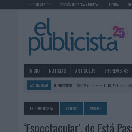
INICIAR SESIÓN
EDICIÓN IMPRESA Y DIGITAL
TIENDA
OF
INICIO
NOTICIAS
ARTÍCULOS
ENTREVISTAS
ACTUALIDAD
07/08/2026
|
‘SHOW YOUR SPIRIT’, DE AUTOPRODUC
07/08/2026
|
EL MÁLAGA CF CULMINA SU TRILOGÍA DE MARCA CON U
07/08/2026
|
MAHOU REIVINDICA EL RITUAL DE LA CAÑA EN EL DÍA IN
EL PUBLICISTA
VIDEOS
VIDEOS
07/08/2026
|
MG SPIRIT RELANZA SU MARCA CON UNA ESTRATEGIA 
‘Espectacular’, de Está Pa
07/08/2026
|
PATRÓN CONVIERTE EL NUEVO SINGLE DE ARÓN PIPER EN