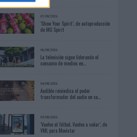
07/08/2026
‘Show Your Spirit’, de autoproducción
de MG Spirit
06/08/2026
La televisión sigue liderando el
consumo de medios en...
04/08/2026
Audible reivindica el poder
transformador del audio en su...
03/08/2026
‘Vuelve el fútbol. Vuelve a soñar’, de
VML para Movistar