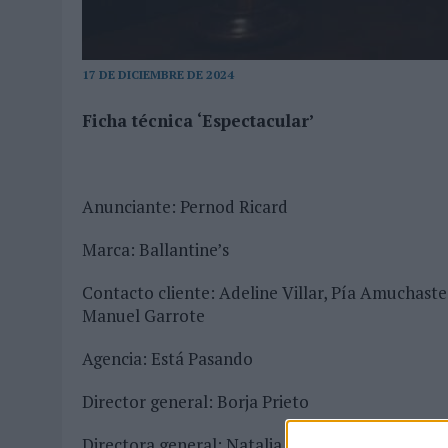
MONEDA”
07/08/2026
|
‘ALEXIA PUTELLAS X GALAXY Z FOLD8 – SIN LÍMITES’, 
17 DE DICIEMBRE DE 2024
Ficha técnica ‘Espectacular’
Anunciante: Pernod Ricard
Marca: Ballantine’s
Contacto cliente: Adeline Villar, Pía Amuchasteg
Manuel Garrote
Agencia: Está Pasando
Director general: Borja Prieto
Directora general: Natalia Flores