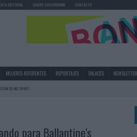
ERTA EDITORIAL
QUIERO SUSCRIBIRME
CONTACTO
MUJERES REFERENTES
REPORTAJES
ENLACES
NEWSLETTE
CIÓN DE MG SPIRIT
NA CAMPAÑA QUE CELEBRA SU REGRESO A PRIMERA DIVISIÓN
TERNACIONAL DE LA CERVEZA
360º CENTRADA EN EL ORIGEN BARCELONÉS
sando para Ballantine's
 UNA EXPERIENCIA DE MARCA EN IBIZA