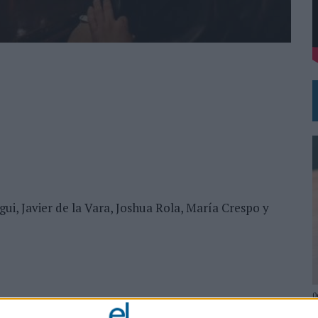
DE CHEIL SPAIN PARA SAMSUNG ELECTRONICS IBERIA
ui, Javier de la Vara, Joshua Rola, María Crespo y
0