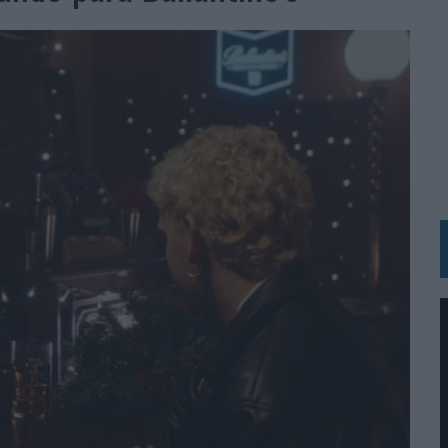
 LAS MARCAS
N IA
RÁ A PRUEBA LA CREATIVIDAD DE LAS MARCAS
N LA INFANCIA EN SU ESTRATEGIA
OS EN VERANO Y SUPERA AL MÓVIL COMO DISPOSITIVO MÁS UTILIZADO
OS ESPAÑOLES
IRECTORA COMERCIAL GLOBAL
BLE INSPIRADA EN CORNETTO, CALIPPO Y SOLERO
MAR EL PATRIMONIO HISTÓRICO EN ACTIVOS CULTURALES Y ECONÓMICOS
LA GESTIÓN DE SUS RELACIONES CON LOS MEDIOS
ARIO EN SU ÚLTIMA CAMPAÑA INTERNACIONAL
N DE MARCA A LARGO PLAZO Y LA MEDICIÓN SON DOS CARAS DE LA MISMA