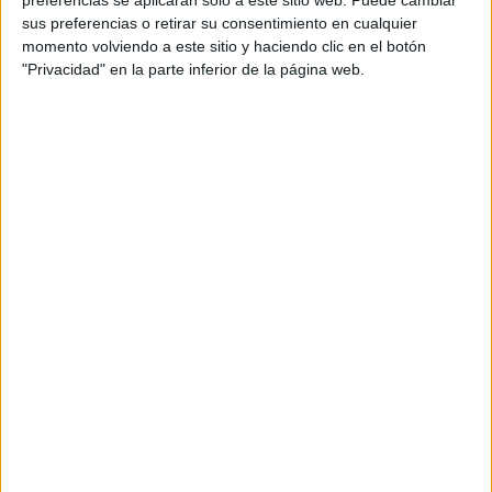
Director general: Paco Ribera
sus preferencias o retirar su consentimiento en cualquier
momento volviendo a este sitio y haciendo clic en el botón
"Privacidad" en la parte inferior de la página web.
Director creativo: Víctor Gonzalez Pozo
Head of art: Marta Rabadán
Equipo creativo: Belén Graña y Lara Vázquez
Director de cuentas: Christian Cardenal
Ejecutiva de cuentas: Ana Vicario
Productora: Maurice
Estudio gráfico: Vostok
Nombre de la campaña: Esta no será la gota que
colme el vaso