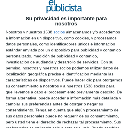
Su privacidad es importante para
7 DE JULIO DE 2020
nosotros
Nosotros y nuestros 1538
socios
almacenamos y/o accedemos
Ficha técnica “Esta no será la gota que
a información en un dispositivo, como cookies, y procesamos
colme el vaso”
datos personales, como identificadores únicos e información
estándar enviada por un dispositivo para publicidad y contenido
personalizado, medición de publicidad y contenido,
investigación de audiencia y desarrollo de servicios.
Con su
Anunciante: Ayuntamiento de Madrid
permiso, nosotros y nuestros socios podemos utilizar datos de
localización geográfica precisa e identificación mediante las
Marca: Ayuntamiento de Madrid
características de dispositivos. Puede hacer clic para otorgarnos
su consentimiento a nosotros y a nuestros 1538 socios para
Producto: Campaña ahorro consumo agua
que llevemos a cabo el procesamiento previamente descrito. De
forma alternativa, puede acceder a información más detallada y
Equipo del anunciante: Antonio Algovia, César
cambiar sus preferencias antes de otorgar o negar su
Gómez
consentimiento.
Tenga en cuenta que algún procesamiento de
sus datos personales puede no requerir de su consentimiento,
Agencia: September (Padre Group)
pero usted tiene el derecho de rechazar tal procesamiento. Sus
preferencias se aplicarán solo a este sitio web. Puede cambiar