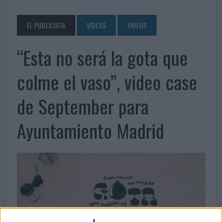
EL PUBLICISTA
VIDEOS
VIDEOS
“Esta no será la gota que
colme el vaso”, video case
de September para
Ayuntamiento Madrid