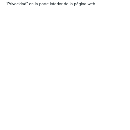
"Privacidad" en la parte inferior de la página web.
Ejecución de cuentas: Patricia Tormo
Título: Si te gusta, te gusta
Duración: 20’’, 10’’, 6’’
Medios: Televisión y online