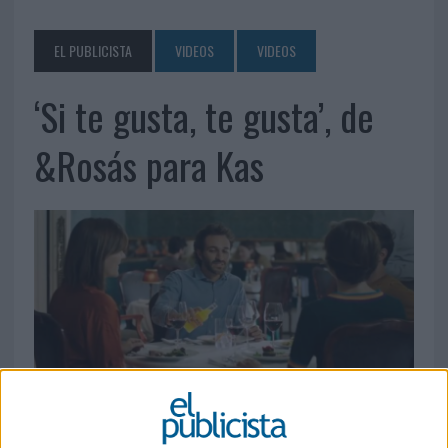
EL PUBLICISTA
VIDEOS
VIDEOS
‘Si te gusta, te gusta’, de
&Rosás para Kas
19 DE JUNIO DE 2019
Ficha técnica ‘Si te gusta, te gusta’