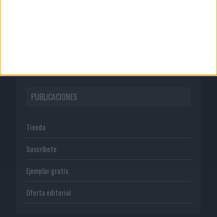
Publicidad
Normas de uso
Política de privacidad
PUBLICACIONES
Tienda
Suscríbete
Ejemplar gratis
Oferta editorial