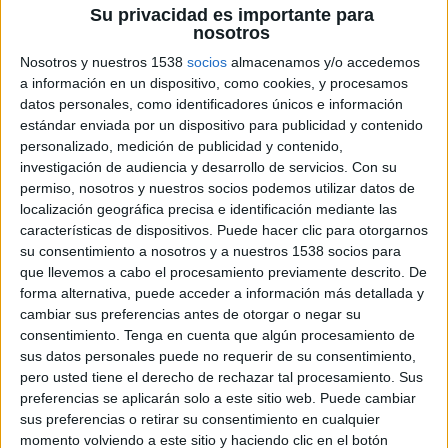
Su privacidad es importante para
nosotros
Nosotros y nuestros 1538
socios
almacenamos y/o accedemos
Anunciante: PepsiCo
a información en un dispositivo, como cookies, y procesamos
datos personales, como identificadores únicos e información
Marca: Kas
estándar enviada por un dispositivo para publicidad y contenido
personalizado, medición de publicidad y contenido,
Proyecto: Reposicionamiento de marca
investigación de audiencia y desarrollo de servicios.
Con su
permiso, nosotros y nuestros socios podemos utilizar datos de
Agencia: &Rosás
localización geográfica precisa e identificación mediante las
características de dispositivos. Puede hacer clic para otorgarnos
Director creativo ejecutivo: Isahac Oliver
su consentimiento a nosotros y a nuestros 1538 socios para
que llevemos a cabo el procesamiento previamente descrito. De
Head of art: Xavi Mauri
forma alternativa, puede acceder a información más detallada y
cambiar sus preferencias antes de otorgar o negar su
consentimiento.
Tenga en cuenta que algún procesamiento de
Copy: María Cerdán
sus datos personales puede no requerir de su consentimiento,
pero usted tiene el derecho de rechazar tal procesamiento. Sus
Arte: Albert Morera
preferencias se aplicarán solo a este sitio web. Puede cambiar
sus preferencias o retirar su consentimiento en cualquier
Dirección de cuentas: Juan Badilla
momento volviendo a este sitio y haciendo clic en el botón