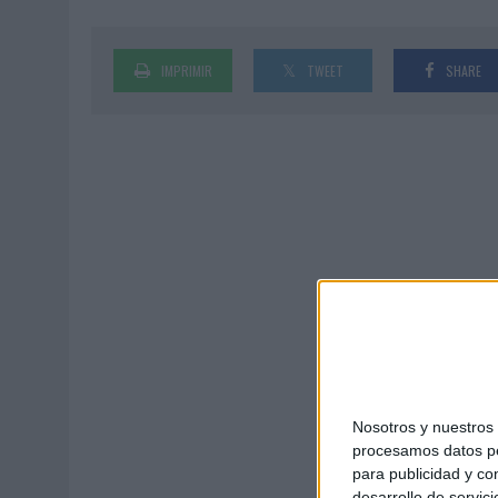
04/08/2026
|
‘LA ÚNICA CERVEZA DEL MUNDO QUE SE DISFRUTA DOS 
07/08/2026
|
EL MÁLAGA CF CULMINA SU TRILOGÍA DE MARCA CON U
IMPRIMIR
TWEET
SHARE
Nosotros y nuestro
procesamos datos per
para publicidad y co
desarrollo de servici