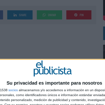
VECES’, DE INUSUALY PARA CERVEZA CAPAZ
NA CAMPAÑA QUE CELEBRA SU REGRESO A PRIMERA DIVISIÓN
SHARE
ENVIAR
PIN
Su privacidad es importante para nosotros
s 1538
socios
almacenamos y/o accedemos a información en un disposit
sonales, como identificadores únicos e información estándar enviada 
0
ntenido personalizado, medición de publicidad y contenido, investigaci
os.
Con su permiso, nosotros y nuestros socios podemos utilizar datos 