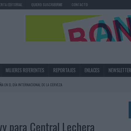
ERTA EDITORIAL
QUIERO SUSCRIBIRME
CONTACTO
MUJERES REFERENTES
REPORTAJES
ENLACES
NEWSLETTE
ÑA EN EL DÍA INTERNACIONAL DE LA CERVEZA
360º CENTRADA EN EL ORIGEN BARCELONÉS
 UNA EXPERIENCIA DE MARCA EN IBIZA
 LAS MARCAS
ilvy para Central Lechera
N IA