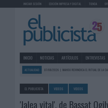
INICIAR SESIÓN
EDICIÓN IMPRESA Y DIGITAL
TIENDA
OF
INICIO
NOTICIAS
ARTÍCULOS
ENTREVISTAS
ACTUALIDAD
07/08/2026
|
MAHOU REIVINDICA EL RITUAL DE LA CA
07/08/2026
|
MG SPIRIT RELANZA SU MARCA CON UNA ESTRATEGIA 
07/08/2026
|
PATRÓN CONVIERTE EL NUEVO SINGLE DE ARÓN PIPER EN
EL PUBLICISTA
VIDEOS
VIDEOS
07/08/2026
|
EL VERANO PONE A PRUEBA LA ESTRATEGIA DIGITAL DE
'Jalea vital', de Bassat Og
07/08/2026
|
VUELING CONVIERTE LOS RECUERDOS EN SOUVENIRS CO