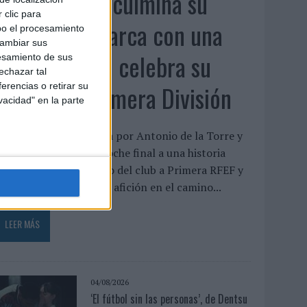
El Málaga CF culmina su
 clic para
trilogía de marca con una
bo el procesamiento
cambiar sus
campaña que celebra su
esamiento de sus
echazar tal
regreso a Primera División
erencias o retirar su
vacidad" en la parte
a pieza, protagonizada por Antonio de la Torre y
alva Reina, pone el broche final a una historia
niciada tras el descenso del club a Primera RFEF y
eivindica el papel de la afición en el camino...
LEER MÁS
04/08/2026
‘El fútbol sin las personas’, de Dentsu