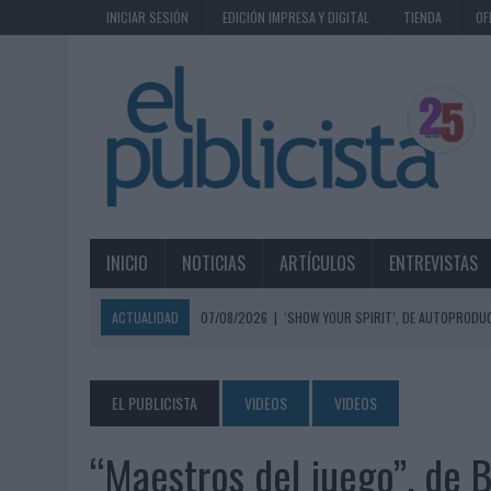
INICIAR SESIÓN
EDICIÓN IMPRESA Y DIGITAL
TIENDA
OF
INICIO
NOTICIAS
ARTÍCULOS
ENTREVISTAS
ACTUALIDAD
07/08/2026
|
‘SHOW YOUR SPIRIT’, DE AUTOPRODUC
07/08/2026
|
EL MÁLAGA CF CULMINA SU TRILOGÍA DE MARCA CON U
07/08/2026
|
MAHOU REIVINDICA EL RITUAL DE LA CAÑA EN EL DÍA IN
EL PUBLICISTA
VIDEOS
VIDEOS
07/08/2026
|
MG SPIRIT RELANZA SU MARCA CON UNA ESTRATEGIA 
“Maestros del juego”, de 
07/08/2026
|
PATRÓN CONVIERTE EL NUEVO SINGLE DE ARÓN PIPER EN