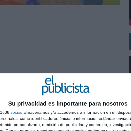
DE CHEIL SPAIN PARA SAMSUNG ELECTRONICS IBERIA
gulló, Mar Medina, Sandra Pardo, Ester Ruíz, Ramón
Su privacidad es importante para nosotros
s 1538
socios
almacenamos y/o accedemos a información en un disposit
o, Lorena Garrido y Carla Escobar
sonales, como identificadores únicos e información estándar enviada 
0
ntenido personalizado, medición de publicidad y contenido, investigaci
Pepe Valero, María Ordoñez, Amalia Mora e Isabella
os.
Con su permiso, nosotros y nuestros socios podemos utilizar datos 