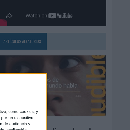
ARTÍCULOS ALEATORIOS
ivo, como cookies, y
por un dispositivo
4/08/2026
ón de audiencia y
de localización