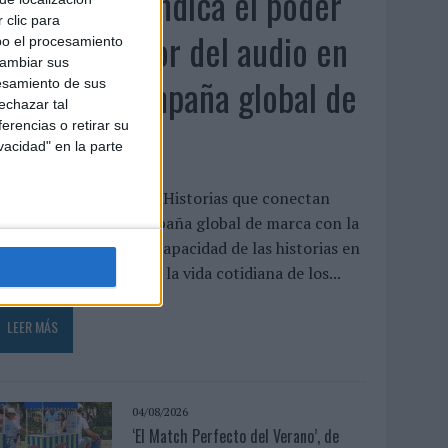
Audible reivindica el poder
 clic para
transformador del audio en
bo el procesamiento
cambiar sus
su nueva campaña global de
esamiento de sus
echazar tal
marca
erencias o retirar su
vacidad" en la parte
udible ha presentado ‘Historias que conectan
ontigo’, su nueva campaña global de marca con la
ue pone el foco en la capacidad de las historias en
udio para transformar la vida cotidiana de los...
LEER MÁS
04/08/2026
‘El Match Perfecto del Verano’, de