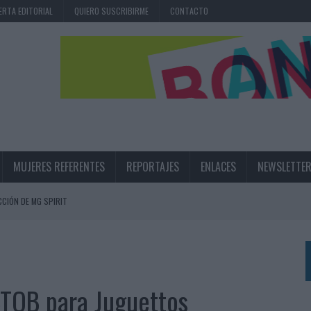
ERTA EDITORIAL
QUIERO SUSCRIBIRME
CONTACTO
MUJERES REFERENTES
REPORTAJES
ENLACES
NEWSLETTE
CIÓN DE MG SPIRIT
NA CAMPAÑA QUE CELEBRA SU REGRESO A PRIMERA DIVISIÓN
TERNACIONAL DE LA CERVEZA
360º CENTRADA EN EL ORIGEN BARCELONÉS
BTOB para Juguettos
 UNA EXPERIENCIA DE MARCA EN IBIZA