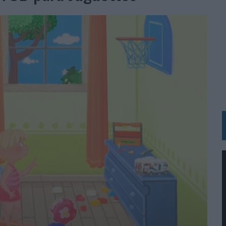
 LAS MARCAS
N IA
RÁ A PRUEBA LA CREATIVIDAD DE LAS MARCAS
N LA INFANCIA EN SU ESTRATEGIA
OS EN VERANO Y SUPERA AL MÓVIL COMO DISPOSITIVO MÁS UTILIZADO
OS ESPAÑOLES
IRECTORA COMERCIAL GLOBAL
BLE INSPIRADA EN CORNETTO, CALIPPO Y SOLERO
MAR EL PATRIMONIO HISTÓRICO EN ACTIVOS CULTURALES Y ECONÓMICOS
LA GESTIÓN DE SUS RELACIONES CON LOS MEDIOS
ARIO EN SU ÚLTIMA CAMPAÑA INTERNACIONAL
N DE MARCA A LARGO PLAZO Y LA MEDICIÓN SON DOS CARAS DE LA MISMA