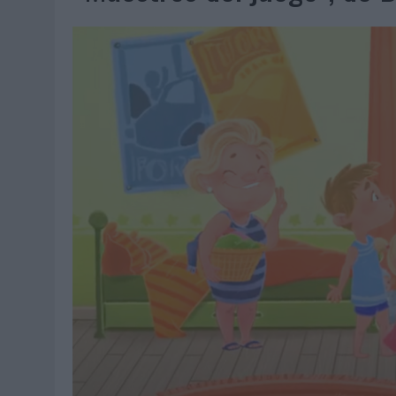
07/08/2026
|
EL VERANO PONE A PRUEBA LA ESTRATEGIA DIGITAL DE
07/08/2026
|
VUELING CONVIERTE LOS RECUERDOS EN SOUVENIRS CO
07/08/2026
|
CUANDO SE APAGUE EL SOL, EL ECLIPSE DE 2026 POND
06/08/2026
|
‘LA VUELTA’, DE FENOMENAL PARA MÁLAGA CF
06/08/2026
|
SIETE DE CADA DIEZ EMPRESAS ESPAÑOLAS NO INTEGRA
06/08/2026
|
LA TELEVISIÓN SIGUE LIDERANDO EL CONSUMO DE MEDI
06/08/2026
|
EL USO DE LA IA GENERATIVA ALCANZA YA AL 62% DE L
06/08/2026
|
SYSTEM1 NOMBRA A KIMBERLY BASTONI COMO NUEVA D
06/08/2026
|
FRIGO Y UNIQLO LANZAN UNA COLECCIÓN PERSONALIZA
06/08/2026
|
LA IA ESTÁ SUBIENDO EL LISTÓN DE LA CREATIVIDAD
05/08/2026
|
BEON WORLDWIDE LANZA RAÍZ URBANA PARA TRANSFOR
05/08/2026
|
FABRA COMUNICACIÓN INCORPORA A CASONÁ Y ASUME 
05/08/2026
|
LOPESAN HOTELS & RESORTS ACERCA EL PARAÍSO CAN
05/08/2026
|
LUIS ARQUILLOS (BURGO DE ARIAS): “LA CONSTRUCCIÓ