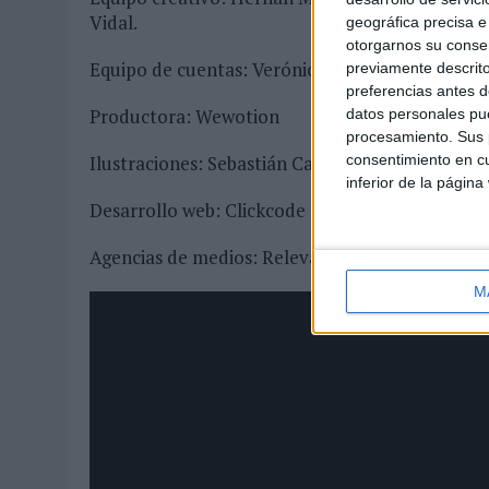
Vidal.
geográfica precisa e 
otorgarnos su conse
Equipo de cuentas: Verónica Fiz y Verónica Gon
previamente descrito
preferencias antes d
Productora: Wewotion
datos personales pue
procesamiento. Sus p
consentimiento en cu
Ilustraciones: Sebastián Casanova
inferior de la página
Desarrollo web: Clickcode
Agencias de medios: Relevantium y Tradespotti
M