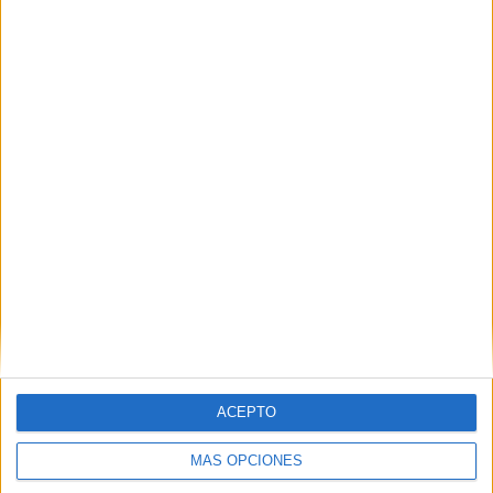
04/08/2026
Audible reivindica el poder
transformador del audio en
su nueva campaña global de
ACEPTO
marca
MÁS OPCIONES